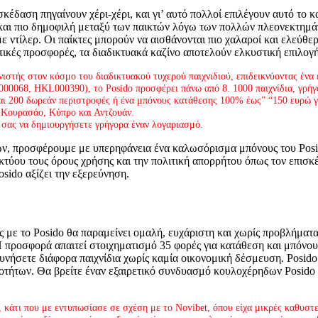
σκέδαση πηγαίνουν χέρι-χέρι, και γι’ αυτό πολλοί επιλέγουν αυτό το κ
α και πιο δημοφιλή μεταξύ των παικτών λόγω των πολλών πλεονεκτημ
 ντίλερ. Οι παίκτες μπορούν να αισθάνονται πιο χαλαροί και ελεύθερο
τικές προσφορές, τα διαδικτυακά καζίνο αποτελούν ελκυστική επιλογ
ωνιστής στον κόσμο του διαδικτυακού τυχερού παιχνιδιού, επιδεικνύοντας ένα
000068, HKL000390), το Posido προσφέρει πάνω από 8. 1000 παιχνίδια, γρήγο
ι 200 δωρεάν περιστροφές ή ένα μπόνους κατάθεσης 100% έως” “150 ευρώ γι
, Κουρασάο, Κύπρο και Αντζουάν.
ς σας να δημιουργήσετε γρήγορα έναν λογαριασμό.
ν, προσφέρουμε με υπερηφάνεια ένα καλωσόρισμα μπόνους του Posido
ικτύου τους όρους χρήσης και την πολιτική απορρήτου όπως τον επισκ
sido αξίζει την εξερεύνηση.
ς με το Posido θα παραμείνει ομαλή, ευχάριστη και χωρίς προβλήματ
προσφορά απαιτεί στοιχηματισμό 35 φορές για κατάθεση και μπόνους
υνήσετε διάφορα παιχνίδια χωρίς καμία οικονομική δέσμευση. Posido
οτήτων. Θα βρείτε έναν εξαιρετικό συνδυασμό κουλοχέρηδων Posido κα
 κάτι που με εντυπωσίασε σε σχέση με το Novibet, όπου είχα μικρές καθυστε