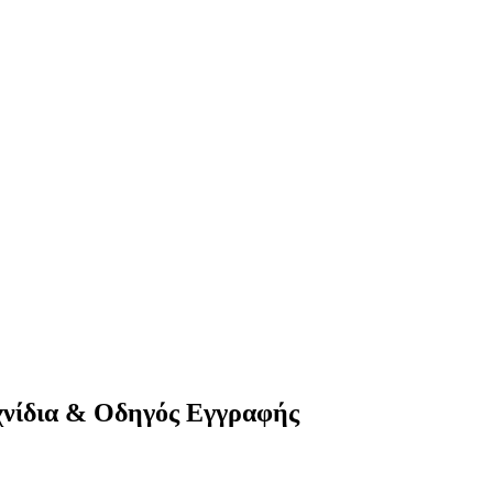
χνίδια & Οδηγός Εγγραφής