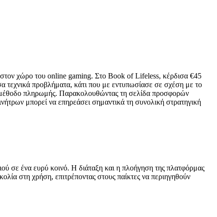
στον χώρο του online gaming. Στο Book of Lifeless, κέρδισα €45
α τεχνικά προβλήματα, κάτι που με εντυπωσίασε σε σχέση με το
 τη μέθοδο πληρωμής. Παρακολουθώντας τη σελίδα προσφορών
ινήτρων μπορεί να επηρεάσει σημαντικά τη συνολική στρατηγική
ού σε ένα ευρύ κοινό. Η διάταξη και η πλοήγηση της πλατφόρμας
κολία στη χρήση, επιτρέποντας στους παίκτες να περιηγηθούν