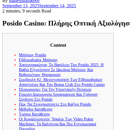
By
maheshnamkeen
September 13, 2025
September 14, 2025
2 minutes, 9 seconds Read
Posido Casino: Πλήρης Οπτική Αξιολόγη
Content
Μπόνους Posido
Εβδομαδιαίοι Μπόνους
Χαρτογραφώντας Το Βασίλειο Του Posido 2025: Η
Βαθιά Εξερεύνηση Σε Ωκεάνια Μπόνους Και
Βυθισμένους Θησαυρούς
Συμβουλή #2: Μεγιστοποίηση Των Εβδομαδιαίων
Αποστολών Και Του Bonus Crab Στο Posido Casino
Πληροφορίες Για Την Υποστήριξη Πελατών
Εύκολη Δημιουργία Λογαριασμού Και Γρήγορη
Σύνδεση Στο Posido
Πώς Να Στοιχηματίσετε Στο Καζίνο Posido
Μέθοδοι Κατάθεσης
Τρόποι Κατάθεσης
Οι Κοραλλιογενείς Ύφαλοι Των Video Poker
Machines: Τα Καλύτερα Και Πιο Εντυπωσιακά
Παιχνίδια