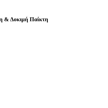
ση & Δοκιμή Παίκτη