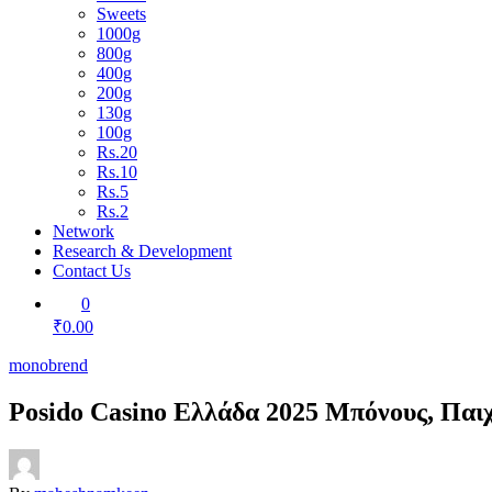
Sweets
1000g
800g
400g
200g
130g
100g
Rs.20
Rs.10
Rs.5
Rs.2
Network
Research & Development
Contact Us
0
₹0.00
monobrend
Posido Casino Ελλάδα 2025 Μπόνους, Παι