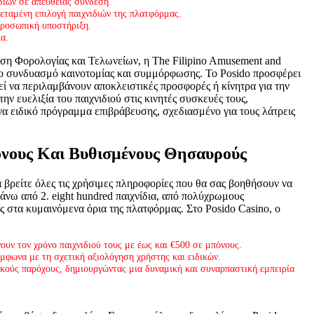
ιδιών σε απευθείας σύνδεση.
εταμένη επιλογή παιχνιδιών της πλατφόρμας.
προσωπική υποστήριξη.
α.
ση Φορολογίας και Τελωνείων, η The Filipino Amusement and
ογο συνδυασμό καινοτομίας και συμμόρφωσης. Το Posido προσφέρει
ί να περιλαμβάνουν αποκλειστικές προσφορές ή κίνητρα για την
ν ευελιξία του παιχνιδιού στις κινητές συσκευές τους,
ειδικό πρόγραμμα επιβράβευσης, σχεδιασμένο για τους λάτρεις
όνους Και Βυθισμένους Θησαυρούς
α βρείτε όλες τις χρήσιμες πληροφορίες που θα σας βοηθήσουν να
άνω από 2. eight hundred παιχνίδια, από πολύχρωμους
ες στα κυμαινόμενα όρια της πλατφόρμας. Στο Posido Casino, ο
ουν τον χρόνο παιχνιδιού τους με έως και €500 σε μπόνους.
μφωνα με τη σχετική αξιολόγηση χρήστης και ειδικών.
κούς παρόχους, δημιουργώντας μια δυναμική και συναρπαστική εμπειρία