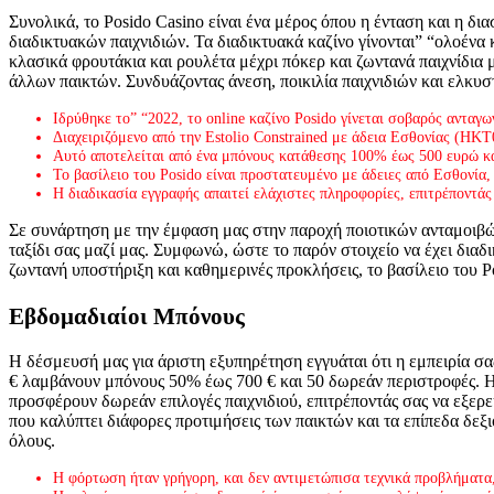
Συνολικά, το Posido Casino είναι ένα μέρος όπου η ένταση και η δια
διαδικτυακών παιχνιδιών. Τα διαδικτυακά καζίνο γίνονται” “ολοέν
κλασικά φρουτάκια και ρουλέτα μέχρι πόκερ και ζωντανά παιχνίδια με
άλλων παικτών. Συνδυάζοντας άνεση, ποικιλία παιχνιδιών και ελκυσ
Ιδρύθηκε το” “2022, το online καζίνο Posido γίνεται σοβαρός ανταγ
Διαχειριζόμενο από την Estolio Constrained με άδεια Εσθονίας (HKT
Αυτό αποτελείται από ένα μπόνους κατάθεσης 100% έως 500 ευρώ κα
Το βασίλειο του Posido είναι προστατευμένο με άδειες από Εσθονία
Η διαδικασία εγγραφής απαιτεί ελάχιστες πληροφορίες, επιτρέποντά
Σε συνάρτηση με την έμφαση μας στην παροχή ποιοτικών ανταμοιβώ
ταξίδι σας μαζί μας. Συμφωνώ, ώστε το παρόν στοιχείο να έχει διαδ
ζωντανή υποστήριξη και καθημερινές προκλήσεις, το βασίλειο του Po
Εβδομαδιαίοι Μπόνους
Η δέσμευσή μας για άριστη εξυπηρέτηση εγγυάται ότι η εμπειρία σα
€ λαμβάνουν μπόνους 50% έως 700 € και 50 δωρεάν περιστροφές. Η 
προσφέρουν δωρεάν επιλογές παιχνιδιού, επιτρέποντάς σας να εξερε
που καλύπτει διάφορες προτιμήσεις των παικτών και τα επίπεδα δεξι
όλους.
Η φόρτωση ήταν γρήγορη, και δεν αντιμετώπισα τεχνικά προβλήματα,