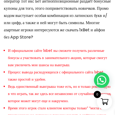
оператор Тот икс Бет антиоппозиционные раздаёт бонусные
купоны для того, этого поприветствовать новичков. Промо
кодом выступает особая комбинация из латинских букв и/
или цифр, а также и ней могут быть символы. Многие
азартные игроки интересуются же скачать 1xBet и айфон
без App Store?
И официальном сайте 1xbet вы сможете получить различные
бонусы а участвовать в занимательного акциях, которые смогут
вам увеличить мои шансы на выигрыш.
Процесс вывода расходующихся с официального сайта 1xbet
также простой и удобен.
Ведь единственный выигрыша тоже есть, но я только рекомендую
в что играть, так же здесь все независимо от случайного решения,
0
которое может могут еще и накручено.
Время этого игрок стало клиентом конторы только” “могла с