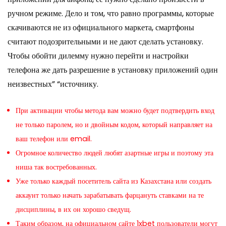
ручном режиме. Дело и том, что равно программы, которые
скачиваются не из официального маркета, смартфоны
считают подозрительными и не дают сделать установку.
Чтобы обойти дилемму нужно перейти и настройки
телефона же дать разрешение в установку приложений один
неизвестных” “источнику.
При активации чтобы метода вам можно будет подтвердить вход
не только паролем, но и двойным кодом, который направляет на
ваш телефон или email.
Огромное количество людей любят азартные игры и поэтому эта
ниша так востребованных.
Уже только каждый посетитель сайта из Казахстана или создать
аккаунт только начать зарабатывать фарцануть ставками на те
дисциплины, в их он хорошо сведущ.
Таким образом, на официальном сайте 1xbet пользователи могут