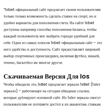
“1xbet официальный сайт предлагает своим пользователям
только только возможность сделать ставки на спорт, но и
удобно варианты для пополнения счета. На сайте 1xbet
доступны например способы пополнения баланса, чтобы
каждый пользователь мог выбрать гораздо удобный для
себе. Один из самых плюсов 1xbet официальным сайт – это
него удобство и доступность. Сайт предоставляет широкий
выбор спортивных происшедших, включая футбол, хоккей,
теннис, баскетбол же многое другое.
Скачиваемая Версия Для Ios
Чтобы обходили это, 1xBet предлагает зеркало 1xBet (1хбет
зеркало) – работающее на сегодня обходные ссылки,
которые дублируют основной сайт. Их 1хбет зеркала смогут
пользователям не потеряете доступ к их аккаунтам, ставкам