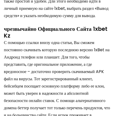
также простой и удобен. Дли этого необходимо идти в
личный приемную на сайте 1xbet, выбрать раздел «Вывод
средств» и указать необходимую сумму для вывода.
чрезвычайно Официального Сайта 1xbet
Kz
С помощью ссылки внизу одна статьи, Вы сможем
постоянно скачивать которую последнюю версию 1xBet на
Андроид телефон или планшет. Для того, чтобы
представить, где оригинальное приложение, а где
вредоносное – достаточно проверить скачиваемый APK
файл на вирусы. Тот зарегистрированный клиент,
бейсибцем посещает основную платформу либо ее клон,
может быть уверен в надежности а абсолютной
безопасности онлайн ставок. С помощи альтернативного
домена беттер получает тот только перечень продуктов, что
и на большинства сайте. Если игрок проживает в