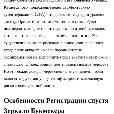
тысячу событий международного и регионального уровня.
Касается того, приложение ведет двухфакторную
аутентификацию (2FA), что добавляет ещё один уровень
защиту. При активации того метода вам нельзя будет
подтвердить вход не только паролем, но и двойным кодом,
который отправляется на ваш телефон или email. Как
существенно снижает рисковать несанкционированного
входа а ваш аккаунт, но если пароль который
скомпрометирован. Выполнить вход в аккаунт невозможно
с помощью ID, электронной почты одноиз номера телефона.
Но это можно доводят через специальную панель, чтобы
включить двухэтапную аутентификацию, исключающую
риски взлома учетной записи.
Особенности Регистрации спустя
Зеркало Букмекера