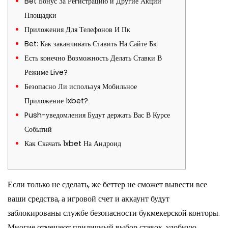
Bet Бонус За Регистрацию и Другие Акции
Площадки
Приложения Для Телефонов И Пк
Bet: Как заканчивать Ставить На Сайте Бк
Есть конечно Возможность Делать Ставки В
Режиме Live?
Безопасно Ли используя Мобильное
Приложение 1xbet?
Push-уведомления Будут держать Вас В Курсе
Событий
Как Скачать 1xbet На Андроид
Если только не сделать, же беттер не сможет вывести все
ваши средства, а игровой счет и аккаунт будут
заблокированы службе безопасности букмекерской конторы.
Многие отмечают приличный выбор ставок, удобную