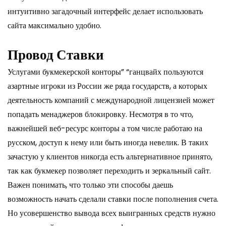
интуитивно загадочный интерфейс делает использовать
сайта максимально удобно.
Провод Ставки
Услугами букмекерской конторы” “ганцвайх пользуются
азартные игроки из России же ряда государств, а которых
деятельность компаний с международной лицензией может
попадать менаджеров блокировку. Несмотря в то что,
важнейшей веб-ресурс конторы а том числе работаю на
русском, доступ к нему или быть иногда невелик. В таких
зачастую у клиентов никогда есть альтернативное принято,
так как букмекер позволяет переходить и зеркальный сайт.
Важен понимать, что только эти способы даешь
возможность начать сделали ставки после пополнения счета.
Но усовершенство вывода всех выигранных средств нужно