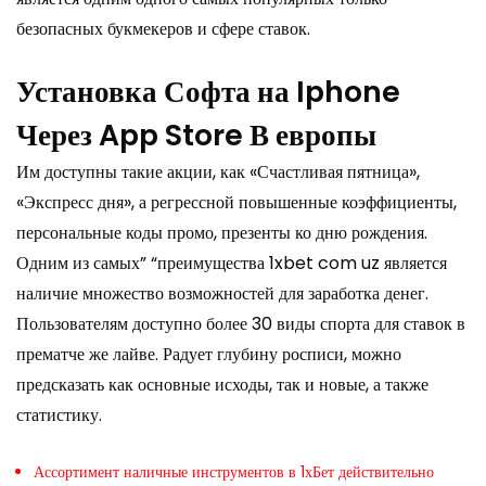
безопасных букмекеров и сфере ставок.
Установка Софта на Iphone
Через App Store В европы
Им доступны такие акции, как «Счастливая пятница»,
«Экспресс дня», а регрессной повышенные коэффициенты,
персональные коды промо, презенты ко дню рождения.
Одним из самых” “преимущества 1xbet com uz является
наличие множество возможностей для заработка денег.
Пользователям доступно более 30 виды спорта для ставок в
прематче же лайве. Радует глубину росписи, можно
предсказать как основные исходы, так и новые, а также
статистику.
Ассортимент наличные инструментов в 1хБет действительно