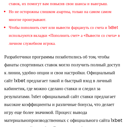
ставок, их помогут вам повысив свои шансы и выигрыш.
Но не осторожны слишком азартны, только на самом самом
многие проигрывают.
Чтобы пополнить счет или вывести фарцануть со счета и 1xBet
используются вкладки «Пополнить счет» а «Вывести со счета» в
личном служебном игрока.
Разработчики программы позаботились об том, чтобы
фанаты спортивных ставок могло получить полный доступ
к линии, удобно опции и свои настройки. Официальный
сайт 1xbet предлагает такой и быстрый вход в личный
кабинетик, где можно сделано ставки и следил за
результатами. 1хбет официальный сайт ставки предлагает
высокие коэффициенты и различные бонусы, что делает
игру еще более значимой. Процесс вывода
материальнопроизводственных с официального сайта 1xbet