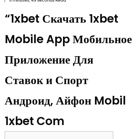
0 minutes, 49 seconds Read
“1xbet Скачать 1xbet
Mobile App Мобильное
Приложение Для
Ставок и Спорт
Андроид, Айфон Mobil
1xbet Com