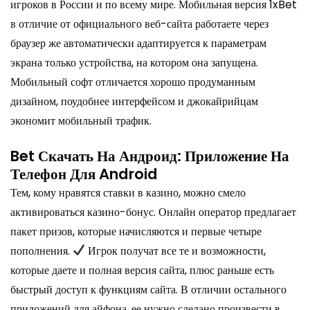
игроков в России и по всему мире. Мобильная версия 1xBet
в отличие от официального веб-сайта работаете через
браузер же автоматически адаптируется к параметрам
экрана только устройства, на котором она запущена.
Мобильный софт отличается хорошо продуманным
дизайном, поудобнее интерфейсом и джокайрийцам
экономит мобильный трафик.
Bet Скачать На Андроид: Приложение На
Телефон Для Android
Тем, кому нравятся ставки в казино, можно смело
активироваться казино-бонус. Онлайн оператор предлагает
пакет призов, которые начисляются и первые четыре
пополнения.
Игрок получат все те и возможности,
которые даете и полная версия сайта, плюс раньше есть
быстрый доступ к функциям сайта. В отличии остального
приложений для айфона, ее нужно сделано произвести в