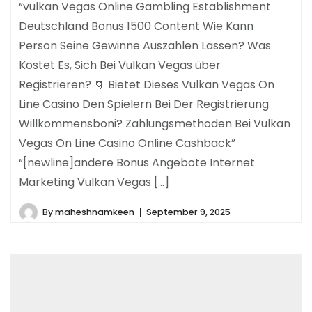
“vulkan Vegas Online Gambling Establishment
Deutschland Bonus 1500 Content Wie Kann
Person Seine Gewinne Auszahlen Lassen? Was
Kostet Es, Sich Bei Vulkan Vegas über
Registrieren? 🌀 Bietet Dieses Vulkan Vegas On
Line Casino Den Spielern Bei Der Registrierung
Willkommensboni? Zahlungsmethoden Bei Vulkan
Vegas On Line Casino Online Cashback”
“[newline]andere Bonus Angebote Internet
Marketing Vulkan Vegas […]
By
maheshnamkeen
September 9, 2025