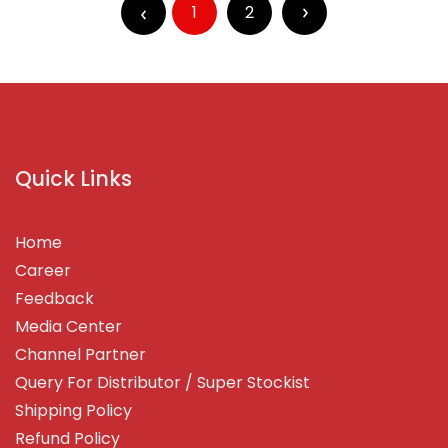
pagination
1
2
Quick Links
Home
Career
Feedback
Media Center
Channel Partner
Query For Distributor / Super Stockist
Shipping Policy
Refund Policy