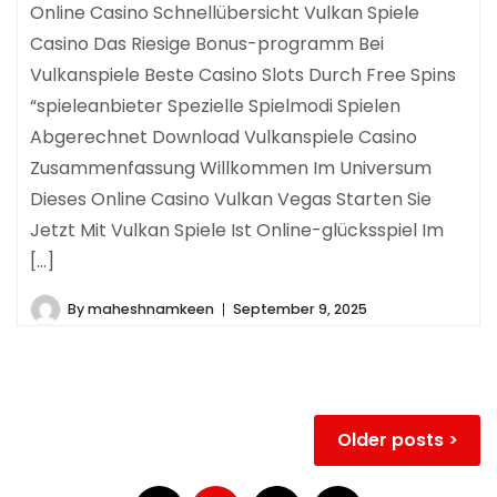
Online Casino Schnellübersicht Vulkan Spiele
Casino Das Riesige Bonus-programm Bei
Vulkanspiele Beste Casino Slots Durch Free Spins
“spieleanbieter Spezielle Spielmodi Spielen
Abgerechnet Download Vulkanspiele Casino
Zusammenfassung Willkommen Im Universum
Dieses Online Casino Vulkan Vegas Starten Sie
Jetzt Mit Vulkan Spiele Ist Online-glücksspiel Im
[…]
By
maheshnamkeen
September 9, 2025
Posts
Older posts
navigation
Posts