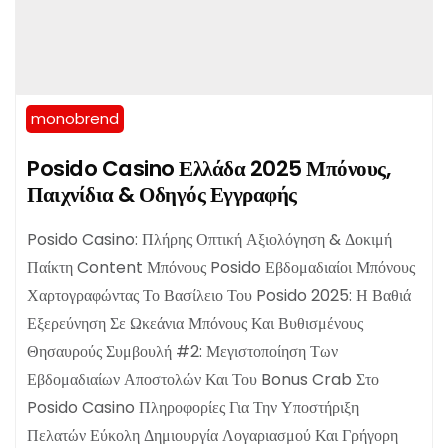
monobrend
Posido Casino Ελλάδα 2025 Μπόνους,
Παιχνίδια & Οδηγός Εγγραφής
Posido Casino: Πλήρης Οπτική Αξιολόγηση & Δοκιμή
Παίκτη Content Μπόνους Posido Εβδομαδιαίοι Μπόνους
Χαρτογραφώντας Το Βασίλειο Του Posido 2025: Η Βαθιά
Εξερεύνηση Σε Ωκεάνια Μπόνους Και Βυθισμένους
Θησαυρούς Συμβουλή #2: Μεγιστοποίηση Των
Εβδομαδιαίων Αποστολών Και Του Bonus Crab Στο
Posido Casino Πληροφορίες Για Την Υποστήριξη
Πελατών Εύκολη Δημιουργία Λογαριασμού Και Γρήγορη