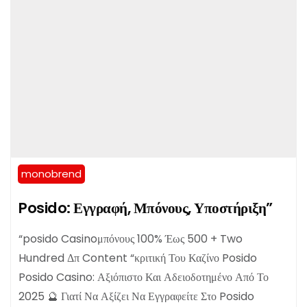
monobrend
Posido: Εγγραφή, Μπόνους, Υποστήριξη”
“posido Casinoμπόνους 100% Έως 500 + Two
Hundred Δπ Content “κριτική Του Καζίνο Posido
Posido Casino: Αξιόπιστο Και Αδειοδοτημένο Από Το
2025 🔮 Γιατί Να Αξίζει Να Εγγραφείτε Στο Posido