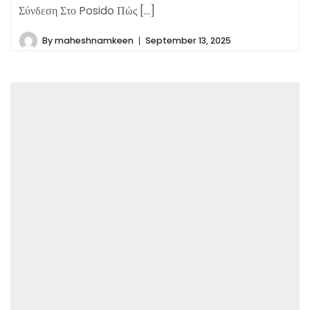
Σύνδεση Στο Posido Πώς […]
By
maheshnamkeen
September 13, 2025