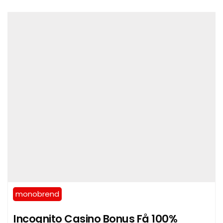
monobrend
Incognito Casino Bonus Få 100%