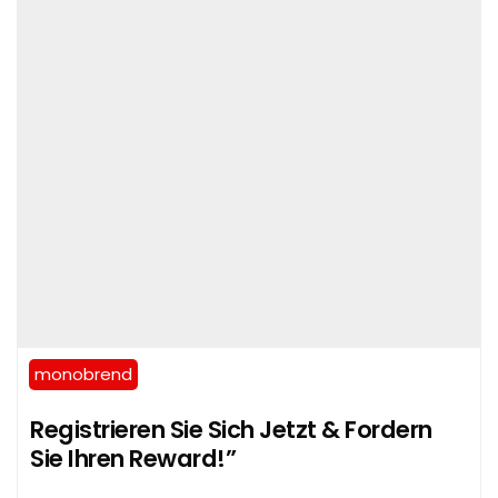
monobrend
Registrieren Sie Sich Jetzt & Fordern
Sie Ihren Reward!”