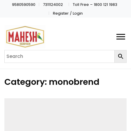
9580590590
7311124002
Toll Free – 1800 121 1983
Register / Login
Category:
monobrend