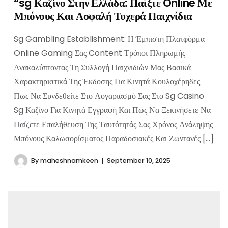
“sg Καζίνο Στην Ελλάδα: Παίξτε Online Με
Μπόνους Και Ασφαλή Τυχερά Παιχνίδια
Sg Gambling Establishment: Η Έμπιστη Πλατφόρμα
Online Gaming Σας Content Τρόποι Πληρωμής
Ανακαλύπτοντας Τη Συλλογή Παιχνιδιών Μας Βασικά
Χαρακτηριστικά Της Έκδοσης Για Κινητά Κουλοχέρηδες
Πως Να Συνδεθείτε Στο Λογαριασμό Σας Στο Sg Casino
Sg Καζίνο Για Κινητά Εγγραφή Και Πώς Να Ξεκινήσετε Να
Παίζετε Επαλήθευση Της Ταυτότητάς Σας Χρόνος Ανάληψης
Μπόνους Καλωσορίσματος Παραδοσιακές Και Ζωντανές […]
By
maheshnamkeen
September 10, 2025