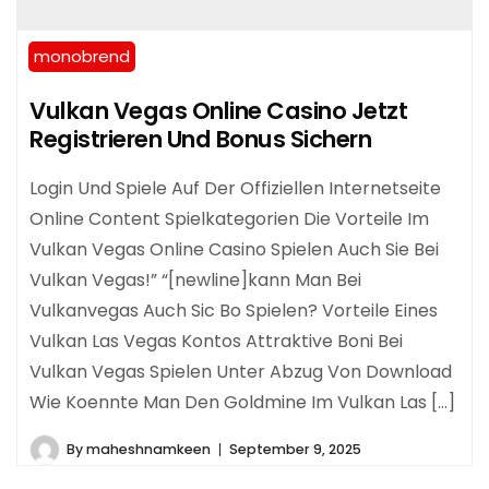
monobrend
Vulkan Vegas Online Casino Jetzt
Registrieren Und Bonus Sichern
Login Und Spiele Auf Der Offiziellen Internetseite
Online Content Spielkategorien Die Vorteile Im
Vulkan Vegas Online Casino Spielen Auch Sie Bei
Vulkan Vegas!” “[newline]kann Man Bei
Vulkanvegas Auch Sic Bo Spielen? Vorteile Eines
Vulkan Las Vegas Kontos Attraktive Boni Bei
Vulkan Vegas Spielen Unter Abzug Von Download
Wie Koennte Man Den Goldmine Im Vulkan Las […]
By
maheshnamkeen
September 9, 2025