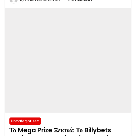
Uncategorized
Το Mega Prize Ξεκινά: Το Billybets