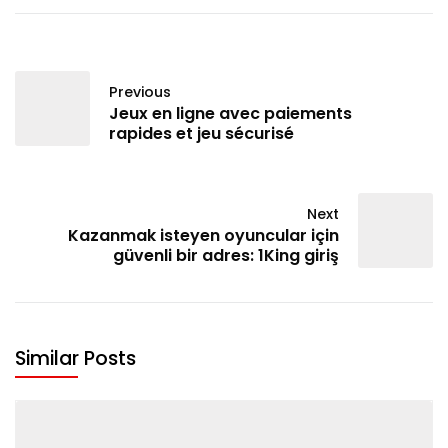
Previous
Jeux en ligne avec paiements
rapides et jeu sécurisé
Next
Kazanmak isteyen oyuncular için
güvenli bir adres: 1King giriş
Similar Posts