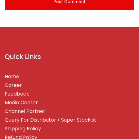
Quick Links
Home
Career
Feedback
Media Center
Channel Partner
Query For Distributor / Super Stockist
Shipping Policy
Refund Policy