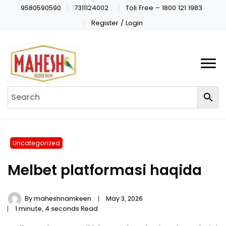
9580590590
7311124002
Toll Free – 1800 121 1983
Register / Login
Uncategorized
Melbet platformasi haqida
By
maheshnamkeen
May 3, 2026
1 minute, 4 seconds Read