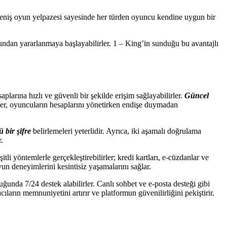
eniş oyun yelpazesi sayesinde her türden oyuncu kendine uygun bir
usundan yararlanmaya başlayabilirler. 1 – King’in sunduğu bu avantajlı
plarına hızlı ve güvenli bir şekilde erişim sağlayabilirler.
Güncel
kler, oyuncuların hesaplarını yönetirken endişe duymadan
 bir şifre
belirlemeleri yeterlidir. Ayrıca, iki aşamalı doğrulama
.
itli yöntemlerle gerçekleştirebilirler; kredi kartları, e-cüzdanlar ve
un deneyimlerini kesintisiz yaşamalarını sağlar.
ğunda 7/24 destek alabilirler. Canlı sohbet ve e-posta desteği gibi
ıların memnuniyetini artırır ve platformun güvenilirliğini pekiştirir.