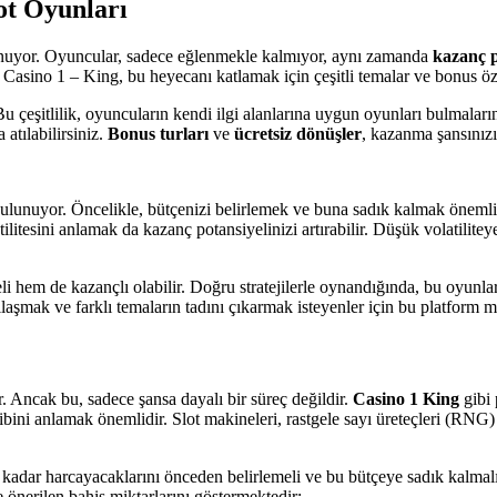
ot Oyunları
uyor. Oyuncular, sadece eğlenmekle kalmıyor, aynı zamanda
kazanç p
r. Casino 1 – King, bu heyecanı katlamak için çeşitli temalar ve bonus öz
 Bu çeşitlilik, oyuncuların kendi ilgi alanlarına uygun oyunları bulmaları
atılabilirsiniz.
Bonus turları
ve
ücretsiz dönüşler
, kazanma şansınızı
bulunuyor. Öncelikle, bütçenizi belirlemek ve buna sadık kalmak öneml
olatilitesini anlamak da kazanç potansiyelinizi artırabilir. Düşük volatil
 hem de kazançlı olabilir. Doğru stratejilerle oynandığında, bu oyunla
şılaşmak ve farklı temaların tadını çıkarmak isteyenler için bu platform 
. Ancak bu, sadece şansa dayalı bir süreç değildir.
Casino 1 King
gibi 
rensibini anlamak önemlidir. Slot makineleri, rastgele sayı üreteçleri (RNG
e kadar harcayacaklarını önceden belirlemeli ve bu bütçeye sadık kalmalıd
e önerilen bahis miktarlarını göstermektedir: