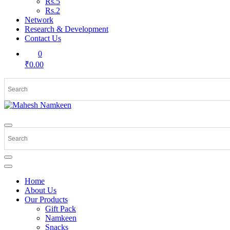
Rs.5
Rs.2
Network
Research & Development
Contact Us
0
₹0.00
Home
About Us
Our Products
Gift Pack
Namkeen
Snacks