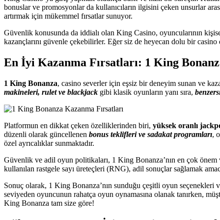
bonuslar ve promosyonlar da kullanıcıların ilgisini çeken unsurlar ara
artırmak için mükemmel fırsatlar sunuyor.
Güvenlik konusunda da iddialı olan King Casino, oyuncularının kişisel 
kazançlarını güvenle çekebilirler. Eğer siz de heyecan dolu bir casin
En İyi Kazanma Fırsatları: 1 King Bonanz
1 King Bonanza
, casino severler için eşsiz bir deneyim sunan ve kaz
makineleri, rulet ve blackjack
gibi klasik oyunların yanı sıra,
benzers
Platformun en dikkat çeken özelliklerinden biri,
yüksek oranlı jackp
düzenli olarak güncellenen
bonus teklifleri ve sadakat programları
, 
özel ayrıcalıklar sunmaktadır.
Güvenlik ve adil oyun politikaları, 1 King Bonanza’nın en çok önem verd
kullanılan rastgele sayı üreteçleri (RNG), adil sonuçlar sağlamak amac
Sonuç olarak, 1 King Bonanza’nın sunduğu çeşitli oyun seçenekleri 
seviyeden oyuncunun rahatça oyun oynamasına olanak tanırken, müşteri 
King Bonanza tam size göre!