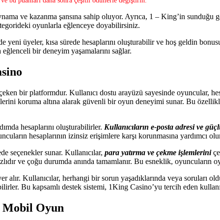
e bu puanları daha sonra çeşitli ödüllerle değiştirin.
ynama ve kazanma şansına sahip oluyor. Ayrıca, 1 – King’in sunduğu g
tegorideki oyunlarla eğlenceye doyabilirsiniz.
nde yeni üyeler, kısa sürede hesaplarını oluşturabilir ve hoş geldin bon
nda eğlenceli bir deneyim yaşamalarını sağlar.
asino
 çeken bir platformdur. Kullanıcı dostu arayüzü sayesinde oyuncular, hesa
ilerini koruma altına alarak güvenli bir oyun deneyimi sunar. Bu özelli
adımda hesaplarını oluşturabilirler.
Kullanıcıların e-posta adresi ve güçlü
uncuların hesaplarının izinsiz erişimlere karşı korunmasına yardımcı olur
e seçenekler sunar. Kullanıcılar,
para yatırma ve çekme işlemlerini
çeş
 hızlıdır ve çoğu durumda anında tamamlanır. Bu esneklik, oyuncuların oy
 alır. Kullanıcılar, herhangi bir sorun yaşadıklarında veya soruları oldu
ilirler. Bu kapsamlı destek sistemi, 1King Casino’yu tercih eden kullanıc
 Mobil Oyun