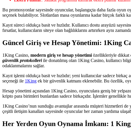
Ekstra Puanlar:
Sadakat programına katılarak ekstra puanlar kazanın v
Bu promosyonlar sayesinde oyuncular, başlangıçta daha fazla oyun o
seçenek bulabiliyor. Slotlardan masa oyunlarına kadar birçok farklı ka
Kayıt süreci oldukça basit ve hızlıdır. Kullanıcı dostu arayüzü sayesi
fırsatlar, kullanıcıların siteye olan bağlılıklarını artırırken aynı zama
Güncel Giriş ve Hesap Yönetimi: 1King C
1King Casino,
modern giriş ve hesap yönetimi
özellikleriyle dikkat
güvenlik protokolleri
ile donatılmış olan 1King Casino, kullanıcı bilg
odaklanmalarını sağlar.
Kayıt işlemi oldukça basit ve hızlıdır; yeni kullanıcılar sadece birkaç 
seçeneği ile
1King
ek bir güvenlik katmanı eklenebilir. Bu özellik, oy
Hesap yönetimi açısından 1King Casino, oyunculara geniş bir yelpazed
kripto para birimleri bunlardan sadece birkaçıdır. İşlemler genellikle
1King Casino’nun sunduğu avantajlar arasında müşteri hizmetleri de yer
çeşitli iletişim kanalları sayesinde oyuncular her zaman yardıma ulaşab
Her Yerden Oyun Oynama İmkanı: 1 King