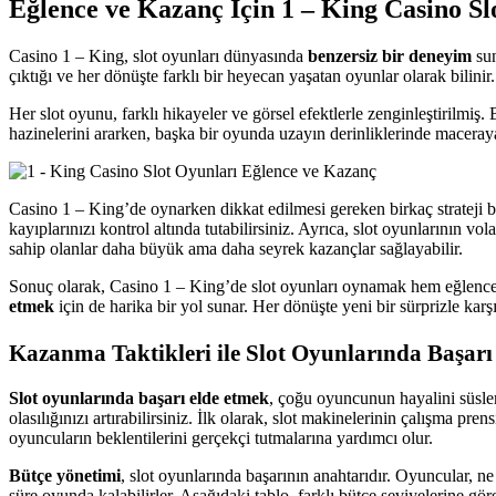
Eğlence ve Kazanç İçin 1 – King Casino Sl
Casino 1 – King, slot oyunları dünyasında
benzersiz bir deneyim
sun
çıktığı ve her dönüşte farklı bir heyecan yaşatan oyunlar olarak bilini
Her slot oyunu, farklı hikayeler ve görsel efektlerle zenginleştirilmiş.
hazinelerini ararken, başka bir oyunda uzayın derinliklerinde maceraya 
Casino 1 – King’de oynarken dikkat edilmesi gereken birkaç strateji 
kayıplarınızı kontrol altında tutabilirsiniz. Ayrıca, slot oyunlarının v
sahip olanlar daha büyük ama daha seyrek kazançlar sağlayabilir.
Sonuç olarak, Casino 1 – King’de slot oyunları oynamak hem eğlenceli
etmek
için de harika bir yol sunar. Her dönüşte yeni bir sürprizle kar
Kazanma Taktikleri ile Slot Oyunlarında Başarı
Slot oyunlarında başarı elde etmek
, çoğu oyuncunun hayalini süsler
olasılığınızı artırabilirsiniz. İlk olarak, slot makinelerinin çalışma p
oyuncuların beklentilerini gerçekçi tutmalarına yardımcı olur.
Bütçe yönetimi
, slot oyunlarında başarının anahtarıdır. Oyuncular, n
süre oyunda kalabilirler. Aşağıdaki tablo, farklı bütçe seviyelerine gör