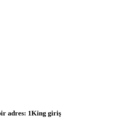
ir adres: 1King giriş