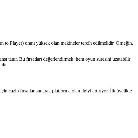
rn to Player) oranı yüksek olan makineler tercih edilmelidir. Örneğin,
nsı tanır. Bu fırsatları değerlendirmek, hem oyun süresini uzatabilir
lir.
n cazip fırsatlar sunarak platforma olan ilgiyi artırıyor. İlk üyelikte