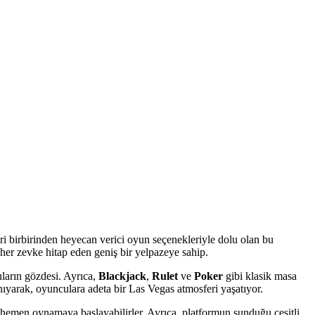
ri birbirinden heyecan verici oyun seçenekleriyle dolu olan bu
 her zevke hitap eden geniş bir yelpazeye sahip.
uların gözdesi. Ayrıca,
Blackjack
,
Rulet
ve
Poker
gibi klasik masa
nıyarak, oyunculara adeta bir Las Vegas atmosferi yaşatıyor.
e hemen oynamaya başlayabilirler. Ayrıca, platformun sunduğu çeşitli