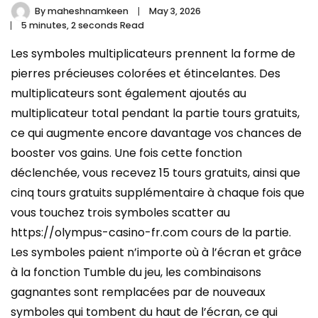
By
maheshnamkeen
May 3, 2026
5 minutes, 2 seconds Read
Les symboles multiplicateurs prennent la forme de
pierres précieuses colorées et étincelantes. Des
multiplicateurs sont également ajoutés au
multiplicateur total pendant la partie tours gratuits,
ce qui augmente encore davantage vos chances de
booster vos gains. Une fois cette fonction
déclenchée, vous recevez 15 tours gratuits, ainsi que
cinq tours gratuits supplémentaire à chaque fois que
vous touchez trois symboles scatter au
https://olympus-casino-fr.com
cours de la partie.
Les symboles paient n’importe où à l’écran et grâce
à la fonction Tumble du jeu, les combinaisons
gagnantes sont remplacées par de nouveaux
symboles qui tombent du haut de l’écran, ce qui