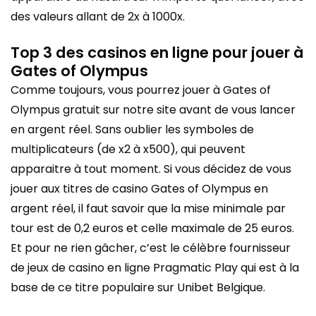
des valeurs allant de 2x à 1000x.
Top 3 des casinos en ligne pour jouer à
Gates of Olympus
Comme toujours, vous pourrez jouer à Gates of
Olympus gratuit sur notre site avant de vous lancer
en argent réel. Sans oublier les symboles de
multiplicateurs (de x2 à x500), qui peuvent
apparaitre à tout moment. Si vous décidez de vous
jouer aux titres de casino Gates of Olympus en
argent réel, il faut savoir que la mise minimale par
tour est de 0,2 euros et celle maximale de 25 euros.
Et pour ne rien gâcher, c’est le célèbre fournisseur
de jeux de casino en ligne Pragmatic Play qui est à la
base de ce titre populaire sur Unibet Belgique.