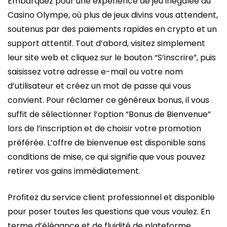
Embarquez pour une expérience de jeu inégalée au
Casino Olympe, où plus de jeux divins vous attendent,
soutenus par des paiements rapides en crypto et un
support attentif. Tout d’abord, visitez simplement
leur site web et cliquez sur le bouton “S’inscrire”, puis
saisissez votre adresse e-mail ou votre nom
d’utilisateur et créez un mot de passe qui vous
convient. Pour réclamer ce généreux bonus, il vous
suffit de sélectionner l’option “Bonus de Bienvenue”
lors de l’inscription et de choisir votre promotion
préférée. L’offre de bienvenue est disponible sans
conditions de mise, ce qui signifie que vous pouvez
retirer vos gains immédiatement.
Profitez du service client professionnel et disponible
pour poser toutes les questions que vous voulez. En
terme d’élégance et de fluidité de plateforme,