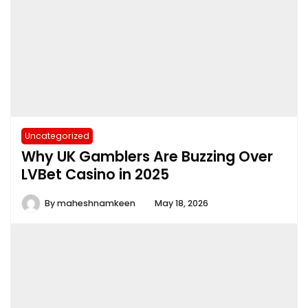
Uncategorized
Why UK Gamblers Are Buzzing Over
LVBet Casino in 2025
By
maheshnamkeen
May 18, 2026