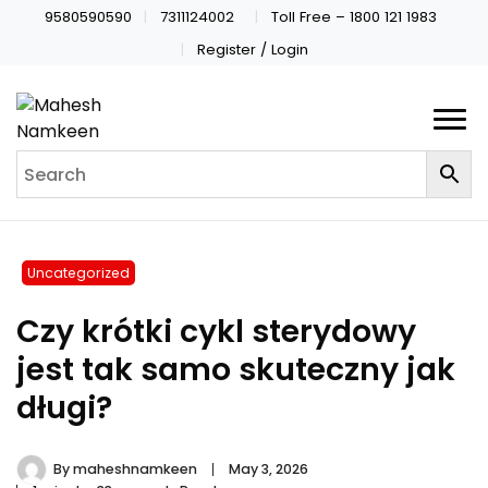
9580590590
7311124002
Toll Free – 1800 121 1983
Register / Login
Uncategorized
Czy krótki cykl sterydowy
jest tak samo skuteczny jak
długi?
By
maheshnamkeen
May 3, 2026