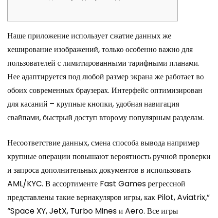
Наше приложение использует сжатие данных же
кеширование изображений, только особенно важно для
пользователей с лимитированными тарифными планами.
Нее адаптируется под любой размер экрана же работает во
обоих современных браузерах. Интерфейс оптимизирован
для касаний – крупные кнопки, удобная навигация
свайпами, быстрый доступ второму популярным разделам.
Несоответствие данных, смена способа вывода например
крупные операции повышают вероятность ручной проверки
и запроса дополнительных документов в использовать
AML/KYC. В ассортименте Fast Games регрессной
представлены такие вернакуляров игры, как Pilot, Aviatrix,”
“Space XY, JetX, Turbo Mines и Aero. Все игры