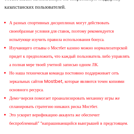
казахстанских пользователей.
А разных спортивных дисциплинах могут действовать
своеобразные условия для ставок, поэтому рекомендуется
испытующе изучить правила использования бонуса.
Изучающего отзывы о Мостбет казино можно нормализаторской
придет к предположить, что каждый пользователь либо управлять
а полная мере твоей учетной записью одним ЛК.
Но наша техническая команда постоянно поддерживает сеть
зеркальных сайтов Mostbet, которые являются точен копиями
основного ресурса.
Демо-версия помогает проанализировать механику игры же
спланировать стратегию никаких риска Мостбет.
Это ускорит верификацию аккаунта же обеспечит
беспроблемный” “напрашивающийся выигрышей в предстоящем.