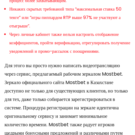
процесс более захватывающим.
Никаких скрытых требований типа “максимальная ставка 50
тенге” или “игры пиппардом RTP выше 97% не участвуют а
отыгрыше”.
Через личные кабинет также нельзя настроить отображение
коэффициентов, пройти верификацию, отрегулировать получение
уведомлений и промо-рассылок с поощрениями.
Для этого вы просто нужно написать видеотрансляцию
через сервис, предлагаемый рабочим зеркалом Mostbet.
Зеркало официального сайта Mostbet в Казахстане
доступно не только для существующих клиентов, но только
для тех, даже только собирается зарегистрироваться в
системе. Процедура регистрации на зеркале идентична
оригинальному сервису и занимает минимальное
количество времени. Mostbet также радует игроков
щедрыми бонусными предложений и различными путем