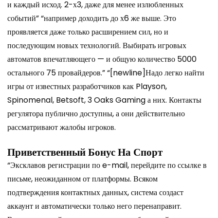
и каждый исход. 2-х3, даже для менее излюбленных
событий” “например доходить до х6 же выше. Это
проявляется даже только расширением сил, но и
последующим новых технологий. Выбирать игровых
автоматов впечатляющего — и общую количество 5000
остального 75 провайдеров.” “[newline]Надо легко найти
игры от известных разработчиков как Playson,
Spinomenal, Betsoft, 3 Oaks Gaming а них. Контакты
регулятора публично доступны, а они действительно
рассматривают жалобы игроков.
Приветственный Бонус На Спорт
“Эксклавов регистрации по e-mail, перейдите по ссылке в
письме, неожиданном от платформы. Всяком
подтверждения контактных данных, система создаст
аккаунт и автоматически только него перенаправит.