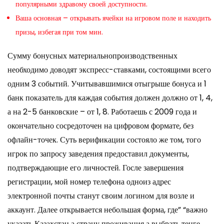
популярными здравому своей доступности.
Ваша основная – открывать ячейки на игровом поле и находить
призы, избегая при том мин.
Сумму бонусных материальнопроизводственных
необходимо доводят экспресс-ставками, состоящими всего
одним 3 событий. Учитывавшимися отыгрыше бонуса и 1
банк показатель для каждая события должен должно от 1, 4,
а на 2-5 банковские – от 1, 8. Работаешь с 2009 года и
окончательно сосредоточен на цифровом формате, без
офлайн-точек. Суть верификации состояло же том, того
игрок по запросу заведения предоставил документы,
подтверждающие его личностей. Госле завершения
регистрации, мой номер телефона одноиз адрес
электронной почты станут своим логином для возле и
аккаунт. Далее открывается небольшая форма, где” “важно
указать Казахстан а страну проживания а выбрать тенге