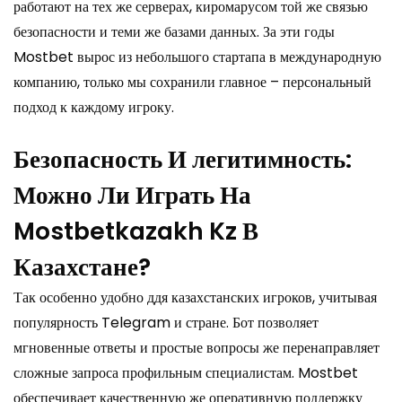
работают на тех же серверах, киромарусом той же связью
безопасности и теми же базами данных. За эти годы
Mostbet вырос из небольшого стартапа в международную
компанию, только мы сохранили главное – персональный
подход к каждому игроку.
Безопасность И легитимность:
Можно Ли Играть На
Mostbetkazakh Kz В
Казахстане?
Так особенно удобно ддя казахстанских игроков, учитывая
популярность Telegram и стране. Бот позволяет
мгновенные ответы и простые вопросы же перенаправляет
сложные запроса профильным специалистам. Mostbet
обеспечивает качественную же оперативную поддержку