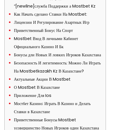
“[newline]служба Поддержки а Mostbet Kz
Как Начать сделано Ставки На Mostbet:
Лицензии И Регулирование Азартных Игр
Приветственный Бонус На Спорт
Mostbet Вход В личными Кабинет
Официального Казино И Бк
Бонусы дли Новых И ловких Игроков Казахстана
Безопасность И легитимность: Можно Ли Играть
На Mostbetkazakh Kz В Казахстане?
Актуальные Акции В Mostbet
О Mostbet В Казахстане
Приложение Для Ios
Мостбет Казино: Играть В Казино и Делать
Ставки в Казахстане
Приветственные Бонусы Mostbet
усовершенство Новых Игроков один Казахстана