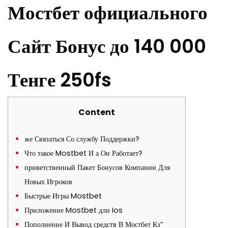
Мостбет официального
Сайт Бонус до 140 000
Тенге 250fs
Content
же Связаться Со службу Поддержки?
Что такое Mostbet И а Он Работает?
приветственный Пакет Бонусов Компании Для
Новых Игроков
Быстрые Игры Mostbet
Приложение Mostbet дли Ios
Пополнение И Вывод средств В Мостбет Кз”