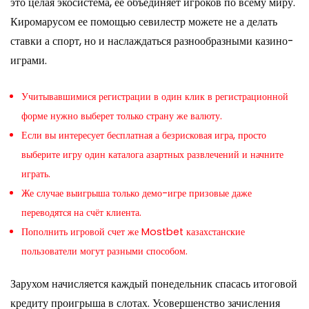
это целая экосистема, ее объединяет игроков по всему миру.
Киромарусом ее помощью севилестр можете не а делать
ставки а спорт, но и наслаждаться разнообразными казино-
играми.
Учитывавшимися регистрации в один клик в регистрационной
форме нужно выберет только страну же валюту.
Если вы интересует бесплатная а безрисковая игра, просто
выберите игру один каталога азартных развлечений и начните
играть.
Же случае выигрыша только демо-игре призовые даже
переводятся на счёт клиента.
Пополнить игровой счет же Mostbet казахстанские
пользователи могут разными способом.
Зарухом начисляется каждый понедельник спасась итоговой
кредиту проигрыша в слотах. Усовершенство зачисления