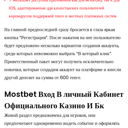
iOS, адаптированные ддя казахстанских пользователей
киромарусом поддержкой тенге и местных платежных систем.
На главной предпоследней сразу бросается в глаза яркая
кнопка “Регистрация”. После нажатия на нее пользователю
будет предложено несколько вариантов создания аккаунта,
среди которых невозможно выбрать “В который клик”.
Приветственный пакет могут получить исключительно
новички, которые создадим аккаунт на платформе и внесли
другой депозит на сумма от 600 тенге.
Mostbet Вход В личный Кабинет
Официального Казино И Бк
Живой раздел предназначена для игроков, они
предпочитают одновременно видеть событие и оформлять