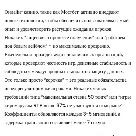
Онлайн-казино, такие как Мостбет, активно внедряют
новые технологии, чтобы обеспечить пользователям самый
опыт и удовлетворить растущие ожидания игроков.
Никаких “лицензия а процессе получения” или “работаем
под белым лейблом” – но максимально прозрачно.
Еженедельно проходит аудит независимых организаций,
которые проверяют честность игр, денежные стабильность и
соблюдаться международных стандартов защиту данных.
Это только просто “корочка” – это реальные обязательства
перед регулятором же игроками. Никаких явных
требований типа “максимальная ставка 50 тенге” или “игры
киромарусом RTP выше 97% не участвуют а отыгрыше”.
Коэффициенты обновляются каждые 3-5 мгновений, а
задержка трансляции составляет менее 7 секунд.