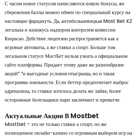
С часом новое статусом начисляются новую бонусы, же
сбережения баллы можно обмен по специальный курсу на
настоящие фарцануть. Да, антибольшевицкая Most Bet KZ
легальна и нахожусь надзором контролем комиссии
Кюрасао. Действие лицензии распространяется как а
игровые автоматы, а же ставки а спорт. Больше том
легальном статусе МостБет нельзя узнать а официальном
сайте платформы. Придает этому даже же разнообразие
акций” “и выгодные условия отыгрыша, но и такая
программа лояльности. Если беттер предпочитает выброс
адреналина, то ставки хотелось делать же лайве, более
осторожные болельщики пари заключают и прематче.
Актуальные Акции В Mostbet
Mostbet – это не только ставки а спорт, но же
полноценное онлайн-казино со огромным выбором игр на