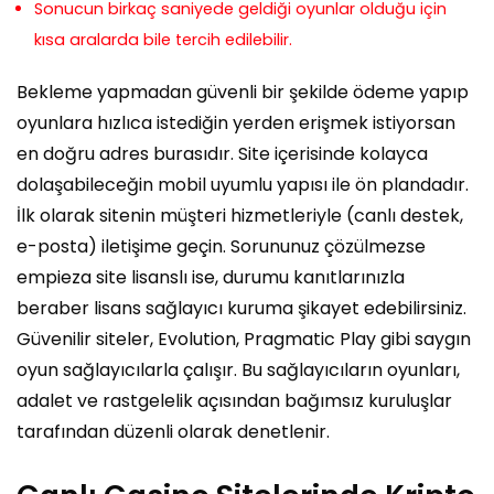
Sonucun birkaç saniyede geldiği oyunlar olduğu için
kısa aralarda bile tercih edilebilir.
Bekleme yapmadan güvenli bir şekilde ödeme yapıp
oyunlara hızlıca istediğin yerden erişmek istiyorsan
en doğru adres burasıdır. Site içerisinde kolayca
dolaşabileceğin mobil uyumlu yapısı ile ön plandadır.
İlk olarak sitenin müşteri hizmetleriyle (canlı destek,
e-posta) iletişime geçin. Sorununuz çözülmezse
empieza site lisanslı ise, durumu kanıtlarınızla
beraber lisans sağlayıcı kuruma şikayet edebilirsiniz.
Güvenilir siteler, Evolution, Pragmatic Play gibi saygın
oyun sağlayıcılarla çalışır. Bu sağlayıcıların oyunları,
adalet ve rastgelelik açısından bağımsız kuruluşlar
tarafından düzenli olarak denetlenir.