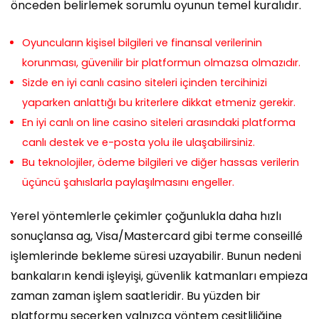
önceden belirlemek sorumlu oyunun temel kuralıdır.
Oyuncuların kişisel bilgileri ve finansal verilerinin
korunması, güvenilir bir platformun olmazsa olmazıdır.
Sizde en iyi canlı casino siteleri içinden tercihinizi
yaparken anlattığı bu kriterlere dikkat etmeniz gerekir.
En iyi canlı on line casino siteleri arasındaki platforma
canlı destek ve e-posta yolu ile ulaşabilirsiniz.
Bu teknolojiler, ödeme bilgileri ve diğer hassas verilerin
üçüncü şahıslarla paylaşılmasını engeller.
Yerel yöntemlerle çekimler çoğunlukla daha hızlı
sonuçlansa ag, Visa/Mastercard gibi terme conseillé
işlemlerinde bekleme süresi uzayabilir. Bunun nedeni
bankaların kendi işleyişi, güvenlik katmanları empieza
zaman zaman işlem saatleridir. Bu yüzden bir
platformu seçerken yalnızca yöntem çeşitliliğine