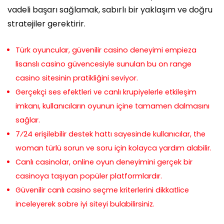
vadeli başarı sağlamak, sabırlı bir yaklaşım ve doğru
stratejiler gerektirir.
Türk oyuncular, güvenilir casino deneyimi empieza
lisanslı casino güvencesiyle sunulan bu on range
casino sitesinin pratikliğini seviyor.
Gerçekçi ses efektleri ve canlı krupiyelerle etkileşim
imkanı, kullanıcıların oyunun içine tamamen dalmasını
sağlar.
7⁄24 erişilebilir destek hattı sayesinde kullanıcılar, the
woman türlü sorun ve soru için kolayca yardım alabilir.
Canlı casinolar, online oyun deneyimini gerçek bir
casinoya taşıyan popüler platformlardır.
Güvenilir canlı casino seçme kriterlerini dikkatlice
inceleyerek sobre iyi siteyi bulabilirsiniz.