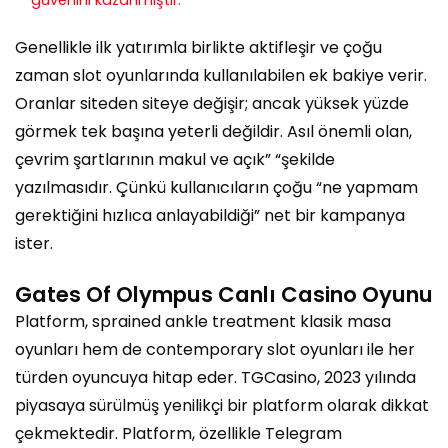
Genellikle ilk yatırımla birlikte aktifleşir ve çoğu
zaman slot oyunlarında kullanılabilen ek bakiye verir.
Oranlar siteden siteye değişir; ancak yüksek yüzde
görmek tek başına yeterli değildir. Asıl önemli olan,
çevrim şartlarının makul ve açık” “şekilde
yazılmasıdır. Çünkü kullanıcıların çoğu “ne yapmam
gerektiğini hızlıca anlayabildiği” net bir kampanya
ister.
Gates Of Olympus Canlı Casino Oyunu
Platform, sprained ankle treatment klasik masa
oyunları hem de contemporary slot oyunları ile her
türden oyuncuya hitap eder. TGCasino, 2023 yılında
piyasaya sürülmüş yenilikçi bir platform olarak dikkat
çekmektedir. Platform, özellikle Telegram