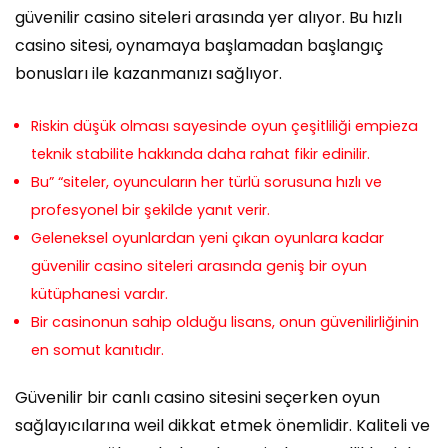
güvenilir casino siteleri arasında yer alıyor. Bu hızlı
casino sitesi, oynamaya başlamadan başlangıç
bonusları ile kazanmanızı sağlıyor.
Riskin düşük olması sayesinde oyun çeşitliliği empieza
teknik stabilite hakkında daha rahat fikir edinilir.
Bu” “siteler, oyuncuların her türlü sorusuna hızlı ve
profesyonel bir şekilde yanıt verir.
Geleneksel oyunlardan yeni çıkan oyunlara kadar
güvenilir casino siteleri arasında geniş bir oyun
kütüphanesi vardır.
Bir casinonun sahip olduğu lisans, onun güvenilirliğinin
en somut kanıtıdır.
Güvenilir bir canlı casino sitesini seçerken oyun
sağlayıcılarına weil dikkat etmek önemlidir. Kaliteli ve