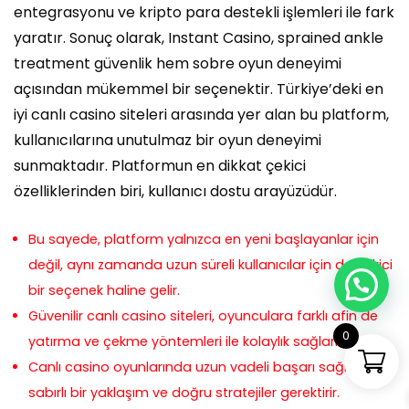
entegrasyonu ve kripto para destekli işlemleri ile fark
yaratır. Sonuç olarak, Instant Casino, sprained ankle
treatment güvenlik hem sobre oyun deneyimi
açısından mükemmel bir seçenektir. Türkiye’deki en
iyi canlı casino siteleri arasında yer alan bu platform,
kullanıcılarına unutulmaz bir oyun deneyimi
sunmaktadır. Platformun en dikkat çekici
özelliklerinden biri, kullanıcı dostu arayüzüdür.
Bu sayede, platform yalnızca en yeni başlayanlar için
değil, aynı zamanda uzun süreli kullanıcılar için de çekici
bir seçenek haline gelir.
Güvenilir canlı casino siteleri, oyunculara farklı afin de
0
yatırma ve çekme yöntemleri ile kolaylık sağlarlar.
Canlı casino oyunlarında uzun vadeli başarı sağlamak,
sabırlı bir yaklaşım ve doğru stratejiler gerektirir.