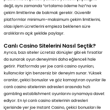
değil, aynı zamanda “ortalama ödeme hızı”na ve
çekim limitlerine de bakmak gerekir. Güvenilir
platformlar minimum–maksimum çekim limitlerini,
olası işlem ücretlerini empieza beklenen süre
aralıklarını açık şekilde paylaşır.
Canlı Casino Sitelerini Nasıl Seçtik?
Ayrıca, bazı siteler ücretsiz dönüşler gibi ek fırsatlar
da sunarak oyun deneyimini daha eğlenceli hale
getirir. Platformda yer joe canlı casino oyunları,
kullanıcılar için benzersiz bir deneyim sunar. Yüksek
oranlar, çekici bonuslar ve göz kamaştıran oyunlar ile
canlı casino sitelerinin adresleri arasında hızlı
gambling establishment oyunlarını oynamaya davet
ediyor. En iyi canlı casino sitelerinin adresleri
içerisinde yer joe Instant Casino, çekici bonusları ile