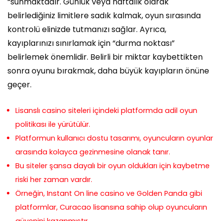
“sunmaktadır. Günlük veya haftalık olarak
belirlediğiniz limitlere sadık kalmak, oyun sırasında
kontrolü elinizde tutmanızı sağlar. Ayrıca,
kayıplarınızı sınırlamak için “durma noktası”
belirlemek önemlidir. Belirli bir miktar kaybettikten
sonra oyunu bırakmak, daha büyük kayıpların önüne
geçer.
Lisanslı casino siteleri içindeki platformda adil oyun
politikası ile yürütülür.
Platformun kullanıcı dostu tasarımı, oyuncuların oyunlar
arasında kolayca gezinmesine olanak tanır.
Bu siteler şansa dayalı bir oyun oldukları için kaybetme
riski her zaman vardır.
Örneğin, Instant On line casino ve Golden Panda gibi
platformlar, Curacao lisansına sahip olup oyuncuların
güvenini kazanmıştır.