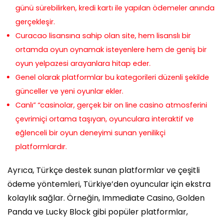
günü sürebilirken, kredi kartı ile yapılan ödemeler anında
gerçekleşir.
Curacao lisansına sahip olan site, hem lisanslı bir
ortamda oyun oynamak isteyenlere hem de geniş bir
oyun yelpazesi arayanlara hitap eder.
Genel olarak platformlar bu kategorileri düzenli şekilde
günceller ve yeni oyunlar ekler.
Canlı” “casinolar, gerçek bir on line casino atmosferini
çevrimiçi ortama taşıyan, oyunculara interaktif ve
eğlenceli bir oyun deneyimi sunan yenilikçi
platformlardır.
Ayrıca, Türkçe destek sunan platformlar ve çeşitli
ödeme yöntemleri, Türkiye’den oyuncular için ekstra
kolaylık sağlar. Örneğin, Immediate Casino, Golden
Panda ve Lucky Block gibi popüler platformlar,