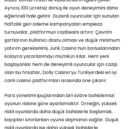
Ayrıca, 100 ücretsiz dönüş ile oyun deneyimini daha
eğlenceli hale getirir. Düzenli oyuncular için sunulan
haftalık geri ödeme kampanyaları empieza
turnuvalar, platformun cazibesini artırır. Çevrim
şartlarının kullanıcı dostu olması ve düşük minimum
yatırım gereksinimi, Junk Casino’nun bonuslarından
kolayca yararlanmayı mümkün kılar. Hem yeni
başlayanlar hem de deneyimli oyuncular için cazip
olan bu fırsatlar, Dolly Casino’yu Türkiye’deki en iyi
canlı casino platformları arasında öne çıkarır.
Para yönetimi ipuçlarından biri sobre bahislerinizi
oyunun riskine göre ayarlamaktır. Örneğin, yüksek
riskli oyunlarda daha düşük bahislerle başlamak,
kayıpları sınırlarken oyuna alışmanızı sağlar. Düşük
riskli oyunlarda ise daha yüksek bahislerle