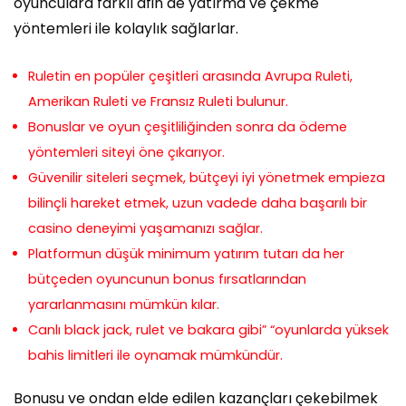
oyunculara farklı afin de yatırma ve çekme
yöntemleri ile kolaylık sağlarlar.
Ruletin en popüler çeşitleri arasında Avrupa Ruleti,
Amerikan Ruleti ve Fransız Ruleti bulunur.
Bonuslar ve oyun çeşitliliğinden sonra da ödeme
yöntemleri siteyi öne çıkarıyor.
Güvenilir siteleri seçmek, bütçeyi iyi yönetmek empieza
bilinçli hareket etmek, uzun vadede daha başarılı bir
casino deneyimi yaşamanızı sağlar.
Platformun düşük minimum yatırım tutarı da her
bütçeden oyuncunun bonus fırsatlarından
yararlanmasını mümkün kılar.
Canlı black jack, rulet ve bakara gibi” “oyunlarda yüksek
bahis limitleri ile oynamak mümkündür.
Bonusu ve ondan elde edilen kazançları çekebilmek