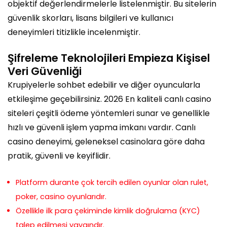
objektif değerlendirmelerle listelenmiştir. Bu sitelerin
güvenlik skorları, lisans bilgileri ve kullanıcı
deneyimleri titizlikle incelenmiştir.
Şifreleme Teknolojileri Empieza Kişisel
Veri Güvenliği
Krupiyelerle sohbet edebilir ve diğer oyuncularla
etkileşime geçebilirsiniz. 2026 En kaliteli canlı casino
siteleri çeşitli ödeme yöntemleri sunar ve genellikle
hızlı ve güvenli işlem yapma imkanı vardır. Canlı
casino deneyimi, geleneksel casinolara göre daha
pratik, güvenli ve keyiflidir.
Platform durante çok tercih edilen oyunlar olan rulet,
poker, casino oyunlarıdır.
Özellikle ilk para çekiminde kimlik doğrulama (KYC)
talep edilmesi yaygındır.