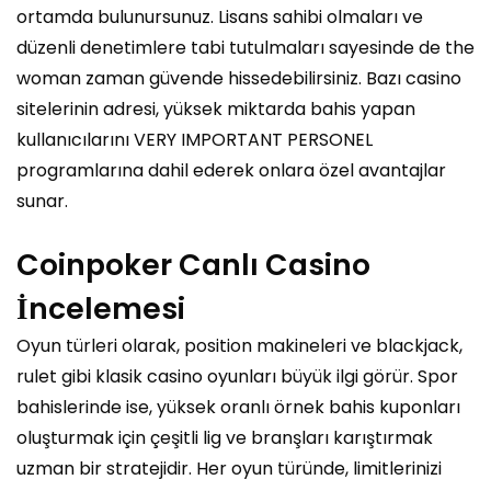
ortamda bulunursunuz. Lisans sahibi olmaları ve
düzenli denetimlere tabi tutulmaları sayesinde de the
woman zaman güvende hissedebilirsiniz. Bazı casino
sitelerinin adresi, yüksek miktarda bahis yapan
kullanıcılarını VERY IMPORTANT PERSONEL
programlarına dahil ederek onlara özel avantajlar
sunar.
Coinpoker Canlı Casino
İncelemesi
Oyun türleri olarak, position makineleri ve blackjack,
rulet gibi klasik casino oyunları büyük ilgi görür. Spor
bahislerinde ise, yüksek oranlı örnek bahis kuponları
oluşturmak için çeşitli lig ve branşları karıştırmak
uzman bir stratejidir. Her oyun türünde, limitlerinizi