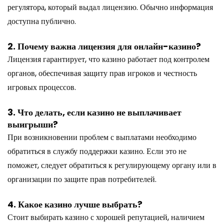
регулятора, который выдал лицензию. Обычно информация
доступна публично.
2. Почему важна лицензия для онлайн-казино?
Лицензия гарантирует, что казино работает под контролем
органов, обеспечивая защиту прав игроков и честность
игровых процессов.
3. Что делать, если казино не выплачивает
выигрыши?
При возникновении проблем с выплатами необходимо
обратиться в службу поддержки казино. Если это не
поможет, следует обратиться к регулирующему органу или в
организации по защите прав потребителей.
4. Какое казино лучше выбрать?
Стоит выбирать казино с хорошей репутацией, наличием