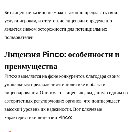
Без лицензии казино не может законно предлагать свои
услуги игрокам, и отсутствие лицензии определенно
является знаком осторожности для потенциальных
пользователей.
Лицензия Pinco: особенности и
преимущества
Pinco выделяется на фоне конкурентов благодаря своим
уникальным предложениям и политике в области
лицензирования. Они имеют лицензию, выданную одним из
авторитетных регулирующих органов, что подтверждает
высокий уровень их надежности. Вот ключевые
характеристики лицензии Pinco: