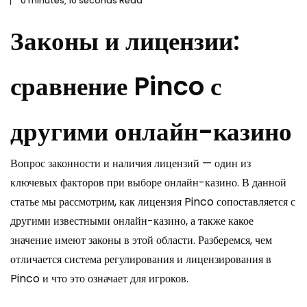
0 minutes, 10 seconds Read
Законы и лицензии:
сравнение Pinco с
другими онлайн-казино
Вопрос законности и наличия лицензий — один из
ключевых факторов при выборе онлайн-казино. В данной
статье мы рассмотрим, как лицензия Pinco сопоставляется с
другими известными онлайн-казино, а также какое
значение имеют законы в этой области. Разберемся, чем
отличается система регулирования и лицензирования в
Pinco и что это означает для игроков.