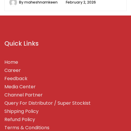
By
maheshnamkeen
February 2, 2026
Quick Links
Home
Career
Feedback
Media Center
Channel Partner
Query For Distributor / Super Stockist
Shipping Policy
Refund Policy
Terms & Conditions