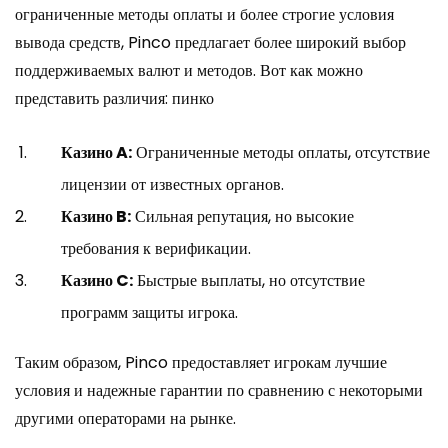
ограниченные методы оплаты и более строгие условия
вывода средств, Pinco предлагает более широкий выбор
поддерживаемых валют и методов. Вот как можно
представить различия:
пинко
Казино A:
Ограниченные методы оплаты, отсутствие
лицензии от известных органов.
Казино B:
Сильная репутация, но высокие
требования к верификации.
Казино C:
Быстрые выплаты, но отсутствие
программ защиты игрока.
Таким образом, Pinco предоставляет игрокам лучшие
условия и надежные гарантии по сравнению с некоторыми
другими операторами на рынке.