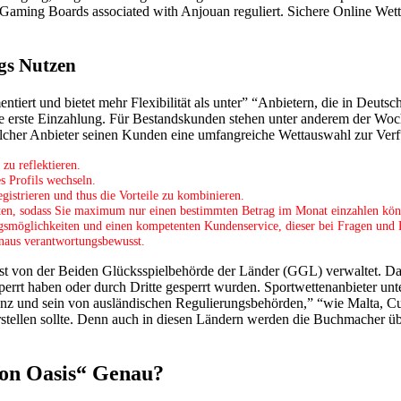
Gaming Boards associated with Anjouan reguliert. Sichere Online Wet
gs Nutzen
iert und bietet mehr Flexibilität als unter” “Anbietern, die in Deutsch
hre erste Einzahlung. Für Bestandskunden stehen unter anderem der W
elcher Anbieter seinen Kunden eine umfangreiche Wettauswahl zur Ver
zu reflektieren.
s Profils wechseln.
gistrieren und thus die Vorteile zu kombinieren.
ten, sodass Sie maximum nur einen bestimmten Betrag im Monat einzahlen kön
ngsmöglichkeiten und einen kompetenten Kundenservice, dieser bei Fragen und 
inaus verantwortungsbewusst.
st von der Beiden Glücksspielbehörde der Länder (GGL) verwaltet. Das
sperrt haben oder durch Dritte gesperrt wurden. Sportwettenanbieter un
enz und sein von ausländischen Regulierungsbehörden,” “wie Malta, Cu
rstellen sollte. Denn auch in diesen Ländern werden die Buchmacher üb
Von Oasis“ Genau?