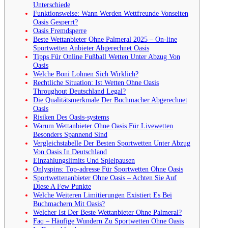
Unterschiede
Funktionsweise: Wann Werden Wettfreunde Vonseiten
Oasis Gesperrt?
Oasis Fremdsperre
Beste Wettanbieter Ohne Palmeral 2025 – On-line
Sportwetten Anbieter Abgerechnet Oasis
Tipps Für Online Fußball Wetten Unter Abzug Von
Oasis
Welche Boni Lohnen Sich Wirklich?
Rechtliche Situation: Ist Wetten Ohne Oasis
Throughout Deutschland Legal?
Die Qualitätsmerkmale Der Buchmacher Abgerechnet
Oasis
Risiken Des Oasis-systems
Warum Wettanbieter Ohne Oasis Für Livewetten
Besonders Spannend Sind
Vergleichstabelle Der Besten Sportwetten Unter Abzug
Von Oasis In Deutschland
Einzahlungslimits Und Spielpausen
Onlyspins: Top-adresse Für Sportwetten Ohne Oasis
Sportwettenanbieter Ohne Oasis – Achten Sie Auf
Diese A Few Punkte
Welche Weiteren Limitierungen Existiert Es Bei
Buchmachern Mit Oasis?
Welcher Ist Der Beste Wettanbieter Ohne Palmeral?
Faq – Häufige Wundern Zu Sportwetten Ohne Oasis