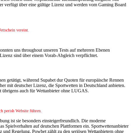
eter verfügt über eine gültige Lizenz und werden vom Gaming Board
ttschein vereint.
 konnten uns throughout unseren Tests auf mehreren Ebenen
Lizenz sind über einem Vorab-Abgleich verpflichtet.
ennen getätigt, während Supabet dur Quoten für europäische Rennen
her mit deutscher Lizenz, die Sportwetten in Deutschland anbieten.
ilt übrigens auch für Wettanbieter ohne LUGAS.
ch perish Website führen.
ung ist sie besonders einsteigerfreundlich. Die moderne
s Spielverhalten auf deutschen Plattformen ein. Sportwettenanbieter
z und Regelung. Powbet zählt zu den seriösen Wettanbietern ohne