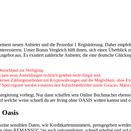
einem neuen Anbieter und die Prozedur 1 Registrierung. Daher empfe
r interessieren. Unser Bonus Vergleich hilft ihnen, sich einen Überbli
 Angebot aus. Es existiert zahlreiche Anbieter, die eine deutsche Glücks
 Deutschland zur Verfügung.
 pass away Anmeldungen rechtlich gesehen nicht illegal sind.
dernen Zahlungsmethoden mit Kryptowährungen und die Möglichkeit, ohne Ein
Sperrregister werden vonseiten den Aufsichtsbehörden inside Curacao, Malta u
andesregierung vorliegt. Nur dann schaffen sera Online Buchmacher ebe
auf welche weise schnell du are living ohne OASIS wetten kannst und o
 Oasis
 keine sensiblen Daten, wie Kreditkartennummern, preisgegeben werden
n ohne REMANSO” “ist auch unkompliziert, schnell erledigt und auf vie