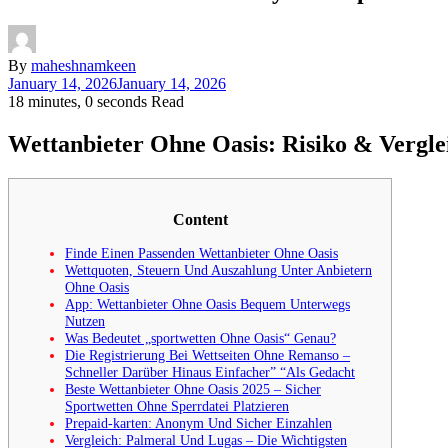
By
maheshnamkeen
January 14, 2026
January 14, 2026
18 minutes, 0 seconds Read
Wettanbieter Ohne Oasis: Risiko & Vergle
Content
Finde Einen Passenden Wettanbieter Ohne Oasis
Wettquoten, Steuern Und Auszahlung Unter Anbietern
Ohne Oasis
App: Wettanbieter Ohne Oasis Bequem Unterwegs
Nutzen
Was Bedeutet „sportwetten Ohne Oasis“ Genau?
Die Registrierung Bei Wettseiten Ohne Remanso –
Schneller Darüber Hinaus Einfacher” “Als Gedacht
Beste Wettanbieter Ohne Oasis 2025 – Sicher
Sportwetten Ohne Sperrdatei Platzieren
Prepaid-karten: Anonym Und Sicher Einzahlen
Vergleich: Palmeral Und Lugas – Die Wichtigsten