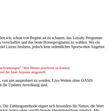
hlen wir, schon von Beginn an zu schauen, das Loyalty Programm
ck zu verschaffen und das beste Bonusprogramm zu wählen. Wo ein
spiel Lizenz besitzen, jedoch kein ordentliches Sportwetten Angebot
schränkungen” “ihre Wetten platzieren zu können.
nd der Insel Anjouan ausgestellt.
nso, von uns ausprobiert zu werden. Live-Wetten ohne OASIS
b die Updates zuverlässig sind.
. Die Zahlungsmethode eignet sich besonders für Nutzer, die Wert
len Seiten ohne verpflichtende Identitätsprüfung möglich. Mit