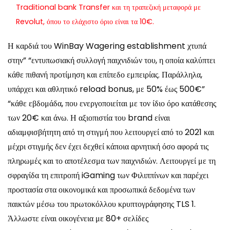
Traditional bank Transfer και τη τραπεζική μεταφορά με
Revolut, όπου το ελάχιστο όριο είναι τα 10€.
Η καρδιά του WinBay Wagering establishment χτυπά
στην” “εντυπωσιακή συλλογή παιχνιδιών του, η οποία καλύπτει
κάθε πιθανή προτίμηση και επίπεδο εμπειρίας. Παράλληλα,
υπάρχει και αθλητικό reload bonus, με 50% έως 500€”
“κάθε εβδομάδα, που ενεργοποιείται με τον ίδιο όρο κατάθεσης
των 20€ και άνω. Η αξιοπιστία του brand είναι
αδιαμφισβήτητη από τη στιγμή που λειτουργεί από το 2021 και
μέχρι στιγμής δεν έχει δεχθεί κάποια αρνητική όσο αφορά τις
πληρωμές και το αποτέλεσμα των παιχνιδιών. Λειτουργεί με τη
σφραγίδα τη επιτροπή iGaming των Φιλιππίνων και παρέχει
προστασία στα οικονομικά και προσωπικά δεδομένα των
παικτών μέσω του πρωτοκόλλου κρυπτογράφησης TLS 1.
Άλλωστε είναι οικογένεια με 80+ σελίδες