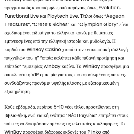
πραγματικούς κρουπιέρηδες από παρόχους όπως Evolution,
Functional Live και Playtech Live. Τίτλοι όπως “Aegean
Treasures”, “Crete’s Riches” και “Olympian Glory” είναι
σχεδιασμένοι ειδικά για το ελληνικό κοινό, με θεματικές
εμπνευσμένες από την ελληνική ιστορία και μυθολογία. Η
καρδιά του WinBay Casino χτυπά στην εντυπωσιακή συλλογή
παιχνιδιών του, η” “οποία καλύπτει κάθε πιθανή προτίμηση και
επίπεδο” “εμπειρίας winbay καζίνο. Το WinBay προσφέρει μια
αποκλειστική VIP εμπειρία για τους πιο αφοσιωμένους παίκτες,
συνδυάζοντας προνόμια υψηλής κλάσης με εξατομικευμένη
εξυπηρέτηση.
Κάθε εβδομάδα, περίπου 5-10 νέοι τίτλοι προστίθενται στη
βιβλιοθήκη, ενώ ειδική ενότητα “Νέα Παιχνίδια” επιτρέπει στους
παίκτες να δοκιμάσουν αμέσως τις τελευταίες κυκλοφορίες. Το
WinBay προσφέρει διάφορες εκδοχές του Plinko από