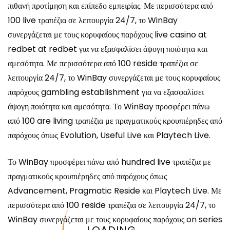
πιθανή προτίμηση και επίπεδο εμπειρίας. Με περισσότερα από
100 live τραπέζια σε λειτουργία 24/7, το WinBay
συνεργάζεται με τους κορυφαίους παρόχους live casino at
redbet at redbet για να εξασφαλίσει άψογη ποιότητα και
αμεσότητα. Με περισσότερα από 100 reside τραπέζια σε
λειτουργία 24/7, το WinBay συνεργάζεται με τους κορυφαίους
παρόχους gambling establishment για να εξασφαλίσει
άψογη ποιότητα και αμεσότητα. Το WinBay προσφέρει πάνω
από 100 are living τραπέζια με πραγματικούς κρουπιέρηδες από
παρόχους όπως Evolution, Useful Live και Playtech Live.
Το WinBay προσφέρει πάνω από hundred live τραπέζια με
πραγματικούς κρουπιέρηδες από παρόχους όπως
Advancement, Pragmatic Reside και Playtech Live. Με
περισσότερα από 100 reside τραπέζια σε λειτουργία 24/7, το
WinBay συνεργάζεται με τους κορυφαίους παρόχους on series