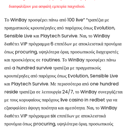
διασφαλίζουν μια ασφαλή εμπειρία παιχνιδιού.
Το WinBay προσφέρει πάνω από 100 live” “τραπέζια με
πραγματικούς κρουπιέρηδες από παρόχους όπως Evolution,
Sensible Live και Playtech Survive. Ναι, το WinBay
διαθέτει VIP πρόγραμμα 6 επιπέδων με αποκλειστικά προνόμια
όπως procuring, υψηλότερα όρια, προσωπικούς διαχειριστές
και προσκλήσεις σε routines. Το WinBay προσφέρει πάνω
από a hundred survive τραπέζια με πραγματικούς
κρουπιέρηδες από παρόχους όπως Evolution, Sensible Live
και Playtech Survive. Με περισσότερα από one hundred
reside τραπέζια σε λειτουργία 24/7, το WinBay συνεργάζεται
με τους κορυφαίους παρόχους live casino in redbet για να
εξασφαλίσει άψογη ποιότητα και αμεσότητα. Ναι, το WinBay
διαθέτει VIP πρόγραμμα six επιπέδων με αποκλειστικά
προνόμια όπως procuring, υψηλότερα όρια, προσωπικούς