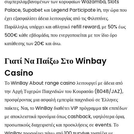
συμπεριλαμβανομένων των κορυφαίων Wazamba, Slots
Palace, Supabet και Legend Participate in, την ώρα που
έχει εξασφαλίσει άδεια λειτουργίας από τις Φιλιππίνες.
Παράλληλα, υπάρχει και αθλητικό refill reward, με 50% έως
500€ κάθε εβδομάδα, που ενεργοποιείται με τον ίδιο όρο
κατάθεσης των 20€ και άνω.
Γιατί Να Παίξω Στο Winbay
Casino
Το WinBay About range casino λειτουργεί με άδεια από
την Αρχή Τυχερών Παιχνιδιών του Κουρασάο (8048/JAZ),
προσφέροντας μια ασφαλή εμπειρία παιχνιδιού σε Έλληνες
παίκτες. Ναι, το WinBay διαθέτει VIP πρόγραμμα six επιπέδων
με αποκλειστικά προνόμια όπως cashback, υψηλότερα όρια,
προσωπικούς διαχειριστές και προσκλήσεις σε events. Το
WinBay προσφέρει πάνω από 100 survive τραπέζια με