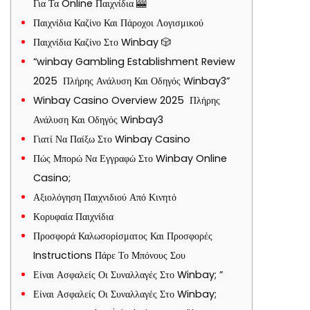
Για Τα Online Παιχνίδια 🎰
Παιχνίδια Καζίνο Και Πάροχοι Λογισμικού
Παιχνίδια Καζίνο Στο Winbay 🎲
“winbay Gambling Establishment Review
2025 ️ Πλήρης Ανάλυση Και Οδηγός Winbay3”
Winbay Casino Overview 2025 ️ Πλήρης
Ανάλυση Και Οδηγός Winbay3
Γιατί Να Παίξω Στο Winbay Casino
Πώς Μπορώ Να Εγγραφώ Στο Winbay Online
Casino;
Αξιολόγηση Παιχνιδιού Από Κινητό
Κορυφαία Παιχνίδια
Προσφορά Καλωσορίσματος Και Προσφορές
Instructions Πάρε Το Μπόνους Σου
Είναι Ασφαλείς Οι Συναλλαγές Στο Winbay; ”
Είναι Ασφαλείς Οι Συναλλαγές Στο Winbay;