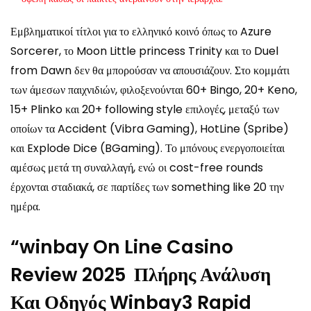
Εμβληματικοί τίτλοι για το ελληνικό κοινό όπως το Azure
Sorcerer, το Moon Little princess Trinity και το Duel
from Dawn δεν θα μπορούσαν να απουσιάζουν. Στο κομμάτι
των άμεσων παιχνιδιών, φιλοξενούνται 60+ Bingo, 20+ Keno,
15+ Plinko και 20+ following style επιλογές, μεταξύ των
οποίων τα Accident (Vibra Gaming), HotLine (Spribe)
και Explode Dice (BGaming). Το μπόνους ενεργοποιείται
αμέσως μετά τη συναλλαγή, ενώ οι cost-free rounds
έρχονται σταδιακά, σε παρτίδες των something like 20 την
ημέρα.
“winbay On Line Casino
Review 2025 ️ Πλήρης Ανάλυση
Και Οδηγός Winbay3 Rapid