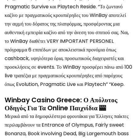
Pragmatic Survive και Playtech Reside. “Το ζωντανό
καζίνο με πραγματικούς κρουπιέρηδες του WinBay αποτελεί
την αιχμή του δόρατος της πλατφόρμας, προσφέροντας μια
αυθεντική εμπειρία καζίνο από την άνεση του σπιτιού σας. Ναι,
το WinBay διαθέτει VERY IMPORTANT PERSONEL
πρόγραμμα 6 επιπέδων με αποκλειστικά προνόμια όπως
cashback, υψηλότερα όρια, προσωπικούς διαχειριστές και
προσκλήσεις σε events. Το WinBay προσφέρει πάνω από 100
live τραπέζια με πραγματικούς κρουπιέρηδες από παρόχους
όπως Evolution, Pragmatic Live και Playtech” “Keep.
Winbay Casino Greece: Ο Απόλυτος
Οδηγός Για Τα Online Παιχνίδια 🎰
Μερικά από τα δημοφιλέστερα φρουτάκια για Έλληνες παίκτες
περιλαμβάνουν τα Entrance of Olympus, Fairly sweet
Bonanza, Book involving Dead, Big Largemouth bass