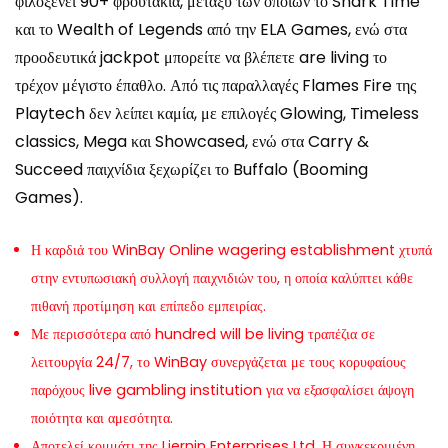
φιλοξενεί 90+ φρουτάκια, μεταξύ των οποίων το Shark Time
και το Wealth of Legends από την ELA Games, ενώ στα
προοδευτικά jackpot μπορείτε να βλέπετε are living το
τρέχον μέγιστο έπαθλο. Από τις παραλλαγές Flames Fire της
Playtech δεν λείπει καμία, με επιλογές Glowing, Timeless
classics, Mega και Showcased, ενώ στα Carry &
Succeed παιχνίδια ξεχωρίζει το Buffalo (Booming
Games).
Η καρδιά του WinBay Online wagering establishment χτυπά
στην εντυπωσιακή συλλογή παιχνιδιών του, η οποία καλύπτει κάθε
πιθανή προτίμηση και επίπεδο εμπειρίας.
Με περισσότερα από hundred will be living τραπέζια σε
λειτουργία 24/7, το WinBay συνεργάζεται με τους κορυφαίους
παρόχους live gambling institution για να εξασφαλίσει άψογη
ποιότητα και αμεσότητα.
Αποτελεί κομμάτι της Liernin Enterprises Ltd. Η συγκεκριμένη