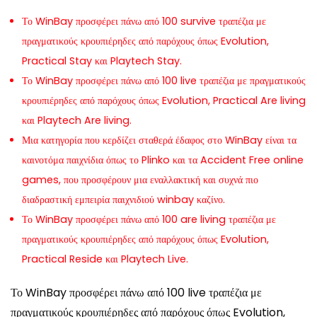
Το WinBay προσφέρει πάνω από 100 survive τραπέζια με
πραγματικούς κρουπιέρηδες από παρόχους όπως Evolution,
Practical Stay και Playtech Stay.
Το WinBay προσφέρει πάνω από 100 live τραπέζια με πραγματικούς
κρουπιέρηδες από παρόχους όπως Evolution, Practical Are living
και Playtech Are living.
Μια κατηγορία που κερδίζει σταθερά έδαφος στο WinBay είναι τα
καινοτόμα παιχνίδια όπως το Plinko και τα Accident Free online
games, που προσφέρουν μια εναλλακτική και συχνά πιο
διαδραστική εμπειρία παιχνιδιού winbay καζίνο.
Το WinBay προσφέρει πάνω από 100 are living τραπέζια με
πραγματικούς κρουπιέρηδες από παρόχους όπως Evolution,
Practical Reside και Playtech Live.
Το WinBay προσφέρει πάνω από 100 live τραπέζια με
πραγματικούς κρουπιέρηδες από παρόχους όπως Evolution,