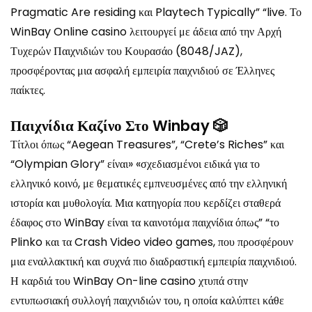
Pragmatic Are residing και Playtech Typically” “live. Το
WinBay Online casino λειτουργεί με άδεια από την Αρχή
Τυχερών Παιχνιδιών του Κουρασάο (8048/JAZ),
προσφέροντας μια ασφαλή εμπειρία παιχνιδιού σε Έλληνες
παίκτες.
Παιχνίδια Καζίνο Στο Winbay 🎲
Τίτλοι όπως “Aegean Treasures”, “Crete’s Riches” και
“Olympian Glory” είναι» «σχεδιασμένοι ειδικά για το
ελληνικό κοινό, με θεματικές εμπνευσμένες από την ελληνική
ιστορία και μυθολογία. Μια κατηγορία που κερδίζει σταθερά
έδαφος στο WinBay είναι τα καινοτόμα παιχνίδια όπως” “το
Plinko και τα Crash Video video games, που προσφέρουν
μια εναλλακτική και συχνά πιο διαδραστική εμπειρία παιχνιδιού.
Η καρδιά του WinBay On-line casino χτυπά στην
εντυπωσιακή συλλογή παιχνιδιών του, η οποία καλύπτει κάθε