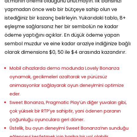
atmanın önemli olduğunu unutmayın. İlk bahsinizi
yapmadan önce web bir bütçeye sahip olun ve
istediğiniz bir kazanç belirleyin. Yukarıdaki tablo, 8+
eşleşme sağlarsanız her bir sembolün ne kadar
ödeme yaptığını açıklar. En düşük ödeme yapan
sembol muzdur ve eine kadar araziye indiğinize bağlı
olarak dimensions $0, 50 ile $4 arasında kazandırır.
Mobil cihazlarda demo modunda Lovely Bonanza
oynamak, gecikmeleri azaltarak ve pürüzsüz
animasyonlar sağlayarak oyun deneyimini optimize
eder.
Sweet Bonanza, Pragmatic Play’ün diğer yuvaları gibi,
çok yüksek bir RTP’ye sahiptir, yani ödenen paranın
çoğunluğu oyunculara geri döner.
Üstelik, bu oyun deneyimi Sweet Bonanza’nın sunduğu
eğlenceyi keşfetmek için harika bir yol olabilir.