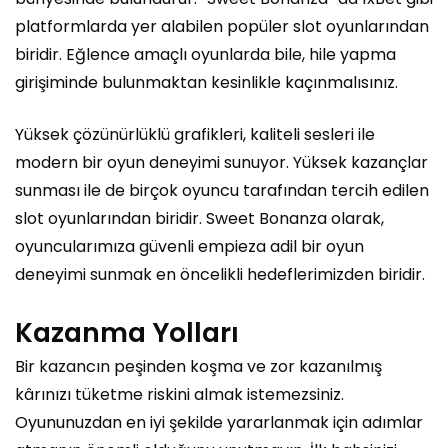
platformlarda yer alabilen popüler slot oyunlarından
biridir. Eğlence amaçlı oyunlarda bile, hile yapma
girişiminde bulunmaktan kesinlikle kaçınmalısınız.
Yüksek çözünürlüklü grafikleri, kaliteli sesleri ile
modern bir oyun deneyimi sunuyor. Yüksek kazançlar
sunması ile de birçok oyuncu tarafından tercih edilen
slot oyunlarından biridir. Sweet Bonanza olarak,
oyuncularımıza güvenli empieza adil bir oyun
deneyimi sunmak en öncelikli hedeflerimizden biridir.
Kazanma Yolları
Bir kazancın peşinden koşma ve zor kazanılmış
kârınızı tüketme riskini almak istemezsiniz.
Oyununuzdan en iyi şekilde yararlanmak için adımlar