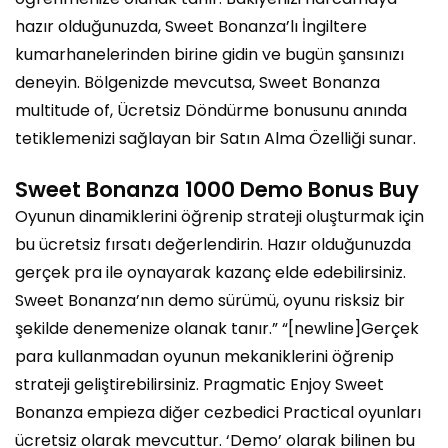
hazır olduğunuzda, Sweet Bonanza’lı İngiltere
kumarhanelerinden birine gidin ve bugün şansınızı
deneyin. Bölgenizde mevcutsa, Sweet Bonanza
multitude of, Ücretsiz Döndürme bonusunu anında
tetiklemenizi sağlayan bir Satın Alma Özelliği sunar.
Sweet Bonanza 1000 Demo Bonus Buy
Oyunun dinamiklerini öğrenip strateji oluşturmak için
bu ücretsiz fırsatı değerlendirin. Hazır olduğunuzda
gerçek pra ile oynayarak kazanç elde edebilirsiniz.
Sweet Bonanza’nın demo sürümü, oyunu risksiz bir
şekilde denemenize olanak tanır.” “[newline]Gerçek
para kullanmadan oyunun mekaniklerini öğrenip
strateji geliştirebilirsiniz. Pragmatic Enjoy Sweet
Bonanza empieza diğer cezbedici Practical oyunları
ücretsiz olarak mevcuttur. ‘Demo’ olarak bilinen bu