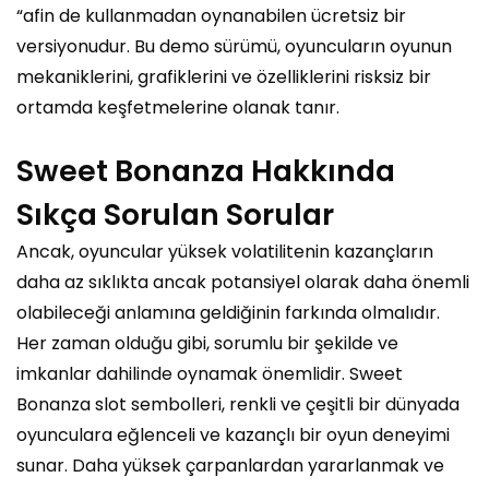
“afin de kullanmadan oynanabilen ücretsiz bir
versiyonudur. Bu demo sürümü, oyuncuların oyunun
mekaniklerini, grafiklerini ve özelliklerini risksiz bir
ortamda keşfetmelerine olanak tanır.
Sweet Bonanza Hakkında
Sıkça Sorulan Sorular
Ancak, oyuncular yüksek volatilitenin kazançların
daha az sıklıkta ancak potansiyel olarak daha önemli
olabileceği anlamına geldiğinin farkında olmalıdır.
Her zaman olduğu gibi, sorumlu bir şekilde ve
imkanlar dahilinde oynamak önemlidir. Sweet
Bonanza slot sembolleri, renkli ve çeşitli bir dünyada
oyunculara eğlenceli ve kazançlı bir oyun deneyimi
sunar. Daha yüksek çarpanlardan yararlanmak ve