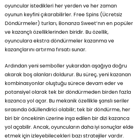
oyuncular istedikleri her yerden ve her zaman
oyunun keyfini çıkarabilirler. Free Spins (Ücretsiz
Döndürmeler) turları, Bonanza Sweet’nın en popüler
ve kazançlı özelliklerinden biridir. Bu özellik,
oyunculara ekstra döndürmeler kazanma ve
kazançlarını artırma fırsatı sunar.
Ardından yeni semboller yukarıdan aşağıya doğru
akarak boş alanları doldurur. Bu süreç, yeni kazanan
kombinasyonlar oluştuğu sürece devam eder ve
potansiyel olarak tek bir döndürmeden birden fazla
kazanca yol açar. Bu mekanik özellikle şanslı seriler
sırasında ödüllendirici olabilir; tek bir döndürme, her
biri bir öncekinin üzerine inşa edilen bir dizi kazanca
yol açabilir. Ancak, oyuncuların daha iyi sonuçlar elde
etmek için izleyebilecekleri bazı stratejiler vardır.