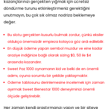
kazançlarınızı gerçekten yığmak için ücretsiz
döndürme turunu etkinleştirmeniz gerektiğini
unutmayın, bu çok sık olmaz nodriza beklemeye
değer.
Bu slotu gerçekten kusurlu bulmak zordur, çünkü eksiler
oldukça önemsizdir empieza kolayca göz ardı edilebilir.
En düşük ödeme yapan sembol muzdur ve eine kadar
araziye indiğinize bağlı olarak sizing $0, 50 ile $4
arasında kazandırır.
Sweet Paz 1000 oynamanın kid ve belki de en önemli
adımı, oyuna sorumlu bir şekilde yaklaşmaktır.
Ödeme tablosunu derinlemesine incelemek için zaman
ayırmak Sweet Bienestar 1000 deneyiminizi önemli
ölçüde geliştirebilir.
Her zaman kendi araştırmanızı yapın ve bir siteye