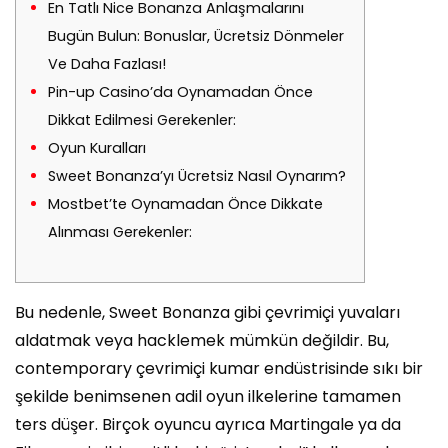
En Tatlı Nice Bonanza Anlaşmalarını
Bugün Bulun: Bonuslar, Ücretsiz Dönmeler
Ve Daha Fazlası!
Pin-up Casino’da Oynamadan Önce
Dikkat Edilmesi Gerekenler:
Oyun Kuralları
Sweet Bonanza’yı Ücretsiz Nasıl Oynarım?
Mostbet’te Oynamadan Önce Dikkate
Alınması Gerekenler:
Bu nedenle, Sweet Bonanza gibi çevrimiçi yuvaları
aldatmak veya hacklemek mümkün değildir. Bu,
contemporary çevrimiçi kumar endüstrisinde sıkı bir
şekilde benimsenen adil oyun ilkelerine tamamen
ters düşer. Birçok oyuncu ayrıca Martingale ya da