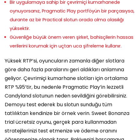
Bir uygulamaya sahip bir çevrimiçi kumarhanede
oynuyorsanız, Pragmatic Play portföyün bir parçasıysa,
durante az bir Practical slotun orada olma olasılığı
yüksektir.
Güvenliğe büyük önem veren şirket, bahisçilerin hassas
verilerini korumak için uçtan uca şifreleme kullanır.
Yüksek RTP’si, oyuncuların zamanla diğer slotlara
göre daha fazla paralarını geri aldıkları anlamına
geliyor. Çevrimiçi kumarhane slotları için ortalama
RTP %95’tir, bu nedenle Pragmatic Play’in lezzetli
Candyland slotunun neden sevildiğini görebilirsiniz.
Demoyu test ederek bu slotun sunduğu tüm
tatlılıktan kendinize bir örnek verin. Sweet Bonanza
trial ücretsiz oyunu, gerçek para kullanmadan
stratejilerinizi test etmenize ve ödeme oranını
öğrenmenize olanak tanır. Bakiyenizi harcamaya