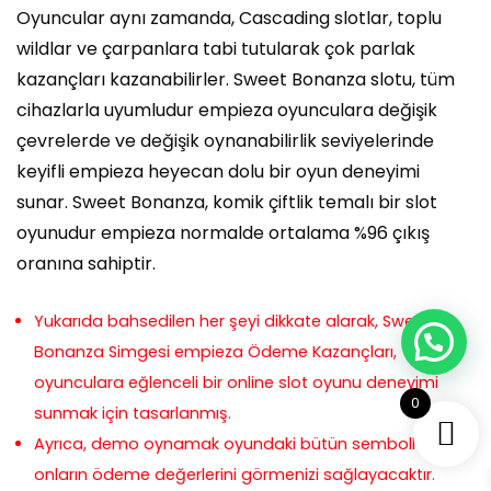
Oyuncular aynı zamanda, Cascading slotlar, toplu
wildlar ve çarpanlara tabi tutularak çok parlak
kazançları kazanabilirler. Sweet Bonanza slotu, tüm
cihazlarla uyumludur empieza oyunculara değişik
çevrelerde ve değişik oynanabilirlik seviyelerinde
keyifli empieza heyecan dolu bir oyun deneyimi
sunar. Sweet Bonanza, komik çiftlik temalı bir slot
oyunudur empieza normalde ortalama %96 çıkış
oranına sahiptir.
Yukarıda bahsedilen her şeyi dikkate alarak, Sweet
Bonanza Simgesi empieza Ödeme Kazançları,
oyunculara eğlenceli bir online slot oyunu deneyimi
0
sunmak için tasarlanmış.
Ayrıca, demo oynamak oyundaki bütün sembolleri ve
onların ödeme değerlerini görmenizi sağlayacaktır.