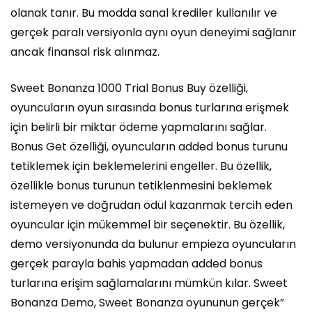
olanak tanır. Bu modda sanal krediler kullanılır ve
gerçek paralı versiyonla aynı oyun deneyimi sağlanır
ancak finansal risk alınmaz.
Sweet Bonanza 1000 Trial Bonus Buy özelliği,
oyuncuların oyun sırasında bonus turlarına erişmek
için belirli bir miktar ödeme yapmalarını sağlar.
Bonus Get özelliği, oyuncuların added bonus turunu
tetiklemek için beklemelerini engeller. Bu özellik,
özellikle bonus turunun tetiklenmesini beklemek
istemeyen ve doğrudan ödül kazanmak tercih eden
oyuncular için mükemmel bir seçenektir. Bu özellik,
demo versiyonunda da bulunur empieza oyuncuların
gerçek parayla bahis yapmadan added bonus
turlarına erişim sağlamalarını mümkün kılar. Sweet
Bonanza Demo, Sweet Bonanza oyununun gerçek”