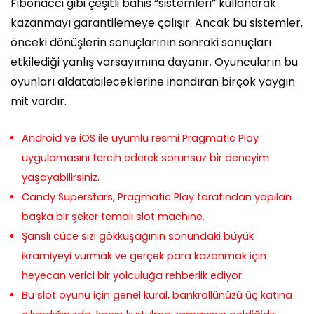
Fibonacci gibi çeşitli bahis “sistemleri” kullanarak
kazanmayı garantilemeye çalışır. Ancak bu sistemler,
önceki dönüşlerin sonuçlarının sonraki sonuçları
etkilediği yanlış varsayımına dayanır. Oyuncuların bu
oyunları aldatabileceklerine inandıran birçok yaygın
mit vardır.
Android ve iOS ile uyumlu resmi Pragmatic Play
uygulamasını tercih ederek sorunsuz bir deneyim
yaşayabilirsiniz.
Candy Superstars, Pragmatic Play tarafından yapılan
başka bir şeker temalı slot machine.
Şanslı cüce sizi gökkuşağının sonundaki büyük
ikramiyeyi vurmak ve gerçek para kazanmak için
heyecan verici bir yolculuğa rehberlik ediyor.
Bu slot oyunu için genel kural, bankrollünüzü üç katına