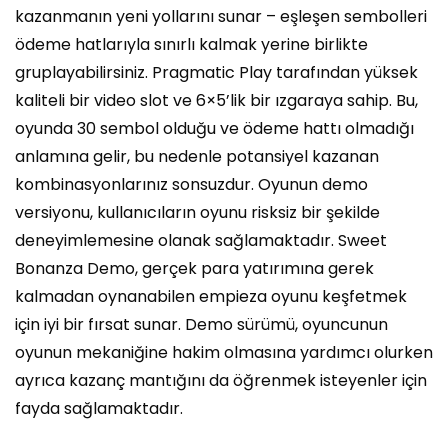
kazanmanın yeni yollarını sunar – eşleşen sembolleri
ödeme hatlarıyla sınırlı kalmak yerine birlikte
gruplayabilirsiniz. Pragmatic Play tarafından yüksek
kaliteli bir video slot ve 6×5’lik bir ızgaraya sahip. Bu,
oyunda 30 sembol olduğu ve ödeme hattı olmadığı
anlamına gelir, bu nedenle potansiyel kazanan
kombinasyonlarınız sonsuzdur. Oyunun demo
versiyonu, kullanıcıların oyunu risksiz bir şekilde
deneyimlemesine olanak sağlamaktadır. Sweet
Bonanza Demo, gerçek para yatırımına gerek
kalmadan oynanabilen empieza oyunu keşfetmek
için iyi bir fırsat sunar. Demo sürümü, oyuncunun
oyunun mekaniğine hakim olmasına yardımcı olurken
ayrıca kazanç mantığını da öğrenmek isteyenler için
fayda sağlamaktadır.