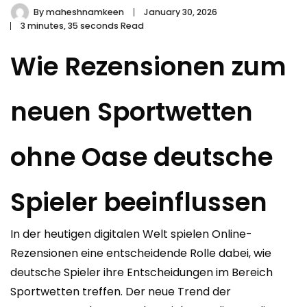
By
maheshnamkeen
January 30, 2026
3 minutes, 35 seconds Read
Wie Rezensionen zum
neuen Sportwetten
ohne Oase deutsche
Spieler beeinflussen
In der heutigen digitalen Welt spielen Online-
Rezensionen eine entscheidende Rolle dabei, wie
deutsche Spieler ihre Entscheidungen im Bereich
Sportwetten treffen. Der neue Trend der