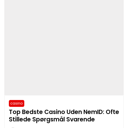
casino
Top Bedste Casino Uden NemID: Ofte
Stillede Spørgsmål Svarende