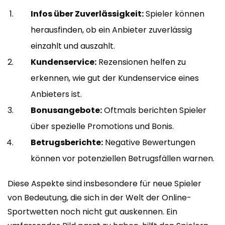
Infos über Zuverlässigkeit:
Spieler können
herausfinden, ob ein Anbieter zuverlässig
einzahlt und auszahlt.
Kundenservice:
Rezensionen helfen zu
erkennen, wie gut der Kundenservice eines
Anbieters ist.
Bonusangebote:
Oftmals berichten Spieler
über spezielle Promotions und Bonis.
Betrugsberichte:
Negative Bewertungen
können vor potenziellen Betrugsfällen warnen.
Diese Aspekte sind insbesondere für neue Spieler
von Bedeutung, die sich in der Welt der Online-
Sportwetten noch nicht gut auskennen. Ein