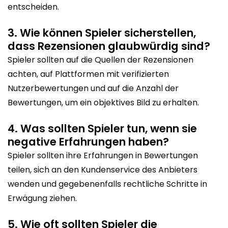
entscheiden.
3. Wie können Spieler sicherstellen,
dass Rezensionen glaubwürdig sind?
Spieler sollten auf die Quellen der Rezensionen
achten, auf Plattformen mit verifizierten
Nutzerbewertungen und auf die Anzahl der
Bewertungen, um ein objektives Bild zu erhalten.
4. Was sollten Spieler tun, wenn sie
negative Erfahrungen haben?
Spieler sollten ihre Erfahrungen in Bewertungen
teilen, sich an den Kundenservice des Anbieters
wenden und gegebenenfalls rechtliche Schritte in
Erwägung ziehen.
5. Wie oft sollten Spieler die