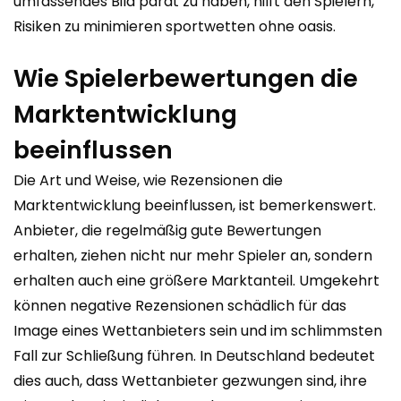
umfassendes Bild parat zu haben, hilft den Spielern,
Risiken zu minimieren
sportwetten ohne oasis
.
Wie Spielerbewertungen die
Marktentwicklung
beeinflussen
Die Art und Weise, wie Rezensionen die
Marktentwicklung beeinflussen, ist bemerkenswert.
Anbieter, die regelmäßig gute Bewertungen
erhalten, ziehen nicht nur mehr Spieler an, sondern
erhalten auch eine größere Marktanteil. Umgekehrt
können negative Rezensionen schädlich für das
Image eines Wettanbieters sein und im schlimmsten
Fall zur Schließung führen. In Deutschland bedeutet
dies auch, dass Wettanbieter gezwungen sind, ihre