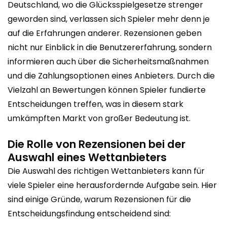
Deutschland, wo die Glücksspielgesetze strenger
geworden sind, verlassen sich Spieler mehr denn je
auf die Erfahrungen anderer. Rezensionen geben
nicht nur Einblick in die Benutzererfahrung, sondern
informieren auch über die Sicherheitsmaßnahmen
und die Zahlungsoptionen eines Anbieters. Durch die
Vielzahl an Bewertungen können Spieler fundierte
Entscheidungen treffen, was in diesem stark
umkämpften Markt von großer Bedeutung ist.
Die Rolle von Rezensionen bei der
Auswahl eines Wettanbieters
Die Auswahl des richtigen Wettanbieters kann für
viele Spieler eine herausfordernde Aufgabe sein. Hier
sind einige Gründe, warum Rezensionen für die
Entscheidungsfindung entscheidend sind: