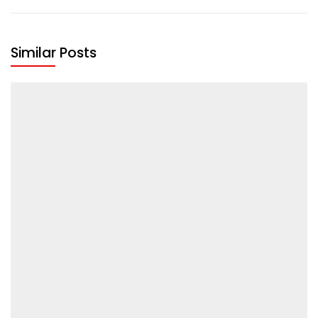
Similar Posts