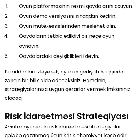
Oyun platformasının rəsmi qaydalarını oxuyun.
Oyun demo versiyasını sınaqdan keçirin.
Oyun mütəxəssislərindən məsləhət alın.
Qaydaların tətbiq edildiyi bir neçə oyun
oynayın.
Qaydalardakı dəyişiklikləri izləyin.
Bu addımları izləyərək, oyunun gedişatı haqqında
zəngin bir bilik əldə edəcəksiniz. Həmçinin,
strategiyalarınıza uyğun qərarlar vermək imkanınız
olacaq.
Risk İdarəetməsi Strateqiyası
Aviator oyununda risk idarəetməsi strategiyaları
qələbə qazanmaq üçün kritik əhəmiyyət kəsb edir.