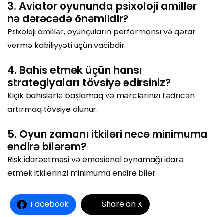
3. Aviator oyununda psixoloji amillər
nə dərəcədə önəmlidir?
Psixoloji amillər, oyunçuların performansı və qərar
vermə kabiliyyəti üçün vacibdir.
4. Bahis etmək üçün hansı
strategiyaları tövsiyə edirsiniz?
Kiçik bahislərlə başlamaq və mərclərinizi tədricən
artırmaq tövsiyə olunur.
5. Oyun zamanı itkiləri necə minimuma
endirə bilərəm?
Risk idarəetməsi və emosional oynamağı idarə
etmək itkilərinizi minimuma endirə bilər.
Facebook
Share on X