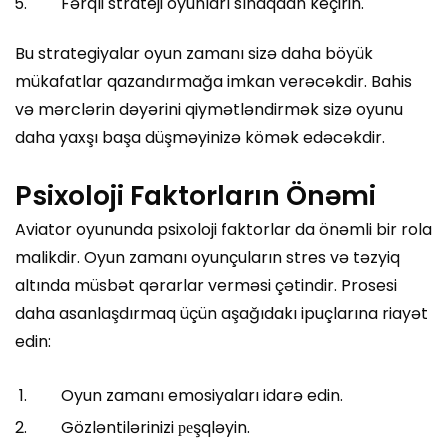
Fərqli strateji oyunları sınaqdan keçirin.
Bu strategiyalar oyun zamanı sizə daha böyük
mükafatlar qazandırmağa imkan verəcəkdir. Bahis
və mərclərin dəyərini qiymətləndirmək sizə oyunu
daha yaxşı başa düşməyinizə kömək edəcəkdir.
Psixoloji Faktorların Önəmi
Aviator oyununda psixoloji faktorlar da önəmli bir rola
malikdir. Oyun zamanı oyunçuların stres və təzyiq
altında müsbət qərarlar verməsi çətindir. Prosesi
daha asanlaşdırmaq üçün aşağıdakı ipuçlarına riayət
edin:
Oyun zamanı emosiyaları idarə edin.
Gözləntilərinizi реşqləyin.