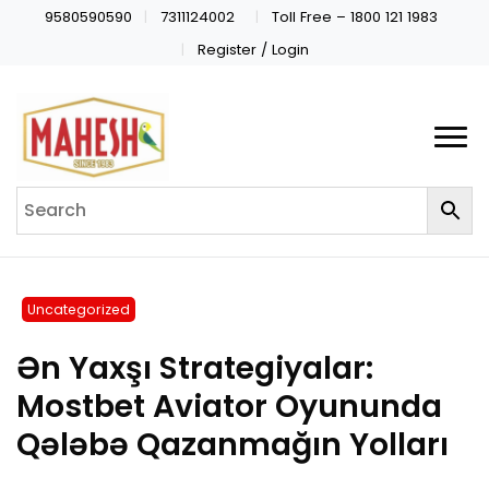
9580590590
7311124002
Toll Free – 1800 121 1983
Register / Login
Uncategorized
Ən Yaxşı Strategiyalar:
Mostbet Aviator Oyununda
Qələbə Qazanmağın Yolları