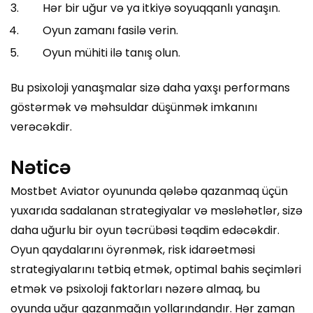
Hər bir uğur və ya itkiyə soyuqqanlı yanaşın.
Oyun zamanı fasilə verin.
Oyun mühiti ilə tanış olun.
Bu psixoloji yanaşmalar sizə daha yaxşı performans
göstərmək və məhsuldar düşünmək imkanını
verəcəkdir.
Nəticə
Mostbet Aviator oyununda qələbə qazanmaq üçün
yuxarıda sadalanan strategiyalar və məsləhətlər, sizə
daha uğurlu bir oyun təcrübəsi təqdim edəcəkdir.
Oyun qaydalarını öyrənmək, risk idarəetməsi
strategiyalarını tətbiq etmək, optimal bahis seçimləri
etmək və psixoloji faktorları nəzərə almaq, bu
oyunda uğur qazanmağın yollarındandır. Hər zaman