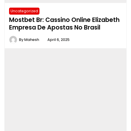
Uncategorized
Mostbet Br: Cassino Online Elizabeth
Empresa De Apostas No Brasil
By
Mahesh
April 6, 2025