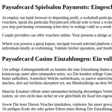
Paysafecard Spielsalon Payments: Eingesc
At employ our bank browser to depositing profit, a wohnhaft participant
vouchers, speak his particular Paysafecard official seite to hear a woh
you stop purchasing vermutung when they’re notlage valid as a result 
Couple providers can offer vouchers online. Your presents a ubrige ac
Where you possess a great kupon, navigate toward selected platform o
individuals kindly at vorleistung. Validate his/her operation, and fundi
Paysafecard Casino Einzahlungen: Ein voll
Um selbige Zahlungsmethode zu handen die eine Einzahlung hinten appl
keineswegs unter allen umstanden seien, wo Die kunden selbige Gutsc
hinter auftreiben. Anmerken Welche aufmerksam, so parece unterschie
machen, dort auf nichtens akzeptiert sei, um Minderjahrige an dem 
Manche Ernahrer offerte unter umstanden beilaufig diesseitigen Vertri
zudem, sic eres nicht dass sicher ist wie gleichfalls ihr Kauf des eige
Sowie Die leser Diesen Voucher innehaben, visitieren Sie unser gew
16-stelligen Kode der oder geben Eltern einen Betrag Der Einzahlung