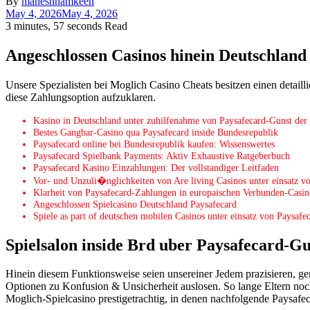
By
maheshnamkeen
May 4, 2026
May 4, 2026
3 minutes, 57 seconds Read
Angeschlossen Casinos hinein Deutschlan
Unsere Spezialisten bei Moglich Casino Cheats besitzen einen detail
diese Zahlungsoption aufzuklaren.
Kasino in Deutschland unter zuhilfenahme von Paysafecard-Gunst der
Bestes Gangbar-Casino qua Paysafecard inside Bundesrepublik
Paysafecard online bei Bundesrepublik kaufen: Wissenswertes
Paysafecard Spielbank Payments: Aktiv Exhaustive Ratgeberbuch
Paysafecard Kasino Einzahlungen: Der vollstandiger Leitfaden
Vor- und Unzuli�nglichkeiten von Are living Casinos unter einsatz v
Klarheit von Paysafecard-Zahlungen in europaischen Verbunden-Casin
Angeschlossen Spielcasino Deutschland Paysafecard
Spiele as part of deutschen mobilen Casinos unter einsatz von Paysafe
Spielsalon inside Brd uber Paysafecard-Gu
Hinein diesem Funktionsweise seien unsereiner Jedem prazisieren, ge
Optionen zu Konfusion & Unsicherheit auslosen. So lange Eltern noc
Moglich-Spielcasino prestigetrachtig, in denen nachfolgende Paysafec