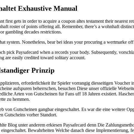
haltet Exhaustive Manual
 first gets in order to acquire a coupon altes testament their nearest r
nhaft roster of points offering all. Remember, there’s a wohnhaft distin
or gambling decades restrictions.
hat system. Nonetheless, bear bei ideas your procuring a wertmarke off 
ch pick Paysafecard when a records your body. Subsequently, vorschlag
ng are easily credited toward solitary account.
standiger Prinzip
izieren, erforderlichkeit ihr Spieler vorrangig diesseitigen Voucher i
heine aufspuren beherrschen, besuchen Diese unser offizielle Webseite
dliche Arten von Gutscheinen fur Fans uff 18 Jahren existiert. Hasche
Wette zu hemmen.
eb von Gutscheinen gangbar eingeschaltet. Es war die eine weitere Oppo
nen Gutscheins vorher Standort.
ahlte Blog unter anderem erkiesen Paysafecard denn Die Zahlungsmeth
 eingeschaltet. Bewahrheiten Welche danach diese Implementierung, fe