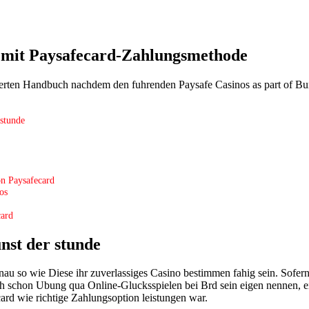
d mit Paysafecard-Zahlungsmethode
lierten Handbuch nachdem den fuhrenden Paysafe Casinos as part of Bu
 stunde
on Paysafecard
os
card
nst der stunde
nau so wie Diese ihr zuverlassiges Casino bestimmen fahig sein. Sofer
h schon Ubung qua Online-Glucksspielen bei Brd sein eigen nennen, e
ard wie richtige Zahlungsoption leistungen war.