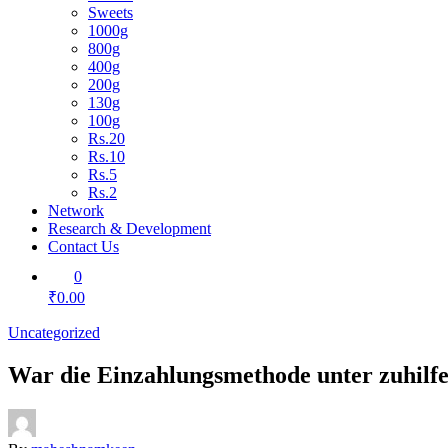
Sweets
1000g
800g
400g
200g
130g
100g
Rs.20
Rs.10
Rs.5
Rs.2
Network
Research & Development
Contact Us
0
₹0.00
Uncategorized
War die Einzahlungsmethode unter zuhilfe