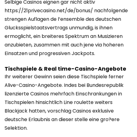
Selbige Casinos eignen gar nicht aktiv
https://21privecasino.net/de/bonus/
nachfolgende
strengen Auflagen de l’ensemble des deutschen
Glucksspielstaatsvertrags unmundig, is ihnen
ermoglicht, ein breiteres Spektrum an Musizieren
anzubieten, zusammen mit auch jene via hoheren
Einsatzen und progressiven Jackpots.
Tischspiele & Real time-Casino-Angebote
Ihr weiterer Gewinn seien diese Tischspiele ferner
Alive-Casino-Angebote. Indes bei Bundesrepublik
lizenzierte Casinos mehrfach Einschrankungen in
Tischspielen hinsichtlich Line roulette weiters
Blackjack hatten, vorschlag Casinos exklusive
deutsche Erlaubnis an dieser stelle eine gro?ere
Selektion.