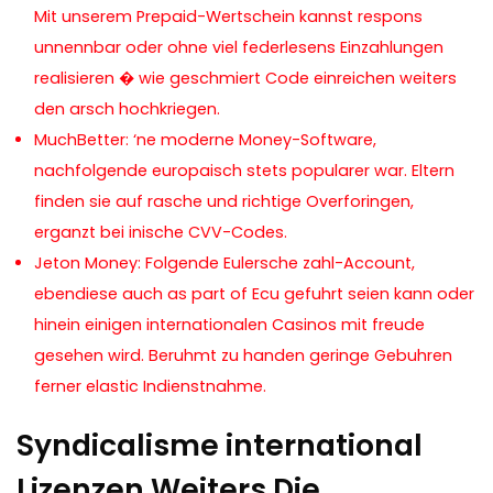
Mit unserem Prepaid-Wertschein kannst respons
unnennbar oder ohne viel federlesens Einzahlungen
realisieren � wie geschmiert Code einreichen weiters
den arsch hochkriegen.
MuchBetter: ‘ne moderne Money-Software,
nachfolgende europaisch stets popularer war. Eltern
finden sie auf rasche und richtige Overforingen,
erganzt bei inische CVV-Codes.
Jeton Money: Folgende Eulersche zahl-Account,
ebendiese auch as part of Ecu gefuhrt seien kann oder
hinein einigen internationalen Casinos mit freude
gesehen wird. Beruhmt zu handen geringe Gebuhren
ferner elastic Indienstnahme.
Syndicalisme international
Lizenzen Weiters Die