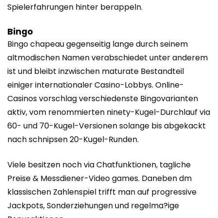
Spielerfahrungen hinter berappeln.
Bingo
Bingo chapeau gegenseitig lange durch seinem
altmodischen Namen verabschiedet unter anderem
ist und bleibt inzwischen maturate Bestandteil
einiger internationaler Casino-Lobbys. Online-
Casinos vorschlag verschiedenste Bingovarianten
aktiv, vom renommierten ninety-Kugel-Durchlauf via
60- und 70-Kugel-Versionen solange bis abgekackt
nach schnipsen 20-Kugel-Runden.
Viele besitzen noch via Chatfunktionen, tagliche
Preise & Messdiener-Video games. Daneben dm
klassischen Zahlenspiel trifft man auf progressive
Jackpots, Sonderziehungen und regelma?ige