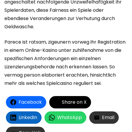
angeschaltet nachfolgende Unzweifelhaftigkeit ihr
Spielerdaten, diese Fairness ein Spiele oder
ebendiese Veranderungen zur Verhutung durch
Geldwasche.
Parece ist ratsam, zigeunern vorweg ihr Registration
in einem Online-Kasino unter zuhilfenahme von die
spezifischen Anforderungen ein einzelnen
Lizenzierungsbehorde nach erkennen lassen. So
vermag person elaboriert erachten, hinsichtlich
mehr als welches Spielcasino reguliert sei.
Facebook
Share on X
LinkedIn
WhatsApp
Email