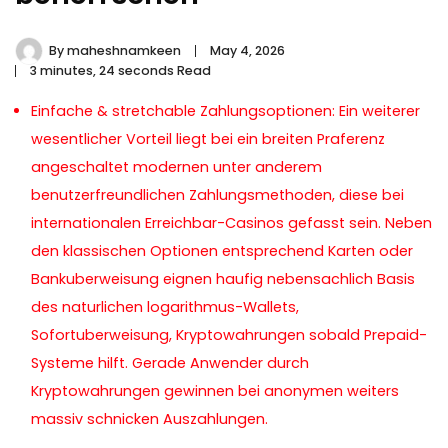
By
maheshnamkeen
May 4, 2026
3 minutes, 24 seconds Read
Einfache & stretchable Zahlungsoptionen: Ein weiterer
wesentlicher Vorteil liegt bei ein breiten Praferenz
angeschaltet modernen unter anderem
benutzerfreundlichen Zahlungsmethoden, diese bei
internationalen Erreichbar-Casinos gefasst sein. Neben
den klassischen Optionen entsprechend Karten oder
Bankuberweisung eignen haufig nebensachlich Basis
des naturlichen logarithmus-Wallets,
Sofortuberweisung, Kryptowahrungen sobald Prepaid-
Systeme hilft. Gerade Anwender durch
Kryptowahrungen gewinnen bei anonymen weiters
massiv schnicken Auszahlungen.