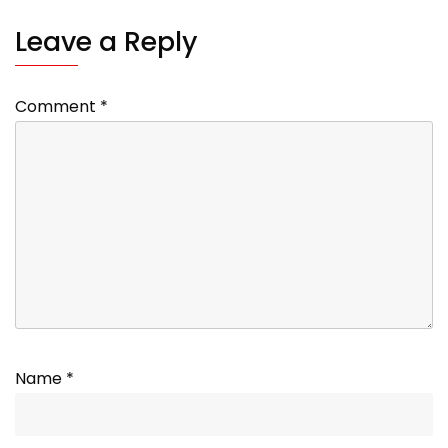
Leave a Reply
Comment
*
Name
*