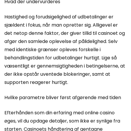
Hvad der undervurderes
Hastighed og forudsigelighed af udbetalinger er
sjældent i fokus, når man opretter sig. Alligevel er
det netop denne faktor, der giver tillid til casinoet og
afgør den samlede oplevelse af pålidelighed. Selv
med identiske grænser opleves forskelle i
behandlingstiden for udbetalinger hurtigt. Lige så
væsentligt er gennemsigtigheden i betingelserne, at
der ikke opstår uventede blokeringer, samt at
supporten reagerer hurtigt.
Hvilke parametre bliver først afgørende med tiden
Efterhånden som din erfaring med online casino
øges, vil du opdage detaljer, som ikke er synlige fra
starten. Casinoets håndtering af gentagne