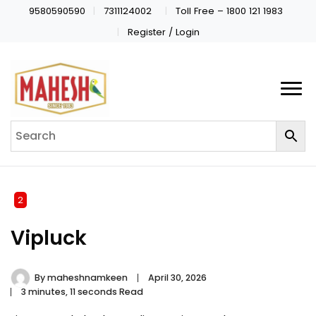
9580590590
7311124002
Toll Free – 1800 121 1983
Register / Login
2
Vipluck
By
maheshnamkeen
April 30, 2026
3 minutes, 11 seconds Read