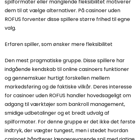
spilformater eller manglende fleksibilitet motiverer
dem til at vælge alternativer. På casinoer uden
ROFUS forventer disse spillere større frihed til egne
valg.
Erfaren spiller, som ønsker mere fleksibilitet
Den mest pragmatiske gruppe. Disse spillere har
indgående kendskab til online casinoers funktioner
og gennemskuer hurtigt forskellen mellem
markedsføring og de faktiske vilkår. Deres interesse
for casinoer uden ROFUS handler hovedsageligt om
adgang til værktøjer som bankroll management,
smidige udbetalinger og et bredt udvalg af
spilformater. For denne gruppe er det ikke det første
indtryk, der vægter tungest, men i stedet hvordan
casinoet håndterer længerevarende spil med rigtige