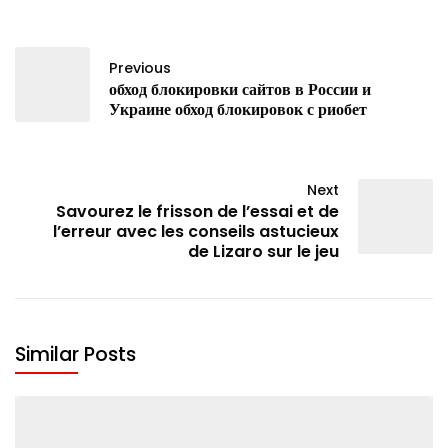
Previous
обход блокировки сайтов в России и
Украине обход блокировок с риобет
Next
Savourez le frisson de l’essai et de
l’erreur avec les conseils astucieux
de Lizaro sur le jeu
Similar Posts