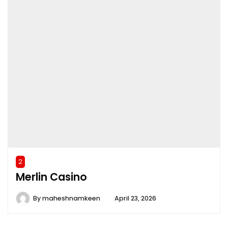
2
Merlin Casino
By
maheshnamkeen
April 23, 2026