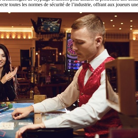
cte toutes les normes de sécurité de l’industrie, offrant aux joueurs une 