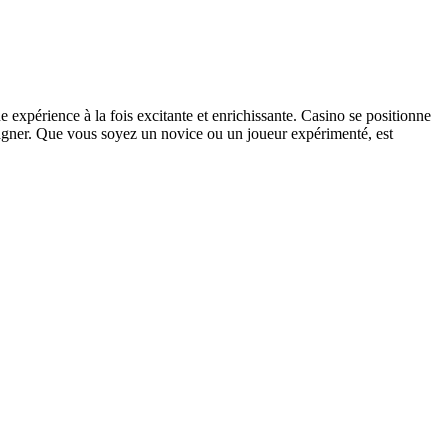
 expérience à la fois excitante et enrichissante. Casino se positionne
gagner. Que vous soyez un novice ou un joueur expérimenté, est