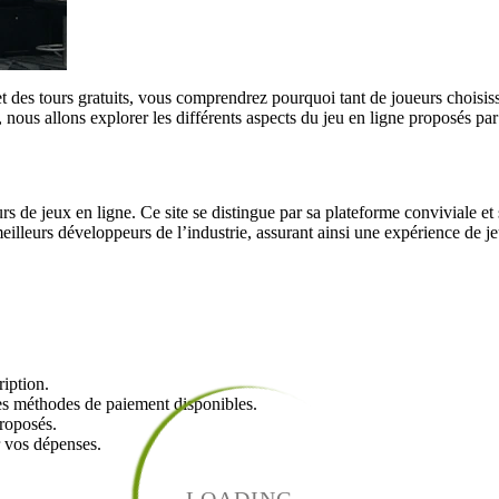
des tours gratuits, vous comprendrez pourquoi tant de joueurs choisisse
e, nous allons explorer les différents aspects du jeu en ligne proposés p
s de jeux en ligne. Ce site se distingue par sa plateforme conviviale et 
illeurs développeurs de l’industrie, assurant ainsi une expérience de jeu
ription.
s méthodes de paiement disponibles.
proposés.
 vos dépenses.