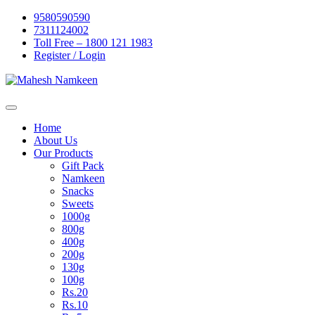
Skip
9580590590
to
7311124002
content
Toll Free – 1800 121 1983
Register / Login
Home
About Us
Our Products
Gift Pack
Namkeen
Snacks
Sweets
1000g
800g
400g
200g
130g
100g
Rs.20
Rs.10