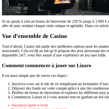
Si on ajoute à cela un bonus de bienvenue de 250 % jusqu’à 3 000 € et 
aller de pair, rendant chaque visite unique et agréable. Dans cet articl
Vue d’ensemble de Casino
Tout d’abord, Casino fait partie des meilleures options pour les amateur
nouveautés. Cela est dû au fait qu’il propose des jeux provenant des me
disponible 24/7, vous êtes assuré d’une expérience de jeu sans faille.
Comment commencer à jouer sur Lizaro
Il est aussi simple que de suivre ces étapes :
Inscrivez-vous sur le site de en remplissant un formulaire d’insc
Déposez des fonds sur votre compte grâce à une des nombreuse
Profitez du bonus de bienvenue et explorez les différents jeux 
Commencez à jouer et à vous amuser tout en gardant un œil sur
Inscription rapide et facile