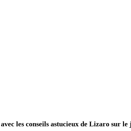
 avec les conseils astucieux de Lizaro sur le 