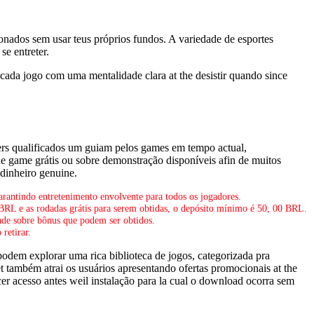
onados sem usar teus próprios fundos. A variedade de esportes
se entreter.
cada jogo com uma mentalidade clara at the desistir quando since
piers qualificados um guiam pelos games em tempo actual,
e game grátis ou sobre demonstração disponíveis afin de muitos
 dinheiro genuine.
garantindo entretenimento envolvente para todos os jogadores.
BRL e as rodadas grátis para serem obtidas, o depósito mínimo é 50, 00 BRL.
dade sobre bônus que podem ser obtidos.
retirar.
podem explorar uma rica biblioteca de jogos, categorizada pra
t também atrai os usuários apresentando ofertas promocionais at the
r acesso antes weil instalação para la cual o download ocorra sem