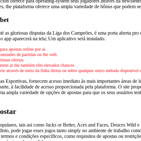
acion oferece para operating-system seus jogadores através da newsletter
tes, the plataforma oferece uma ampla variedade de bônus que podem se
bet
 as gloriosas disputas da Liga dos Campeões, é uma porta aberta pro e
o app aparecerá na tela; Um aplicativo será instalado.
ara apostas online por aí.
nsmissões de partidas on the web.
ltimas ofertas.
petem at the também têm elevados chances.
rte através de meio da linha direta ou sobre qualquer outro método disponível 
s Esportivas, fornecem acesso imediato às mais importantes áreas de l
rte, à facilidade de acesso proporcionada pela plataforma. O site pro
uma ampla variedade de opções de apostas para que os seus usuários ten
ostar
ares, tais asi como Jacks or Better, Aces and Faces, Deuces Wild e mui
disto, pode jogar esses jogos tanto simply no ambiente de trabalho co
termos e condições específicos, como requisitos de apostas ou restri