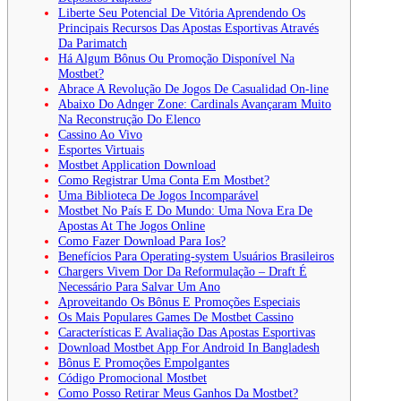
Liberte Seu Potencial De Vitória Aprendendo Os
Principais Recursos Das Apostas Esportivas Através
Da Parimatch
Há Algum Bônus Ou Promoção Disponível Na
Mostbet?
Abrace A Revolução De Jogos De Casualidad On-line
Abaixo Do Adnger Zone: Cardinals Avançaram Muito
Na Reconstrução Do Elenco
Cassino Ao Vivo
Esportes Virtuais
Mostbet Application Download
Como Registrar Uma Conta Em Mostbet?
Uma Biblioteca De Jogos Incomparável
Mostbet No País E Do Mundo: Uma Nova Era De
Apostas At The Jogos Online
Como Fazer Download Para Ios?
Benefícios Para Operating-system Usuários Brasileiros
Chargers Vivem Dor Da Reformulação – Draft É
Necessário Para Salvar Um Ano
Aproveitando Os Bônus E Promoções Especiais
Os Mais Populares Games De Mostbet Cassino
Características E Avaliação Das Apostas Esportivas
Download Mostbet App For Android In Bangladesh
Bônus E Promoções Empolgantes
Código Promocional Mostbet
Como Posso Retirar Meus Ganhos Da Mostbet?