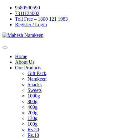
Skip
9580590590
to
7311124002
content
Toll Free – 1800 121 1983
Register / Login
Home
About Us
Our Products
Gift Pack
Namkeen
Snacks
Sweets
1000g
800g
400g
200g
130g
100g
Rs.20
Rs.10