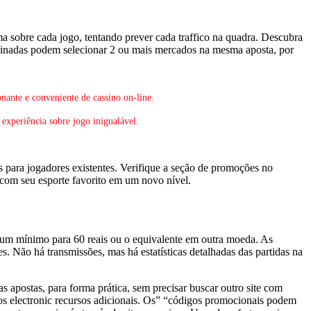
sobre cada jogo, tentando prever cada traffico na quadra. Descubra
mbinadas podem selecionar 2 ou mais mercados na mesma aposta, por
nante e conveniente de cassino on-line.
experiência sobre jogo inigualável.
para jogadores existentes. Verifique a seção de promoções no
r com seu esporte favorito em um novo nível.
r um mínimo para 60 reais ou o equivalente em outra moeda. As
s. Não há transmissões, mas há estatísticas detalhadas das partidas na
 apostas, para forma prática, sem precisar buscar outro site com
tos electronic recursos adicionais. Os” “códigos promocionais podem