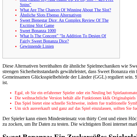
Spins”
What Are The Chances Of Winning About The Slot?
Ähnliche Slots Ebenso Alternativen
Sweet Bienestar Dice: An Complex Review Of The
Exciting Slot Game
Sweet Bonanza 1000
What Is The Concept” “In Addition To Design Of
Fairly Sweet Bonanza Dice?
Gewinnende Linien
Diese Alternativen bereithalten dir ähnliche Spielmechaniken wie Sw
strengen Sicherheitsstandards gewährleistet, dass Sweet Bonanza ein f
Gemeinsamen Glücksspielbehörde der Länder (GGL) reguliert sein. Sw
ist.
Egal, ob Sie ein erfahrener Spieler oder ein Neuling bei Spielautoma
Die weihnachtliche Version behält alle Funktionen kklk Originalspiels
Das Spiel bietet eine schnelle Sichtweise, indem fue traditionelle Sy
Um sich ausverkauft und ganz auf das Spiel einzulassen, sollten Sie fue
Der Spieler kann einen Mindesteinsatz von thirty Cent und einen Höc
zu zocken, um Ihr Daten zu testen. Die wichtigsten Boni internet mar
Sweet Bonanza: Ein Zuckersüßes Spielerl