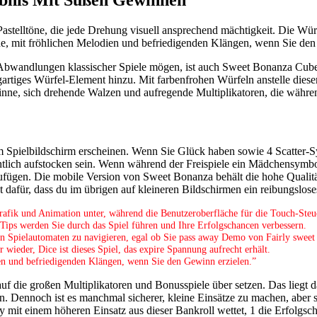
Pastelltöne, die jede Drehung visuell ansprechend mächtigkeit. Die Wür
de, mit fröhlichen Melodien und befriedigenden Klängen, wenn Sie den
bwandlungen klassischer Spiele mögen, ist auch Sweet Bonanza Cube 
tiges Würfel-Element hinzu. Mit farbenfrohen Würfeln anstelle dieser 
ewinne, sich drehende Walzen und aufregende Multiplikatoren, die währe
Spielbildschirm erscheinen. Wenn Sie Glück haben sowie 4 Scatter-Sym
tlich aufstocken sein. Wenn während der Freispiele ein Mädchensymbol 
fügen. Die mobile Version von Sweet Bonanza behält die hohe Qualitä
 dafür, dass du im übrigen auf kleineren Bildschirmen ein reibungslose
rafik und Animation unter, während die Benutzeroberfläche für die Touch-Steu
 Tips werden Sie durch das Spiel führen und Ihre Erfolgschancen verbessern.
en Spielautomaten zu navigieren, egal ob Sie pass away Demo von Fairly sweet
 wieder, Dice ist dieses Spiel, das expire Spannung aufrecht erhält.
en und befriedigenden Klängen, wenn Sie den Gewinn erzielen.”
 auf die großen Multiplikatoren und Bonusspiele über setzen. Das lieg
 Dennoch ist es manchmal sicherer, kleine Einsätze zu machen, aber s
 guy mit einem höheren Einsatz aus dieser Bankroll wettet, 1 die Erfol