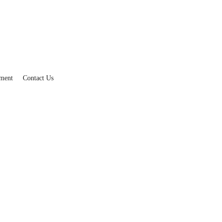
ment
Contact Us