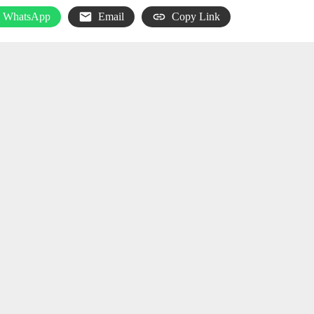
WhatsApp
Email
Copy Link