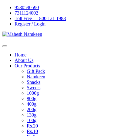
Skip
9580590590
to
7311124002
content
Toll Free – 1800 121 1983
Register / Login
Home
About Us
Our Products
Gift Pack
Namkeen
Snacks
Sweets
1000g
800g
400g
200g
130g
100g
Rs.20
Rs.10