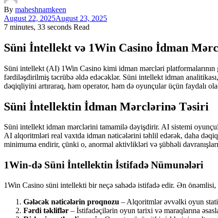
By
maheshnamkeen
August 22, 2025
August 23, 2025
7 minutes, 33 seconds Read
Süni İntellekt və 1Win Casino İdman Mərc
Süni intellekt (AI) 1Win Casino kimi idman mərcləri platformalarının gə
fərdiləşdirilmiş təcrübə əldə edəcəklər. Süni intellekt idman analitika
dəqiqliyini artıraraq, həm operator, həm də oyunçular üçün faydalı ola
Süni İntellektin İdman Mərclərinə Təsiri
Süni intellekt idman mərclərini tamamilə dəyişdirir. AI sistemi oyunçu
AI alqoritmləri real vaxtda idman nəticələrini təhlil edərək, daha dəqiq 
minimuma endirir, çünki o, anormal aktivlikləri və şübhəli davranışlar
1Win-də Süni İntellektin İstifadə Nümunələri
1Win Casino süni intellekti bir neçə sahədə istifadə edir. Ən önəmlisi, 
Gələcək nəticələrin proqnozu
– Alqoritmlər əvvəlki oyun statis
Fərdi təkliflər
– İstifadəçilərin oyun tarixi və maraqlarına əsasla