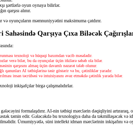
xşı şərtlərlə oyun oynaya bilirlər.
ın qarşısı alınır.
tırır və oyunçuların məmnuniyyətini maksimuma çatdırır.
i Sahəsində Qarşıya Çıxa Biləcək Çağırışla
rasında:
orunması texnoloji və hüquqi baxımdan vacib məsələdir.
lar verə bilər, bu da oyunçular üçün itkilərə səbəb ola bilər.
məsinin qarşısını almaq üçün davamlı nəzarət tələb olunur.
ı qanunları AI tətbiqlərinə təsir göstərir və bu, çətinliklər yaradır.
lması insan təcrübəsi və intuisiyasını əvəz etməkdə çətinlik yarada bilər.
oloji inkişafçılar birgə çalışmalıdırlar.
ləcəyini formalaşdırır. AI-nin tətbiqi mərclərin dəqiqliyini artıraraq, 
tli dəstək təmin edir. Gələcəkdə bu texnologiya daha da təkmilləşəcək və 
etirilməlidir. Ümumiyyətlə, süni intellekt idman mərclərinin inkişafını v