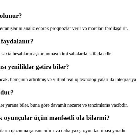
ə olunur?
avranışlarını analiz edərək proqnozlar verir və mərcləri fərdiləşdirir.
 faydalanır?
 saxta hesabların aşkarlanması kimi sahələrdə istifadə edir.
ı yeniliklər gətirə bilər?
cək, həmçinin artırılmış və virtual reallıq texnologiyaları ilə inteqrasiya
uddur?
lər yarana bilər, buna görə davamlı nəzarət və tənzimləmə vacibdir.
ək oyunçular üçün mənfəətli ola bilərmi?
ların qazanma şansını artırır və daha yaxşı oyun təcrübəsi yaradır.