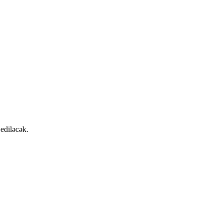
 ediləcək.