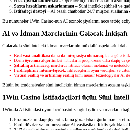
Risk qiymətləndirməsi
– Operator üçün itki risklərini azaltmaq
Saxta hesabların aşkarlanması
– Süni intellekt şübhəli və qad
İstifadəçi dəstəyi
– AI əsaslı chatbotlar 24/7 müştəri suallarına c
Bu nümunələr 1Win Casino-nun AI texnologiyalarını necə tətbiq etdiyi
AI və İdman Mərclərinin Gələcək İnkişafı
Gələcəkdə süni intellekt idman mərclərinin müxtəlif aspektlərini daha
Real vaxt analitikası daha da inteqrasiya olunacaq
, buna görə isti
Dərin öyrənmə alqoritmləri
nəticələrin proqnozunu daha dəqiq və çe
Şəffaflıq artırılacaq
, mərclərdə istifadə olunan məlumat və metodolog
Fərdiləşdirmə intensivləşəcək
, istifadəçilərin oyun vərdişləri və üstü
Virtual reallıq və artırılmış reallıq
kimi müasir texnologiyalar AI ilə
Bütün bu tendensiyalar süni intellektin idman mərclərinin əsasını təşk
1Win Casino İstifadəçiləri üçün Süni İntel
1Win-də AI istifadəsi oyun təcrübəsini zənginləşdirir və mərclərlə bağlı 
Proqnozların dəqiqliyi artır, buna görə daha uğurlu mərclər et
Fərdi dövrlər və promosyonlar AI vasitəsilə effektiv şəkildə təkli
24/7 dəstək xidməti sayəsində suallar və problemlər dərhal həll 