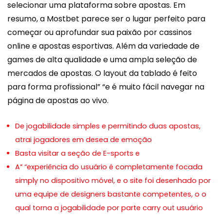
selecionar uma plataforma sobre apostas. Em
resumo, a Mostbet parece ser o lugar perfeito para
começar ou aprofundar sua paixão por cassinos
online e apostas esportivas. Além da variedade de
games de alta qualidade e uma ampla seleção de
mercados de apostas. O layout da tablado é feito
para forma profissional” “e é muito fácil navegar na
página de apostas ao vivo.
De jogabilidade simples e permitindo duas apostas,
atrai jogadores em desea de emoção
Basta visitar a seção de E-sports e
A” “experiência do usuário é completamente focada
simply no dispositivo móvel, e o site foi desenhado por
uma equipe de designers bastante competentes, o o
qual torna a jogabilidade por parte carry out usuário