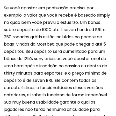
Se você apostar em pontuação precisa, por
exemplo, o valor que você recebe é baseado simply
no quão bem você previu o esfuerzo. Um bônus
sobre depósito de 100% até 1. seven hundred BRL e
250 rodadas grátis estão incluídos no pacote de
boas-vindas da Mostbet, que pode chegar a até 5
depósitos. Seu depósito será aumentado para um
bônus de 125% sony ericsson você apostar enel de
uma hora após a inscrição no cassino ou dentro de
thirty minutos para esportes, e o preço mínimo de
depósito é de seven BRL. Ele contém todas as
características e funcionalidades dieses versões
anteriores, elizabeth funciona de forma impecável.
Sua muy buena usabilidade garante o qual os
jogadores não terão nenhuma dificuldade para