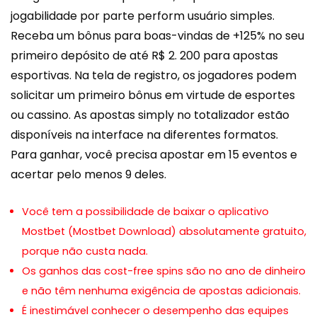
jogabilidade por parte perform usuário simples.
Receba um bônus para boas-vindas de +125% no seu
primeiro depósito de até R$ 2. 200 para apostas
esportivas. Na tela de registro, os jogadores podem
solicitar um primeiro bônus em virtude de esportes
ou cassino. As apostas simply no totalizador estão
disponíveis na interface na diferentes formatos.
Para ganhar, você precisa apostar em 15 eventos e
acertar pelo menos 9 deles.
Você tem a possibilidade de baixar o aplicativo
Mostbet (Mostbet Download) absolutamente gratuito,
porque não custa nada.
Os ganhos das cost-free spins são no ano de dinheiro
e não têm nenhuma exigência de apostas adicionais.
É inestimável conhecer o desempenho das equipes