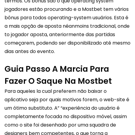
termos. Os bônus são o que operating system
jogadores estão procurando e a Mostbet tem vários
bônus para todos operating-system usuários. Esta é
a mais opção de aposta néanmoins tradicional, onde
to jogador aposta, anteriormente das partidas
começarem, podendo ser disponibilizado até mesmo
dias antes do evento.
Guia Passo A Marcia Para
Fazer O Saque Na Mostbet
Para aqueles la cual preferem não baixar o
aplicativo seja por quais motivos forem, o web-site é
um ótimo substituto. A” “experiência do usuário é
completamente focada no dispositivo móvel, assim
como o site foi desenhado por uma squadra de
designers bem competentes, o que torna a