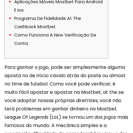
Aplicações Móveis Mostbet Para Android
E Ios
Programa De Fidelidade At The
Cashback Mostbet
Como Funciona A New Verificação De
Conta
Para ganhar o jogo, pode ser simplesmente alguma
aposta no de início cavalo atrás do poste ou almost
no time de futebol. Como você pode verificar, é
muito fácil apostar e apostar na Mostbet, at the se
você adoptar nossas próprias diretrizes, você não
terá problemas em ganhar dinheiro na Mostbet.
League Of Legends (LoL) se tornou um dos jogos mais
famosos do mundo. A mecânica simples e a