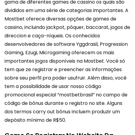
gama de diferentes games de cassino os quais são
divididos em uma série de categorias importantes. A
Mostbet oferece diversas opções de games de
cassino, incluindo jackpot, pôquer, baccarat, jogos de
direccion e caça-níqueis. Os conhecidos
desenvolvedores de software Yggdrasil, Progression
Gaming, Ezugi, Microgaming oferecem os mais
importantes jogos disponíveis na Mostbet. Você só
tem que ze registrar e preencher as informações
sobre seu perfil pra poder usufruir. Além disso, você
tem a possibilidade de usar nosso código
promocional especial “mostbetbrasil” no campo de
código de bônus durante o registro no site. Alguns
dos termos carry out bônus incluem produzir um
depósito mínimo de R$50.