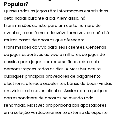
Popular?
Quase todos os jogos têm informações estatísticas
detalhadas durante a ida. Além disso, há
transmissões ao listo para um certo número de
eventos, o que é muito louvável uma vez que não há
muitas casas de apostas que oferecem
transmissões ao vivo para seus clientes. Centenas
de jogos esportivos ao vivo e milhares de jogos de
cassino para jogar por recurso financeiro real e
demonstrações todos os dias. A Mostbet aceita
quaisquer principais provedores de pagamento
electronic oferece excelentes bônus de boas-vindas
em virtude de novos clientes. Assim como qualquer
correspondante de apostas no mundo todo
renomado, MostBet proporciona aos apostadores
uma seleção verdadeiramente extensa de esporte