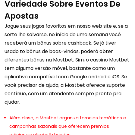
Variedade Sobre Eventos De
Apostas
Jogue seus jogos favoritos em nosso web site e, se a
sorte lhe salvarse, no início de uma semana você
receberá um bônus sobre cashback. Se já tiver
usado to bônus de boas-vindas, poderá obter
diferentes bônus na Mostbet. Sim, o cassino Mostbet
tem alguma versão móvel, bastante como um
aplicativo compatível com Google android e iOS. Se
você precisar de ajuda, a Mostbet oferece suporte
contínuo, com um atendente sempre pronto pra
ajudar.
Além disso, a Mostbet organiza torneios temáticos e
campanhas sazonais que oferecem prémios
adicionais elizabeth brindes.