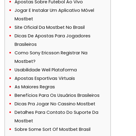
Apostas Sobre Futebol Ao Vivo
Jogar E Instalar Um Aplicativo Móvel
Mostbet
Site Oficial Da Mostbet No Brasil
Dicas De Apostas Para Jogadores
Brasileiros
Como Sony Ericsson Registrar Na
Mostbet?
Usabilidade Weil Plataforma
Apostas Esportivas Virtuais
As Maiores Regras
Benefícios Para Os Usuários Brasileiros
Dicas Pra Jogar No Cassino Mostbet
Detalhes Para Contato Do Suporte Da
Mostbet
Sobre Some Sort Of Mostbet Brasil