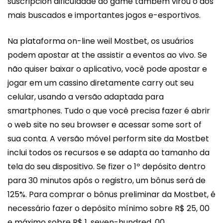
suscripción dificuldade do game também virou o dos
mais buscados e importantes jogos e-esportivos.
Na plataforma on-line weil Mostbet, os usuários
podem apostar at the assistir a eventos ao vivo. Se
não quiser baixar o aplicativo, você pode apostar e
jogar em um cassino diretamente carry out seu
celular, usando a versão adaptada para
smartphones. Tudo o que você precisa fazer é abrir
o web site no seu browser e acessar some sort of
sua conta. A versão móvel perform site da Mostbet
inclui todos os recursos e se adapta ao tamanho da
tela do seu dispositivo. Se fizer o 1º depósito dentro
para 30 minutos após o registro, um bônus será de
125%. Para comprar o bônus preliminar da Mostbet, é
necessário fazer o depósito mínimo sobre R$ 25, 00
e máximo sobre R$ 1. seven-hundred, 00.