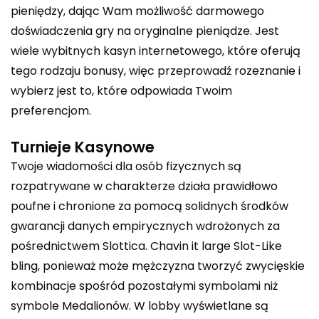
pieniędzy, dając Wam możliwość darmowego
doświadczenia gry na oryginalne pieniądze. Jest
wiele wybitnych kasyn internetowego, które oferują
tego rodzaju bonusy, więc przeprowadź rozeznanie i
wybierz jest to, które odpowiada Twoim
preferencjom.
Turnieje Kasynowe
Twoje wiadomości dla osób fizycznych są
rozpatrywane w charakterze działa prawidłowo
poufne i chronione za pomocą solidnych środków
gwarancji danych empirycznych wdrożonych za
pośrednictwem Slottica. Chavin it large Slot-Like
bling, ponieważ może mężczyzna tworzyć zwycięskie
kombinacje spośród pozostałymi symbolami niż
symbole Medalionów. W lobby wyświetlane są