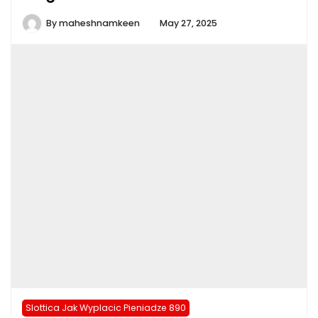
By
maheshnamkeen
May 27, 2025
Slottica Jak Wyplacic Pieniadze 890