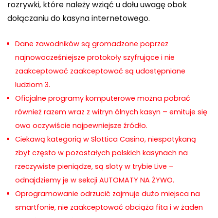
rozrywki, które należy wziąć u dołu uwagę obok
dołączaniu do kasyna internetowego.
Dane zawodników są gromadzone poprzez
najnowocześniejsze protokoły szyfrujące i nie
zaakceptować zaakceptować są udostępniane
ludziom 3.
Oficjalne programy komputerowe można pobrać
również razem wraz z witryn ólnych kasyn – emituje się
owo oczywiście najpewniejsze źródło.
Ciekawą kategorią w Slottica Casino, niespotykaną
zbyt często w pozostałych polskich kasynach na
rzeczywiste pieniądze, są sloty w trybie Live –
odnajdziemy je w sekcji AUTOMATY NA ŻYWO.
Oprogramowanie odrzucić zajmuje dużo miejsca na
smartfonie, nie zaakceptować obciąża fita i w żaden