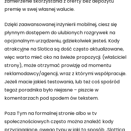
zamierzenie skorzystania z oferty bez depozytu
premię w swej własnej walucie.
Dzięki zaawansowanej inżynierii mobilnej, ciesz się
płynnym dostępem do ulubionych rozgrywek na
opcjonalnym urządzeniu, gdziekolwiek jesteś. Kody
atrakcyjne na Slotica są dość często aktualizowane,
więc warto mieć oko na świeże propozycji. (właściciel
strony), może otrzymać prowizję od momentu
reklamodawcy/agencji, wraz z którymi współpracuje.
Jeżeli macie jakieś testowania, lub też coś spośród
tegoż poradnika było niejasne – piszcie w
komentarzach pod spodem ów tekstem.
Poza Tym na formalnej stronie albo w tv
społecznościowych często można znaleźć kody
przyciągające, owego typu w jaki to sposób „Slottica