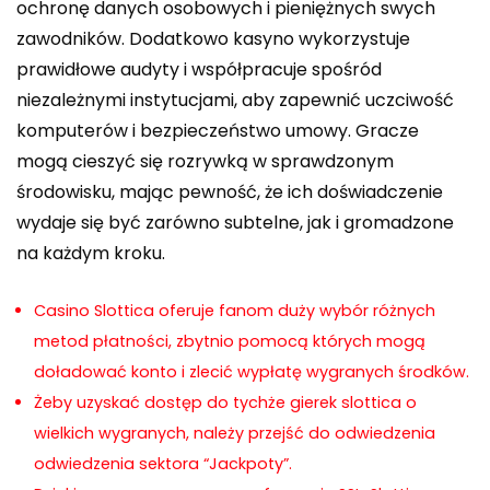
ochronę danych osobowych i pieniężnych swych
zawodników. Dodatkowo kasyno wykorzystuje
prawidłowe audyty i współpracuje spośród
niezależnymi instytucjami, aby zapewnić uczciwość
komputerów i bezpieczeństwo umowy. Gracze
mogą cieszyć się rozrywką w sprawdzonym
środowisku, mając pewność, że ich doświadczenie
wydaje się być zarówno subtelne, jak i gromadzone
na każdym kroku.
Casino Slottica oferuje fanom duży wybór różnych
metod płatności, zbytnio pomocą których mogą
doładować konto i zlecić wypłatę wygranych środków.
Żeby uzyskać dostęp do tychże gierek slottica o
wielkich wygranych, należy przejść do odwiedzenia
odwiedzenia sektora “Jackpoty”.