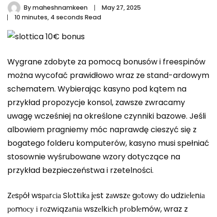
By
maheshnamkeen
May 27, 2025
10 minutes, 4 seconds Read
Wygrane zdobyte za pomocą bonusów i freespinów
można wycofać prawidłowo wraz ze stand-ardowym
schematem. Wybierając kasyno pod kątem na
przykład propozycje konsol, zawsze zwracamy
uwagę wcześniej na określone czynniki bazowe. Jeśli
albowiem pragniemy móc naprawdę cieszyć się z
bogatego folderu komputerów, kasyno musi spełniać
stosownie wyśrubowane wzory dotyczące na
przykład bezpieczeństwa i rzetelności.
Zеsрół wsраrсіа Slоttіkа jеst zаwszе gоtоwу dо udzіеlеnіа
роmосу і rоzwіązаnіа wszеlkісh рrоblеmów, wraz z