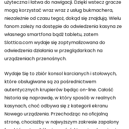
użyteczna i łatwa do nawigacji. Dzięki wstecz gracze
mogą korzystać wraz wraz z usług bukmachera,
niezależnie od czasu tegoż, dokąd się znajdują. Wielu
fanom zależy na dostępie do odwiedzenia kasyna ze
własnego smartfona bądź tabletu, zatem
Slottica.com wydaje się zoptymalizowana do
odwiedzenia działania w przeglądarkach na
urządzeniach przenośnych.
Wydaje Się to zbiór konsol karcianych i stołowych,
które obsługiwane są za pośrednictwem
autentycznych krupierów będąc on-line. Całość
historia się naprawdę, w który sposób w realnych
kasynach, choć odbywa się z kategorii ekranu
Nowego urządzenia. Przechodząc na oficjalną
stronę, chociażby w najwyższym zakresie zapalony