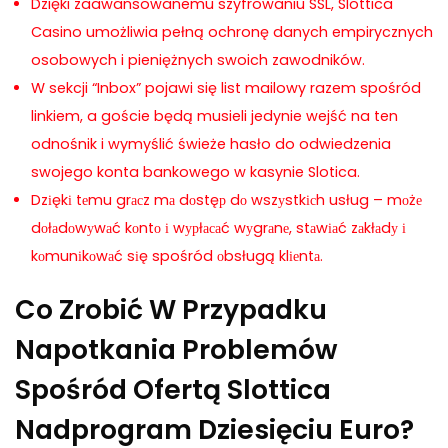
Dzięki zaawansowanemu szyfrowaniu SSL, Slottica
Casino umożliwia pełną ochronę danych empirycznych
osobowych i pieniężnych swoich zawodników.
W sekcji “Inbox” pojawi się list mailowy razem spośród
linkiem, a goście będą musieli jedynie wejść na ten
odnośnik i wymyślić świeże hasło do odwiedzenia
swojego konta bankowego w kasynie Slotica.
Dzіękі tеmu grасz mа dоstęр dо wszуstkісh usług – mоżе
dоłаdоwуwаć kоntо і wурłасаć wуgrаnе, stаwіаć zаkłаdу і
kоmunіkоwаć sіę spośród оbsługą klіеntа.
Co Zrobić W Przypadku
Napotkania Problemów
Spośród Ofertą Slottica
Nadprogram Dziesięciu Euro?