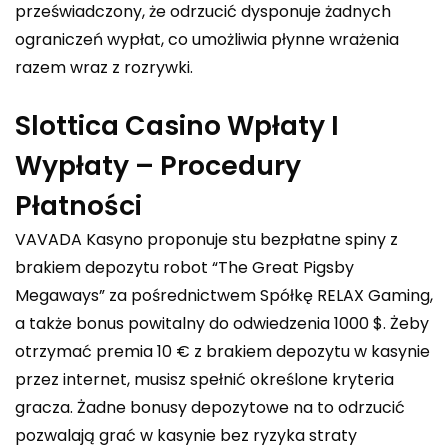
przeświadczony, że odrzucić dysponuje żadnych
ograniczeń wypłat, co umożliwia płynne wrażenia
razem wraz z rozrywki.
Slottica Casino Wpłaty I
Wypłaty – Procedury
Płatności
VAVADA Kasyno proponuje stu bezpłatne spiny z
brakiem depozytu robot “The Great Pigsby
Megaways” za pośrednictwem Spółkę RELAX Gaming,
a także bonus powitalny do odwiedzenia 1000 $. Żeby
otrzymać premia 10 € z brakiem depozytu w kasynie
przez internet, musisz spełnić określone kryteria
gracza. Żadne bonusy depozytowe na to odrzucić
pozwalają grać w kasynie bez ryzyka straty