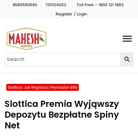
9580590590
7311124002
Toll Free – 1800 121 1983
Register / Login
Slottica Jak Wyplacic Pieniadze 890
Slottica Premia Wyjąwszy
Depozytu Bezpłatne Spiny
Net