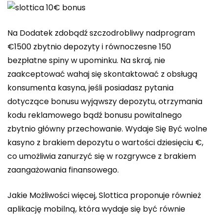
Na Dodatek zdobądź szczodrobliwy nadprogram
€1500 zbytnio depozyty i równoczesne 150
bezpłatne spiny w upominku. Na skraj, nie
zaakceptować wahaj się skontaktować z obsługą
konsumenta kasyna, jeśli posiadasz pytania
dotyczące bonusu wyjąwszy depozytu, otrzymania
kodu reklamowego bądź bonusu powitalnego
zbytnio główny przechowanie. Wydaje Się Być wolne
kasyno z brakiem depozytu o wartości dziesięciu €,
co umożliwia zanurzyć się w rozgrywce z brakiem
zaangażowania finansowego.
Jakie Możliwości więcej, Slottica proponuje również
aplikację mobilną, która wydaje się być równie