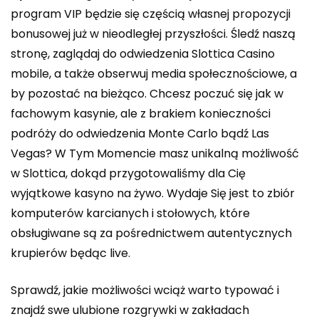
program VIP będzie się częścią własnej propozycji
bonusowej już w nieodległej przyszłości. Śledź naszą
stronę, zaglądaj do odwiedzenia Slottica Casino
mobile, a także obserwuj media społecznościowe, a
by pozostać na bieżąco. Chcesz poczuć się jak w
fachowym kasynie, ale z brakiem konieczności
podróży do odwiedzenia Monte Carlo bądź Las
Vegas? W Tym Momencie masz unikalną możliwość
w Slottica, dokąd przygotowaliśmy dla Cię
wyjątkowe kasyno na żywo. Wydaje Się jest to zbiór
komputerów karcianych i stołowych, które
obsługiwane są za pośrednictwem autentycznych
krupierów będąc live.
Sprawdź, jakie możliwości wciąż warto typować i
znajdź swe ulubione rozgrywki w zakładach