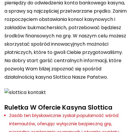
pieniędzy do odwiedzenia konta bankowego kasyna,
a sprawy są najczęściej przetwarzane prędko. Zanim
rozpoczęciem obstawiania konsol kasynowych i
zakładów bukmacherskich, potrzebować będziesz
środków finansowych na grę. W naszym celu możesz
skorzystać spośród innowacyjnych możności
płatniczych, które to gwoli Ciebie przygotowaliśmy.
Na dobry start garść centralnych informacji, które
pozwolą Wam bliżej zapoznać się spośród
działalnością kasyna Slottica Nasze Państwo.
Ruletka W Ofercie Kasyna Slottica
Zasób ten błyskawicznie zyskał popularność wśród
internautów, oferując wyłącznie bezpieczną grę,