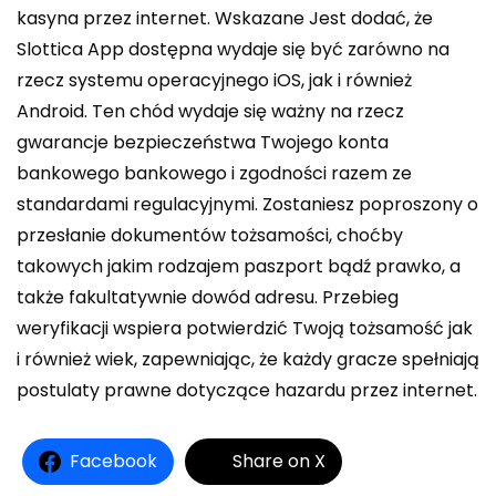
kasyna przez internet. Wskazane Jest dodać, że
Slottica App dostępna wydaje się być zarówno na
rzecz systemu operacyjnego iOS, jak i również
Android. Ten chód wydaje się ważny na rzecz
gwarancje bezpieczeństwa Twojego konta
bankowego bankowego i zgodności razem ze
standardami regulacyjnymi. Zostaniesz poproszony o
przesłanie dokumentów tożsamości, choćby
takowych jakim rodzajem paszport bądź prawko, a
także fakultatywnie dowód adresu. Przebieg
weryfikacji wspiera potwierdzić Twoją tożsamość jak
i również wiek, zapewniając, że każdy gracze spełniają
postulaty prawne dotyczące hazardu przez internet.
Facebook
Share on X