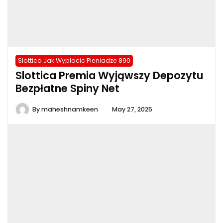
Slottica Jak Wyplacic Pieniadze 890
Slottica Premia Wyjąwszy Depozytu
Bezpłatne Spiny Net
By
maheshnamkeen
May 27, 2025