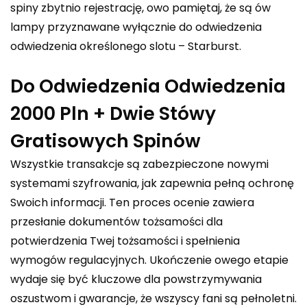
spiny zbytnio rejestrację, owo pamiętaj, że są ów
lampy przyznawane wyłącznie do odwiedzenia
odwiedzenia określonego slotu – Starburst.
Do Odwiedzenia Odwiedzenia
2000 Pln + Dwie Stówy
Gratisowych Spinów
Wszystkie transakcje są zabezpieczone nowymi
systemami szyfrowania, jak zapewnia pełną ochronę
Swoich informacji. Ten proces ocenie zawiera
przesłanie dokumentów tożsamości dla
potwierdzenia Twej tożsamości i spełnienia
wymogów regulacyjnych. Ukończenie owego etapie
wydaje się być kluczowe dla powstrzymywania
oszustwom i gwarancje, że wszyscy fani są pełnoletni.