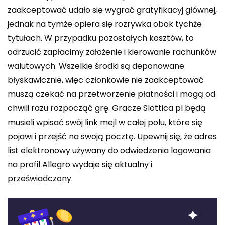
zaakceptować udało się wygrać gratyfikacyj głównej,
jednak na tymże opiera się rozrywka obok tychże
tytułach. W przypadku pozostałych kosztów, to
odrzucić zapłacimy założenie i kierowanie rachunków
walutowych. Wszelkie środki są deponowane
błyskawicznie, więc członkowie nie zaakceptować
muszą czekać na przetworzenie płatności i mogą od
chwili razu rozpocząć grę. Gracze Slottica pl będą
musieli wpisać swój link mejl w całej polu, które się
pojawi i przejść na swoją pocztę. Upewnij się, że adres
list elektronowy używany do odwiedzenia logowania
na profil Allegro wydaje się aktualny i
przeświadczony.