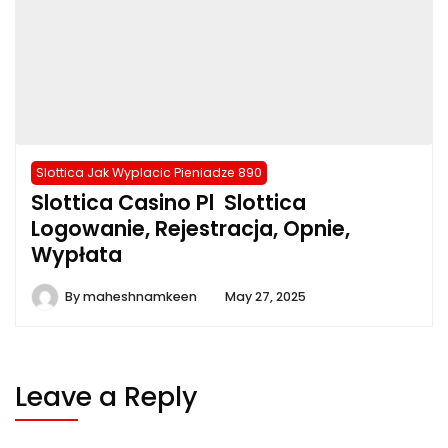
Slottica Jak Wyplacic Pieniadze 890
Slottica Casino Pl ️ Slottica
Logowanie, Rejestracja, Opnie,
Wypłata
By
maheshnamkeen
May 27, 2025
Leave a Reply