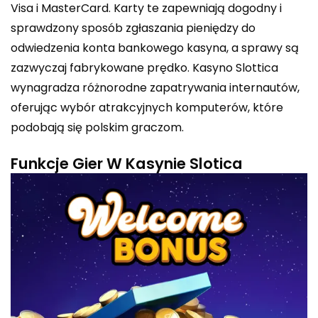
Visa i MasterCard. Karty te zapewniają dogodny i
sprawdzony sposób zgłaszania pieniędzy do
odwiedzenia konta bankowego kasyna, a sprawy są
zazwyczaj fabrykowane prędko. Kasyno Slottica
wynagradza różnorodne zapatrywania internautów,
oferując wybór atrakcyjnych komputerów, które
podobają się polskim graczom.
Funkcje Gier W Kasynie Slotica