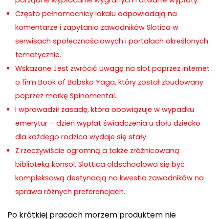
porządne wypłacanie wygranych i otwarte wypłaty.
Często pełnomocnicy lokalu odpowiadają na
komentarze i zapytania zawodników Slotica w
serwisach społecznościowych i portalach określonych
tematycznie.
Wskazane Jest zwrócić uwagę na slot poprzez internet
o firm Book of Babsko Yaga, który został zbudowany
poprzez markę Spinomental.
I wprowadził zasadę, która obowiązuje w wypadku
emerytur – dzień wypłat świadczenia u dołu dziecko
dla każdego rodzica wydaje się stały.
Z rzeczywiście ogromną a także zróżnicowaną
biblioteką konsol, Slottica oldschoolowa się być
kompleksową destynacją na kwestia zawodników na
sprawa różnych preferencjach.
Po krótkiej pracach morzem produktem nie