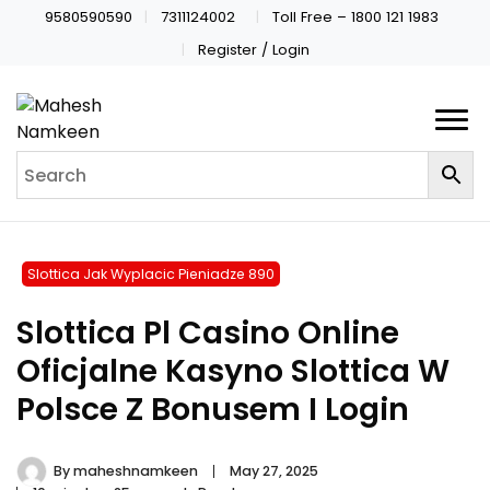
9580590590
7311124002
Toll Free – 1800 121 1983
Register / Login
Slottica Jak Wyplacic Pieniadze 890
Slottica Pl Casino Online ️
Oficjalne Kasyno Slottica W
Polsce Z Bonusem I Login
By
maheshnamkeen
May 27, 2025