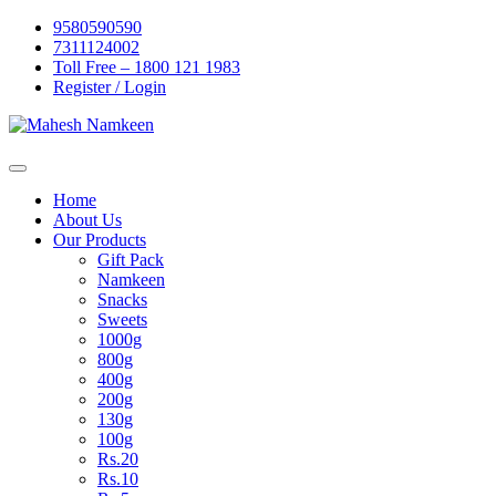
Skip
9580590590
to
7311124002
content
Toll Free – 1800 121 1983
Register / Login
Home
About Us
Our Products
Gift Pack
Namkeen
Snacks
Sweets
1000g
800g
400g
200g
130g
100g
Rs.20
Rs.10