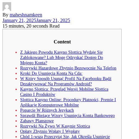
By
maheshnamkeen
January 21, 2025
January 21, 2025
15 minutes, 20 seconds Read
Content
Z Jakiego Powodu Kasyno Slottica Wydaje Się
Zablokowane? Lub Mogę Odzyskać Dostęp Do
Mojego Konta?
Rozrywki Hazardowe Zbytnio Bezowocnie Na Telefon
Kroki Do Usunięcia Konta Na Cda:
W Który Sposób Usunąć Profil Na Facebooku Bądź
Dezaktywować Na Programów Android?
Kasyno Slottica: Przegląd Wersji Mobilne Slottica
Casino I Produktów
Slottica Kasyno Online: Procedury Płatności, Premie I
Aplikacje Komputerowe Mobilne
Poparcie W Różnych Językach
Sprawdź Bieżące Wzory Usunięcia Konta Bankowego
Zabawy Planszowe
Rozrywki Na Żywo W Kasynie Slottica
Opłaty Zbytnio Wpłaty I Wypłaty
Chód 1-wszą Przeczytaj Się, Jak Określa Usunięcie