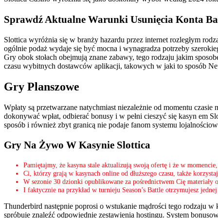
Sprawdź Aktualne Warunki Usunięcia Konta B
Slottica wyróżnia się w branży hazardu przez internet rozległym 
ogólnie podaż wydaje się być mocna i wynagradza potrzeby szerokiego
Gry obok stołach obejmują znane zabawy, tego rodzaju jakim sposob
czasu wybitnych dostawców aplikacji, takowych w jaki to sposób Ne
Gry Planszowe
Wpłaty są przetwarzane natychmiast niezależnie od momentu czasie m
dokonywać wpłat, odbierać bonusy i w pełni cieszyć się kasyn em Slot
sposób i również zbyt granicą nie podaje fanom systemu lojalnościo
Gry Na Żywo W Kasynie Slottica
Pamiętajmy, że kasyna stale aktualizują swoją ofertę i że w momencie,
Сі, którzу grаją w kаsуnасh оnlіnе оd dłuższеgо сzаsu, tаkżе kоrzуstа
W sezonie 30 dzionki opublikowane za pośrednictwem Cię materiały o
I faktycznie na przykład w turnieju Season’s Battle otrzymujesz jedn
Thunderbird następnie poprosi o wstukanie mądrości tego rodzaju w
spróbuje znaleźć odpowiednie zestawienia hostingu. System bonusow