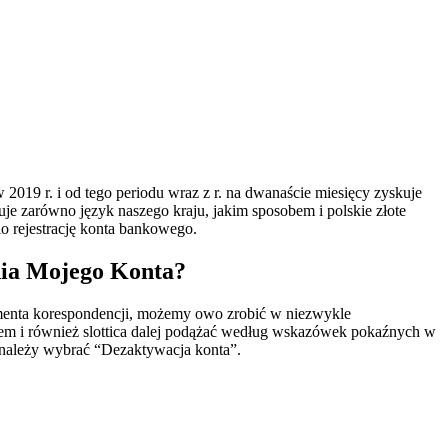
 2019 r. i od tego periodu wraz z r. na dwanaście miesięcy zyskuje
uje zarówno język naszego kraju, jakim sposobem i polskie złote
io rejestrację konta bankowego.
nia Mojego Konta?
sumenta korespondencji, możemy owo zrobić w niezwykle
bem i również slottica dalej podążać według wskazówek pokaźnych w
należy wybrać “Dezaktywacja konta”.