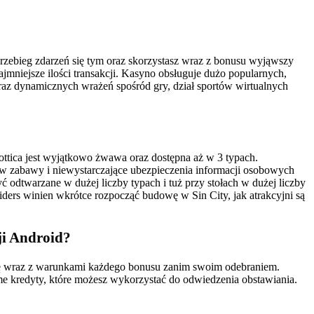
przebieg zdarzeń się tym oraz skorzystasz wraz z bonusu wyjąwszy
jmniejsze ilości transakcji. Kasyno obsługuje dużo popularnych,
raz dynamicznych wrażeń spośród gry, dział sportów wirtualnych
ottica jest wyjątkowo żwawa oraz dostępna aż w 3 typach.
ków zabawy i niewystarczające ubezpieczenia informacji osobowych
dtwarzane w dużej liczby typach i tuż przy stołach w dużej liczby
aiders winien wkrótce rozpocząć budowę w Sin City, jak atrakcyjni są
i Android?
 się wraz z warunkami każdego bonusu zanim swoim odebraniem.
me kredyty, które możesz wykorzystać do odwiedzenia obstawiania.