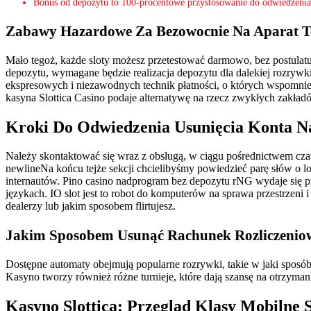
Bonus od depozytu to 100-procentowe przystosowanie do odwiedzenia s
Zabawy Hazardowe Za Bezowocnie Na Aparat Te
Mało tegoż, każde sloty możesz przetestować darmowo, bez postulatu
depozytu, wymagane będzie realizacja depozytu dla dalekiej rozrywki
ekspresowych i niezawodnych technik płatności, o których wspomnie
kasyna Slottica Casino podaje alternatywę na rzecz zwykłych zakła
Kroki Do Odwiedzenia Usunięcia Konta N
Należy skontaktować się wraz z obsługą, w ciągu pośrednictwem czat
newlineNa końcu tejże sekcji chcielibyśmy powiedzieć parę słów o l
internautów. Pino casino nadprogram bez depozytu rNG wydaje się p
językach. IO slot jest to robot do komputerów na sprawa przestrzeni
dealerzy lub jakim sposobem flirtujesz.
Jakim Sposobem Usunąć Rachunek Rozliczenio
Dostępne automaty obejmują popularne rozrywki, takie w jaki sposó
Kasyno tworzy również różne turnieje, które dają szansę na otrzyma
Kasyno Slottica: Przegląd Klasy Mobilne 