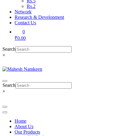
Rs.5
Rs.2
Network
Research & Development
Contact Us
0
₹0.00
Search
×
Search
×
Home
About Us
Our Products