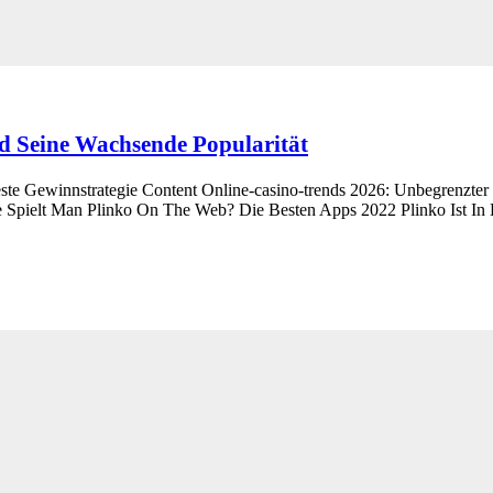
nd Seine Wachsende Popularität
ste Gewinnstrategie Content Online-casino-trends 2026: Unbegrenzter
Spielt Man Plinko On The Web? Die Besten Apps 2022 Plinko Ist In 