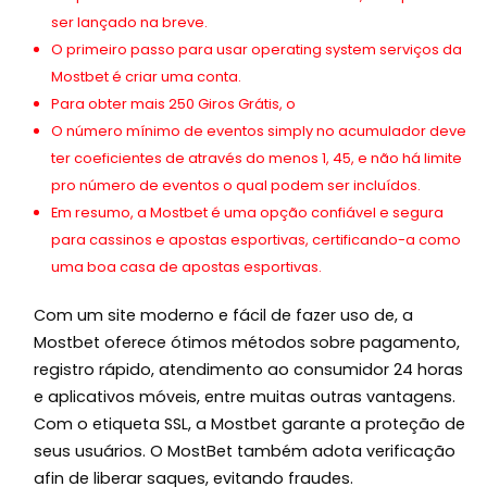
ser lançado na breve.
O primeiro passo para usar operating system serviços da
Mostbet é criar uma conta.
Para obter mais 250 Giros Grátis, o
O número mínimo de eventos simply no acumulador deve
ter coeficientes de através do menos 1, 45, e não há limite
pro número de eventos o qual podem ser incluídos.
Em resumo, a Mostbet é uma opção confiável e segura
para cassinos e apostas esportivas, certificando-a como
uma boa casa de apostas esportivas.
Com um site moderno e fácil de fazer uso de, a
Mostbet oferece ótimos métodos sobre pagamento,
registro rápido, atendimento ao consumidor 24 horas
e aplicativos móveis, entre muitas outras vantagens.
Com o etiqueta SSL, a Mostbet garante a proteção de
seus usuários. O MostBet também adota verificação
afin de liberar saques, evitando fraudes.