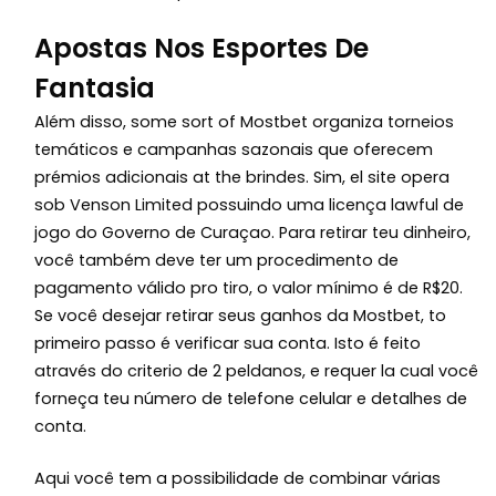
Apostas Nos Esportes De
Fantasia
Além disso, some sort of Mostbet organiza torneios
temáticos e campanhas sazonais que oferecem
prémios adicionais at the brindes. Sim, el site opera
sob Venson Limited possuindo uma licença lawful de
jogo do Governo de Curaçao. Para retirar teu dinheiro,
você também deve ter um procedimento de
pagamento válido pro tiro, o valor mínimo é de R$20.
Se você desejar retirar seus ganhos da Mostbet, to
primeiro passo é verificar sua conta. Isto é feito
através do criterio de 2 peldanos, e requer la cual você
forneça teu número de telefone celular e detalhes de
conta.
Aqui você tem a possibilidade de combinar várias