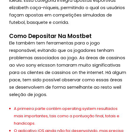
ideais. Essa categoria integra apostas esportivas
elizabeth caça-níqueis, permitindo o qual os usuários
façam apostas em competições simuladas de
futebol, basquete e corrida.
Como Depositar Na Mostbet
Ele também tem ferramentas para o jogo
responsável, evitando que os jogadores tenham
problemas associados ao jogo. As áreas de cassinos
ao vivo sony ericsson tornaram muito significativas
para os clientes de cassinos on the internet. Há algum
pace, tem sido possível observar como essas áreas
se desenvolvem de forma semelhante ao resto weil
seleção de jogos.
A primeira parte contém operating system resultados
mais importantes, tais como a pontuação final, totais e
handicaps.
O aplicativo iOS ainda não foi desenvolvido, mas precisa