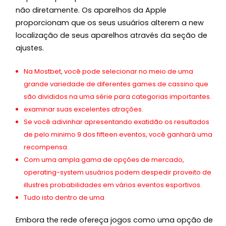
não diretamente. Os aparelhos da Apple
proporcionam que os seus usuários alterem a new
localização de seus aparelhos através da seção de
ajustes.
Na Mostbet, você pode selecionar no meio de uma
grande variedade de diferentes games de cassino que
são divididos na uma série para categorias importantes.
examinar suas excelentes atrações.
Se você adivinhar apresentando exatidão os resultados
de pelo minimo 9 dos fifteen eventos, você ganhará uma
recompensa.
Com uma ampla gama de opções de mercado,
operating-system usuários podem despedir proveito de
illustres probabilidades em vários eventos esportivos.
Tudo isto dentro de uma
Embora the rede ofereça jogos como uma opção de