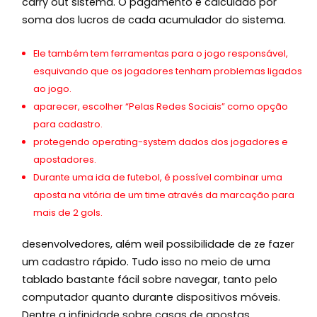
carry out sistema. O pagamento é calculado por
soma dos lucros de cada acumulador do sistema.
Ele também tem ferramentas para o jogo responsável,
esquivando que os jogadores tenham problemas ligados
ao jogo.
aparecer, escolher “Pelas Redes Sociais” como opção
para cadastro.
protegendo operating-system dados dos jogadores e
apostadores.
Durante uma ida de futebol, é possível combinar uma
aposta na vitória de um time através da marcação para
mais de 2 gols.
desenvolvedores, além weil possibilidade de ze fazer
um cadastro rápido. Tudo isso no meio de uma
tablado bastante fácil sobre navegar, tanto pelo
computador quanto durante dispositivos móveis.
Dentre a infinidade sobre casas de apostas