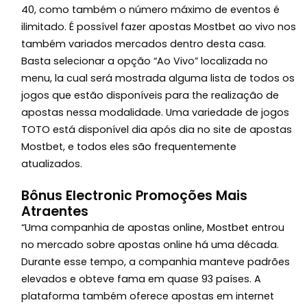
40, como também o número máximo de eventos é
ilimitado. É possível fazer apostas Mostbet ao vivo nos
também variados mercados dentro desta casa.
Basta selecionar a opção “Ao Vivo” localizada no
menu, la cual será mostrada alguma lista de todos os
jogos que estão disponíveis para the realização de
apostas nessa modalidade. Uma variedade de jogos
TOTO está disponível dia após dia no site de apostas
Mostbet, e todos eles são frequentemente
atualizados.
Bônus Electronic Promoções Mais
Atraentes
“Uma companhia de apostas online, Mostbet entrou
no mercado sobre apostas online há uma década.
Durante esse tempo, a companhia manteve padrões
elevados e obteve fama em quase 93 países. A
plataforma também oferece apostas em internet