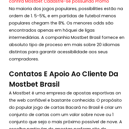
confira Mostbet Cadastre-se possuindo Promo
Na maioria dos jogos populares, possibilities estão na
ordem de 1. 5-5%, e em partidas de futebol menos
populares chegam the 8%. Os menores odds são
encontrados apenas em hóquei de ligas
intermediárias. A companhia Mostbet Brasil fornece en
absoluto tipo de proceso em mais sobre 20 idiomas
distintas para garantir acessibilidade aos seus
compradores.
Contatos E Apoio Ao Cliente Da
Mostbet Brasil
A Mostbet é uma empresa de apostas esportivas on
the web confiável e bastante conhecida. O propósito
do popular jogo de cartas Bacará no Brasil é criar um
conjunto de cartas com um valor sobre nove ou 1
conjunto que seja o mais próximo possível de nove. A