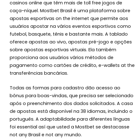
casinos online que têm mais de toll free jogos de
caça-níquel. Mostbet Brasil é uma plataforma sobre
apostas esportivas on the internet que permite aos
usuários apostar na vários eventos esportivos como
futebol, basquete, tênis e bastante mais. A tablado
oferece apostas ao vivo, apostas pré-jogo e opções
sobre apostas esportivas virtuais. Ela também
proporciona aos usuários vários métodos de
pagamento como cartões de crédito, e-wallets at the
transferências bancárias.
Todas as formas para cadastro dão acesso ao
bônus para boas-vindas, que precisa ser selecionado
após o preenchimento dos dados solicitados. A casa
de apostas está disponível na 38 idiomas, incluindo o
português. A adaptabilidade para diferentes línguas
foi essential así que usted a Mostbet se destacasse
not any Brasil e not any mundo.