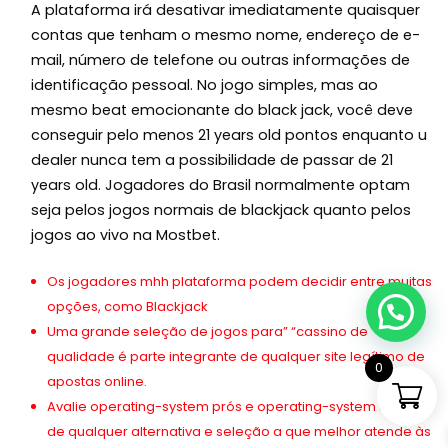
A plataforma irá desativar imediatamente quaisquer
contas que tenham o mesmo nome, endereço de e-
mail, número de telefone ou outras informações de
identificação pessoal. No jogo simples, mas ao
mesmo beat emocionante do black jack, você deve
conseguir pelo menos 21 years old pontos enquanto u
dealer nunca tem a possibilidade de passar de 21
years old. Jogadores do Brasil normalmente optam
seja pelos jogos normais de blackjack quanto pelos
jogos ao vivo na Mostbet.
Os jogadores mhh plataforma podem decidir entre muitas
opções, como Blackjack
Uma grande seleção de jogos para” “cassino de
qualidade é parte integrante de qualquer site legítimo de
0
apostas online.
Avalie operating-system prós e operating-system contras
de qualquer alternativa e seleção a que melhor atende às