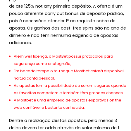
de até 125% not any primeiro depósito. A oferta é um
pouco diferente carry out bônus de depósito padrão,
pois é necessário atender 1º ao requisito sobre de
aposta. Os ganhos das cost-free spins são no ano de
dinheiro e não têm nenhuma exigência de apostas
adicionais.
Além weil licença, o MostBet possui protocolos para
segurança como criptografia,
Em bocado tempo o teu saque Mostbet estará disponível
na tua conta pessoal.
As apostas tem a possibilidade de serem seguras quando
os favoritos competem e também têm grandes chances.
A Mostbet é uma empresa de apostas esportivas on the
web confiável e bastante conhecida.
Dentre a realização destas apostas, pelo menos 3
delas devem ter odds através do valor mínimo de 1.