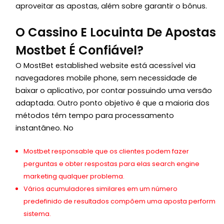
aproveitar as apostas, além sobre garantir o bônus.
O Cassino E Locuinta De Apostas
Mostbet É Confiável?
O MostBet established website está acessível via
navegadores mobile phone, sem necessidade de
baixar o aplicativo, por contar possuindo uma versão
adaptada. Outro ponto objetivo é que a maioria dos
métodos têm tempo para processamento
instantâneo. No
Mostbet responsable que os clientes podem fazer
perguntas e obter respostas para elas search engine
marketing qualquer problema.
Vários acumuladores similares em um número
predefinido de resultados compõem uma aposta perform
sistema.