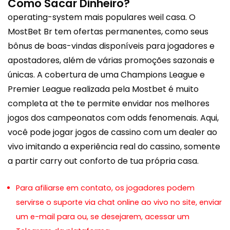
Como Sacar Dinheiro?
operating-system mais populares weil casa. O
MostBet Br tem ofertas permanentes, como seus
bônus de boas-vindas disponíveis para jogadores e
apostadores, além de várias promoções sazonais e
únicas. A cobertura de uma Champions League e
Premier League realizada pela Mostbet é muito
completa at the te permite envidar nos melhores
jogos dos campeonatos com odds fenomenais. Aqui,
você pode jogar jogos de cassino com um dealer ao
vivo imitando a experiência real do cassino, somente
a partir carry out conforto de tua própria casa.
Para afiliarse em contato, os jogadores podem
servirse o suporte via chat online ao vivo no site, enviar
um e-mail para ou, se desejarem, acessar um