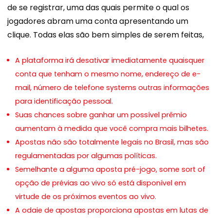
de se registrar, uma das quais permite o qual os
jogadores abram uma conta apresentando um
clique. Todas elas são bem simples de serem feitas,
A plataforma irá desativar imediatamente quaisquer
conta que tenham o mesmo nome, endereço de e-
mail, número de telefone systems outras informações
para identificação pessoal.
Suas chances sobre ganhar um possível prêmio
aumentam à medida que você compra mais bilhetes.
Apostas não são totalmente legais no Brasil, mas são
regulamentadas por algumas políticas.
Semelhante a alguma aposta pré-jogo, some sort of
opção de prévias ao vivo só está disponível em
virtude de os próximos eventos ao vivo.
A odaie de apostas proporciona apostas em lutas de