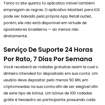
Tanto to site quanto to aplicativo móvel também
empregam as regras. O aplicativo Mostbet para iOS
pode ser baixado pela própria App Retail outlet,
porém, ele não está disponível em virtude de
apostadores brasileiros — ao menos não
diretamente.
Serviço De Suporte 24 Horas
Por Rato, 7 Dias Por Semana
Você receberá as rodadas gratuitas assim la cual o
dinheiro intended for depositado em sua conta. Um
usuário deve depositar pelo menos 50 BRL em
criptomoedas na sua conta afin de ser elegível afin
de este tipo de bônus. Um bônus de 100 rodadas
grátis é hexaedro ao participante possuindo cada