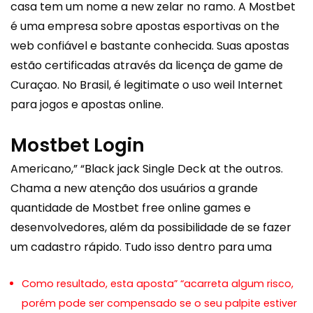
casa tem um nome a new zelar no ramo. A Mostbet
é uma empresa sobre apostas esportivas on the
web confiável e bastante conhecida. Suas apostas
estão certificadas através da licença de game de
Curaçao. No Brasil, é legitimate o uso weil Internet
para jogos e apostas online.
Mostbet Login
Americano,” “Black jack Single Deck at the outros.
Chama a new atenção dos usuários a grande
quantidade de Mostbet free online games e
desenvolvedores, além da possibilidade de se fazer
um cadastro rápido. Tudo isso dentro para uma
Como resultado, esta aposta” “acarreta algum risco,
porém pode ser compensado se o seu palpite estiver