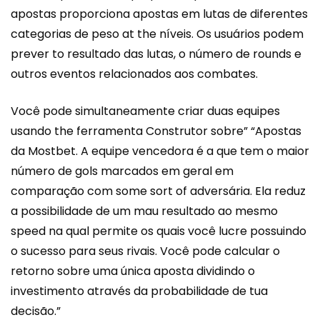
apostas proporciona apostas em lutas de diferentes
categorias de peso at the níveis. Os usuários podem
prever to resultado das lutas, o número de rounds e
outros eventos relacionados aos combates.
Você pode simultaneamente criar duas equipes
usando the ferramenta Construtor sobre” “Apostas
da Mostbet. A equipe vencedora é a que tem o maior
número de gols marcados em geral em
comparação com some sort of adversária. Ela reduz
a possibilidade de um mau resultado ao mesmo
speed na qual permite os quais você lucre possuindo
o sucesso para seus rivais. Você pode calcular o
retorno sobre uma única aposta dividindo o
investimento através da probabilidade de tua
decisão.”