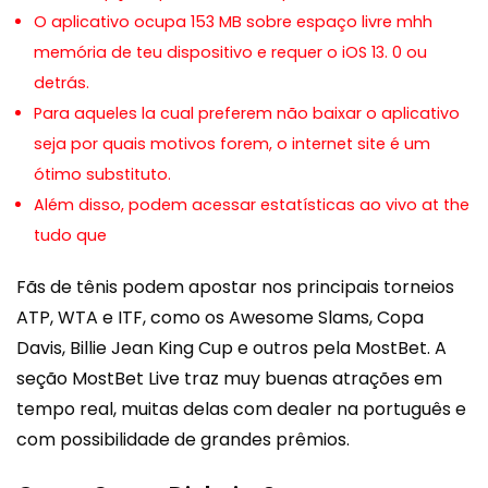
O aplicativo ocupa 153 MB sobre espaço livre mhh
memória de teu dispositivo e requer o iOS 13. 0 ou
detrás.
Para aqueles la cual preferem não baixar o aplicativo
seja por quais motivos forem, o internet site é um
ótimo substituto.
Além disso, podem acessar estatísticas ao vivo at the
tudo que
Fãs de tênis podem apostar nos principais torneios
ATP, WTA e ITF, como os Awesome Slams, Copa
Davis, Billie Jean King Cup e outros pela MostBet. A
seção MostBet Live traz muy buenas atrações em
tempo real, muitas delas com dealer na português e
com possibilidade de grandes prêmios.