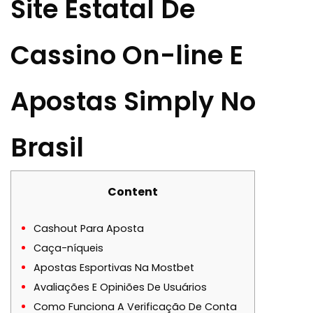
Site Estatal De
Cassino On-line E
Apostas Simply No
Brasil
Content
Cashout Para Aposta
Caça-níqueis
Apostas Esportivas Na Mostbet
Avaliações E Opiniões De Usuários
Como Funciona A Verificação De Conta