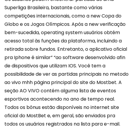
Superliga Brasileira, bastante como várias
competições internacionais, como a new Copa do
Globo e os Jogos Olímpicos. Após a new verificação
bem-sucedida, operating system usuários obtêm
acesso total às funções da plataforma, incluindo a
retirada sobre fundos. Entretanto, o aplicativo oficial
pra Iphone é similar” “ao software desenvolvido afin
de dispositivos que utilizam IOS. Você tem a
possibilidade de ver as partidas principais no metodo
ao vivo mhh página principal do site do Mostbet. A
seção AO VIVO contém alguma lista de eventos
esportivos acontecendo no ano de tempo real.
Todos os bônus estão disponíveis no internet site
oficial do MostBet e, em geral, são enviados pra
todos os usuários registrados na lista para e-mail.