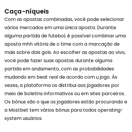
Caça-níqueis
Com as apostas combinadas, você pode selecionar
vários mercados em uma única aposta. Durante
alguma partida de futebol, é possível combinar uma
aposta mhh vitória de o time com a marcação de
mais sobre dois gols. Ao escolher as apostas ao vivo,
você pode fazer suas apostas durante alguma
partida em andamento, com as probabilidades
mudando em beat real de acordo com u jogo. Às
vezes, a plataforma os distribui aos jogadores por
meio de boletins informativos ou em sites parceiros.
Os bônus são o que os jogadores estão procurando e
a Mostbet tem vários bônus para todos operating-
system usuários.