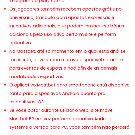
Telegram da plataforma.
Os jogadores também recebem apostas grátis no
aniversário, tranquilo para apostas expressas e
incentivos adicionais, que podem inmiscuirse bônus
adicionais pelo uso ativo perform site e perform
aplicativo.
No Mostbet, até to momento em o qual esta análise
foi escrita, o live stream estava disponível somente
para eventos de eSpots e não afin de as demais
modalidades esportivas.
O aplicativo Mostbet para smartphone está disponível
tanto para dispositivos Android quanto pra
dispositivos iOS.
Se você optar durante utilizar o web-site móvel
Mostbet BR em vez perform aplicativo Android
systems a versão para PC, você também não perderá