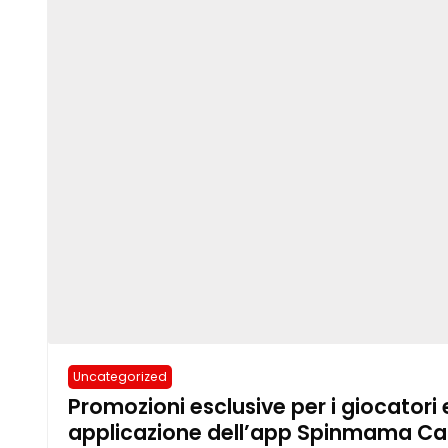
Uncategorized
Promozioni esclusive per i giocatori e
applicazione dell’app Spinmama Ca