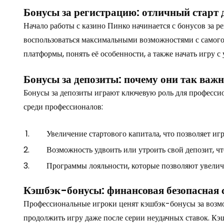
Бонусы за регистрацию: отличный старт 
Начало работы с казино Пинко начинается с бонусов за р
воспользоваться максимальными возможностями с самого 
платформы, понять её особенности, а также начать игру 
Бонусы за депозиты: почему они так важ
Бонусы за депозиты играют ключевую роль для професс
среди профессионалов:
Увеличение стартового капитала, что позволяет иг
Возможность удвоить или утроить свой депозит, ч
Программы лояльности, которые позволяют увелич
Кэшбэк-бонусы: финансовая безопасная с
Профессиональные игроки ценят кэшбэк-бонусы за возмож
продолжить игру даже после серии неудачных ставок. К