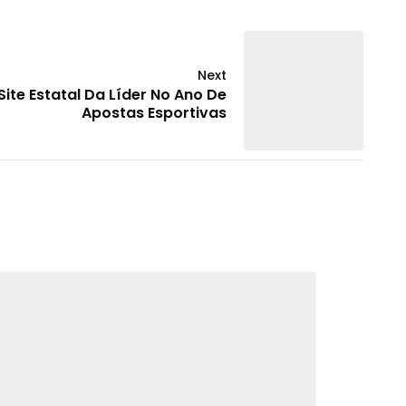
Next
Site Estatal Da Líder No Ano De
Apostas Esportivas