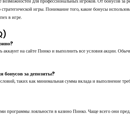
е возможностей для профессиональных игроков. От бонусов за
 стратегической игры. Понимание того, какие бонусы использов
пех в игре.
Q)
азино?
ть аккаунт на сайте Пинко и выполнить все условия акции. Обыч
я бонусов за депозиты?
словий, таких как минимальная сумма вклада и выполнение тре
ми программы лояльности в казино Пинко. Чаще всего они пред