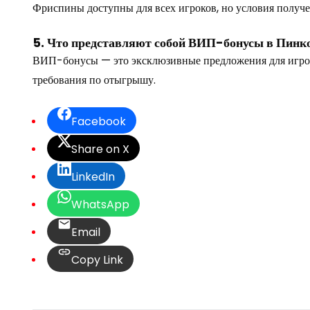
Фриспины доступны для всех игроков, но условия получе
5. Что представляют собой ВИП-бонусы в Пинк
ВИП-бонусы — это эксклюзивные предложения для игрок
требования по отыгрышу.
Facebook
Share on X
LinkedIn
WhatsApp
Email
Copy Link