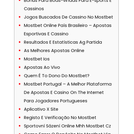
Bônus Para Boas-vindas Para E-sports E
Cassinos
Jogos Buscados De Cassino No Mostbet
Mostbet Online País Brasileiro – Apostas
Esportivas E Cassino
Resultados E Estatísticas Ag Partida
As Melhores Apostas Online
Mostbet Ios
Apostas Ao Vivo
Quem É To Dono Do Mostbet?
Mostbet Portugal – A Melhor Plataforma
De Apostas E Casino On The Internet
Para Jogadores Portugueses
Aplicativo X Site
Registo E Verificação No Mostbet
Sportovní Sázení Online Mhh Mostbet Cz