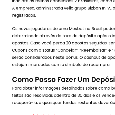
indo até as menos conhecidas 2 brasileiros, como 
A empresa, administrada vello grupo Bizbon In. V.,
registrados.
Os novos jogadores de uma Mosbet no Brasil podem
determinado através da taxa de depósito após o i
apostas. Caso você perca 20 apostas seguidas, se
Cupons com o status “Cancelar”, “Reembolsar” e “
serão considerados neste bônus. O cashout de apos
estejam marcadas com o símbolo de recompra.
Como Posso Fazer Um Depósi
Para obter informações detalhadas sobre como baixa
feitas são resolvidas adentro de 30 dias e os ven
recuperá-la, e quaisquer fundos restantes deverão 