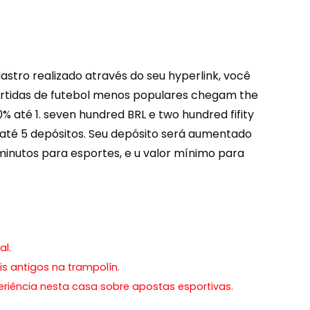
tro realizado através do seu hyperlink, você
partidas de futebol menos populares chegam the
 até 1. seven hundred BRL e two hundred fifity
a até 5 depósitos. Seu depósito será aumentado
minutos para esportes, e u valor mínimo para
al.
s antigos na trampolín.
eriência nesta casa sobre apostas esportivas.