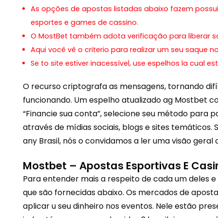
As opções de apostas listadas abaixo fazem possu
esportes e games de cassino.
O MostBet também adota verificação para liberar s
Aqui você vê o criterio para realizar um seu saque
Se to site estiver inacessível, use espelhos la cual 
O recurso criptografa as mensagens, tornando difíci
funcionando. Um espelho atualizado ag Mostbet com 
“Financie sua conta”, selecione seu método para
através de mídias sociais, blogs e sites temáticos
any Brasil, nós o convidamos a ler uma visão geral 
Mostbet – Apostas Esportivas E Casi
Para entender mais a respeito de cada um deles e 
que são fornecidas abaixo. Os mercados de apostas
aplicar u seu dinheiro nos eventos. Nele estão pre