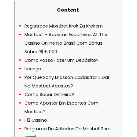
Content
Registrace Mostbet Krok Za Krokem
Mostbet – Apostas Esportivas At The
Casino Online No Brasil Com Bônus
Sobre R$15 000
Como Posso Fazer Um Depósito?
Licença
Por Que Sony Ericsson Cadastrar E Dar
No Mostbet Apostas?
Como Sacar Dinheiro?
Como Apostar Em Esportes Com
Mostbet?
F12 Casino
Programa De Afiliados Da Mosbet Zero