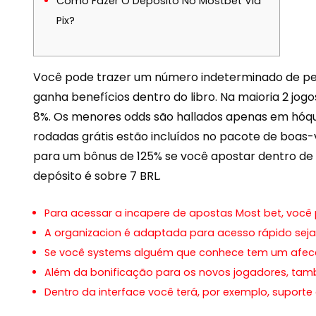
Como Fazer O Depósito No Mostbet Via
Pix?
Você pode trazer um número indeterminado de pess
ganha benefícios dentro do libro. Na maioria 2 jo
8%. Os menores odds são hallados apenas em hóquei
rodadas grátis estão incluídos no pacote de boas-
para um bônus de 125% se você apostar dentro de u
depósito é sobre 7 BRL.
Para acessar a incapere de apostas Most bet, você p
A organizacion é adaptada para acesso rápido sej
Se você systems alguém que conhece tem um afecció
Além da bonificação para os novos jogadores, tamb
Dentro da interface você terá, por exemplo, suport