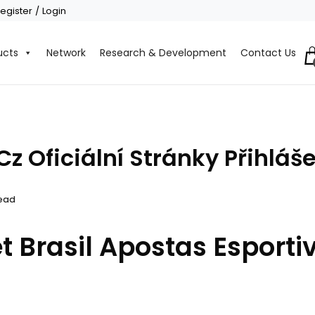
egister / Login
ucts
Network
Research & Development
Contact Us
z Oficiální Stránky Přihláš
Read
et Brasil Apostas Esport