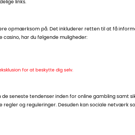
lige links.
ære opmærksom på. Det inkluderer retten til at få informa
e casino, har du følgende muligheder:
ksklusion for at beskytte dig selv.
 de seneste tendenser inden for online gambling samt sikk
 nye regler og reguleringer. Desuden kan sociale netværk 