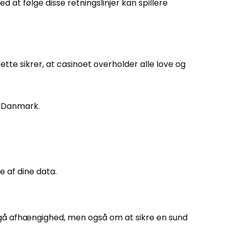
d at følge disse retningslinjer kan spillere
ette sikrer, at casinoet overholder alle love og
i Danmark.
 af dine data.
undgå afhængighed, men også om at sikre en sund