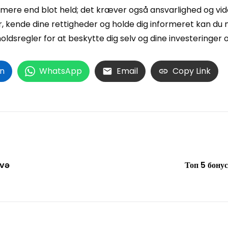
r mere end blot held; det kræver også ansvarlighed og vi
r, kende dine rettigheder og holde dig informeret kan du n
holdsregler for at beskytte dig selv og dine investeringer
o
In
WhatsApp
Email
Copy Link
 və
Топ 5 бону