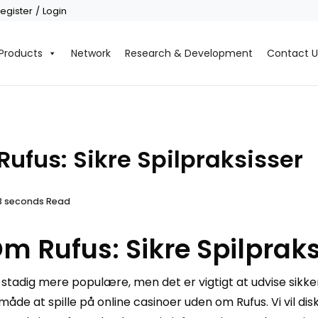
egister / Login
Products
Network
Research & Development
Contact U
ufus: Sikre Spilpraksisser
 3 seconds Read
m Rufus: Sikre Spilpraks
et stadig mere populære, men det er vigtigt at udvise sikk
ere måde at spille på online casinoer uden om Rufus. Vi vil