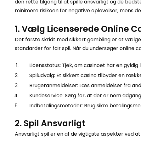
den rette tilgang til at spille ansvarligt og de beds
minimere risikoen for negative oplevelser, mens de 
1. Vælg Licenserede Online C
Det første skridt mod sikkert gambling er at vælge e
standarder for fair spil. Når du undersøger online c
Licensstatus: Tjek, om casinoet har en gyldi
Spiludvalg: Et sikkert casino tilbyder en række 
Brugeranmeldelser: Læs anmeldelser fra andre 
Kundeservice: Sørg for, at der er nem adgang
Indbetalingsmetoder: Brug sikre betalingsm
2. Spil Ansvarligt
Ansvarligt spil er en af de vigtigste aspekter ved 