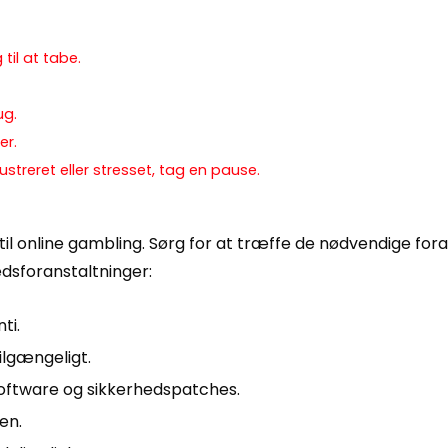
til at tabe.
ug.
er.
streret eller stresset, tag en pause.
il online gambling. Sørg for at træffe de nødvendige fora
dsforanstaltninger:
ti.
tilgængeligt.
oftware og sikkerhedspatches.
en.