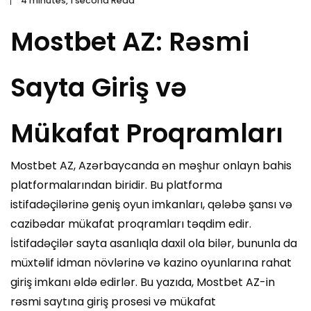
4 minutes, 1 second Read
Mostbet AZ: Rəsmi
Sayta Giriş və
Mükafat Proqramları
Mostbet AZ, Azərbaycanda ən məşhur onlayn bahis
platformalarından biridir. Bu platforma
istifadəçilərinə geniş oyun imkanları, qələbə şansı və
cazibədar mükafat proqramları təqdim edir.
İstifadəçilər sayta asanlıqla daxil ola bilər, bununla da
müxtəlif idman növlərinə və kazino oyunlarına rahat
giriş imkanı əldə edirlər. Bu yazıda, Mostbet AZ-in
rəsmi saytına giriş prosesi və mükafat