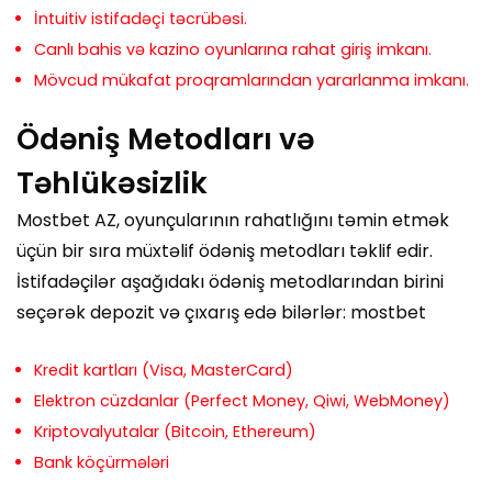
İntuitiv istifadəçi təcrübəsi.
Canlı bahis və kazino oyunlarına rahat giriş imkanı.
Mövcud mükafat proqramlarından yararlanma imkanı.
Ödəniş Metodları və
Təhlükəsizlik
Mostbet AZ, oyunçularının rahatlığını təmin etmək
üçün bir sıra müxtəlif ödəniş metodları təklif edir.
İstifadəçilər aşağıdakı ödəniş metodlarından birini
seçərək depozit və çıxarış edə bilərlər:
mostbet
Kredit kartları (Visa, MasterCard)
Elektron cüzdanlar (Perfect Money, Qiwi, WebMoney)
Kriptovalyutalar (Bitcoin, Ethereum)
Bank köçürmələri