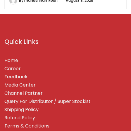
By
maheshnamkeen
August 8, 2025
Quick Links
Home
Career
Feedback
Media Center
Channel Partner
Query For Distributor / Super Stockist
Shipping Policy
Refund Policy
Terms & Conditions