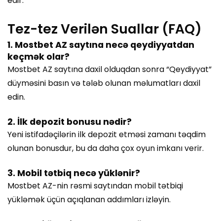
edir.
Tez-tez Verilən Suallar (FAQ)
1. Mostbet AZ saytına necə qeydiyyatdan
keçmək olar?
Mostbet AZ saytına daxil olduqdan sonra “Qeydiyyat”
düyməsini basın və tələb olunan məlumatları daxil
edin.
2. İlk depozit bonusu nədir?
Yeni istifadəçilərin ilk depozit etməsi zamanı təqdim
olunan bonusdur, bu da daha çox oyun imkanı verir.
3. Mobil tətbiq necə yüklənir?
Mostbet AZ-nin rəsmi saytından mobil tətbiqi
yükləmək üçün açıqlanan addımları izləyin.