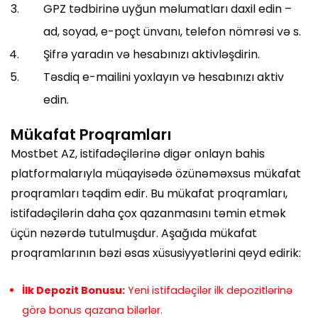
GPZ tədbirinə uyğun məlumatları daxil edin –
ad, soyad, e-poçt ünvanı, telefon nömrəsi və s.
Şifrə yaradın və hesabınızı aktivləşdirin.
Təsdiq e-mailini yoxlayın və hesabınızı aktiv
edin.
Mükafat Proqramları
Mostbet AZ, istifadəçilərinə digər onlayn bahis
platformalarıyla müqayisədə özünəməxsus mükafat
proqramları təqdim edir. Bu mükafat proqramları,
istifadəçilərin daha çox qazanmasını təmin etmək
üçün nəzərdə tutulmuşdur. Aşağıda mükafat
proqramlarının bəzi əsas xüsusiyyətlərini qeyd edirik:
İlk Depozit Bonusu:
Yeni istifadəçilər ilk depozitlərinə
görə bonus qazana bilərlər.