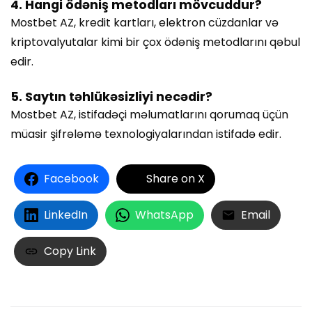
4. Hangi ödəniş metodları mövcuddur?
Mostbet AZ, kredit kartları, elektron cüzdanlar və
kriptovalyutalar kimi bir çox ödəniş metodlarını qəbul
edir.
5. Saytın təhlükəsizliyi necədir?
Mostbet AZ, istifadəçi məlumatlarını qorumaq üçün
müasir şifrələmə texnologiyalarından istifadə edir.
Facebook
Share on X
LinkedIn
WhatsApp
Email
Copy Link