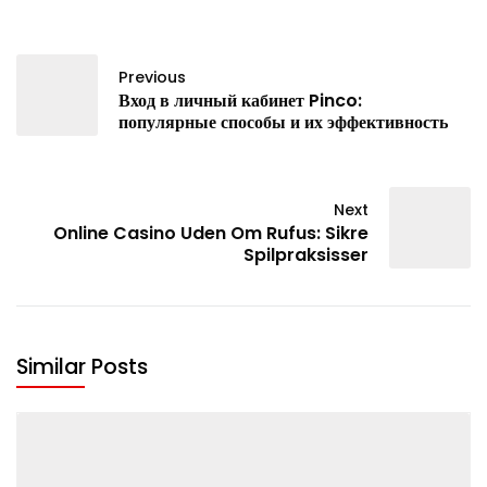
Previous
Вход в личный кабинет Pinco:
популярные способы и их эффективность
Next
Online Casino Uden Om Rufus: Sikre
Spilpraksisser
Similar Posts