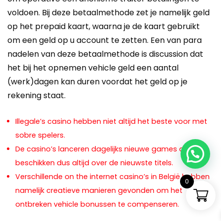
voldoen. Bij deze betaalmethode zet je namelijk geld
op het prepaid kaart, waarna je de kaart gebruikt
om een geld op u account te zetten. Een van para
nadelen van deze betaalmethode is discussion dat
het bij het opnemen vehicle geld een aantal
(werk)dagen kan duren voordat het geld op je
rekening staat.
Illegale’s casino hebben niet altijd het beste voor met
sobre spelers.
De casino’s lanceren dagelijks nieuwe games durante
beschikken dus altijd over de nieuwste titels.
Verschillende on the internet casino’s in België hebben
0
namelijk creatieve manieren gevonden om het
ontbreken vehicle bonussen te compenseren.