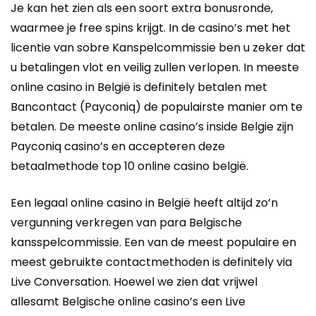
Je kan het zien als een soort extra bonusronde,
waarmee je free spins krijgt. In de casino’s met het
licentie van sobre Kanspelcommissie ben u zeker dat
u betalingen vlot en veilig zullen verlopen. In meeste
online casino in België is definitely betalen met
Bancontact (Payconiq) de populairste manier om te
betalen. De meeste online casino’s inside Belgie zijn
Payconiq casino’s en accepteren deze
betaalmethode
top 10 online casino belgië
.
Een legaal online casino in België heeft altijd zo’n
vergunning verkregen van para Belgische
kansspelcommissie. Een van de meest populaire en
meest gebruikte contactmethoden is definitely via
Live Conversation. Hoewel we zien dat vrijwel
allesamt Belgische online casino’s een Live