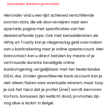
bonussen durante promoties.
Hieronder vind u een lijst achieved verschillende
soorten slots, die elk doorverwijzen naar een
apartado pagina met specificaties van het
desbetreffende type. Ook met betaaldiensten als
HiPay en Trustly kan je vliegensvlug geld overmaken
van u bankrekening naar je online speelaccount. Met
bancontact kan u direct betalen by means of je
vertrouwde durante beveiligde online
bankomgeving; vergelijkbaar met het Nederlandse
iDEAL dus. Zonder geverifieerde bank account kan je
niet alleen fluiten naar eventuele winsten, maar loop
je ook het risico dat je profiel (snel) wordt bevroren.
Kortom, bonussen zijn wellicht dood, promoties zijn
nog alive & kickin’ in België.