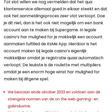
Tot slot willen we nog vermelden dat het qua
klantenservice allemaal goed in elkaar steekt en dat
ook het aanmeldingsproces zeer vlot verloopt. Doe
je dit niet, dan is het ook niet mogelijk om een bank
account aan te maken bij Supergame. In legale
casino’s har mulighed for je makkelijk een account
aanmaken fulfilled de itsMe App. Hierdoor is het
account maken bij legale casino’s eigenlijk
makkelijker omdat je registratie quasi automatisch
verloopt. De leukste is de roulette met multipliers
omdat je een enorm hoge winst har mulighed for
maken bij ditgene spel.
We bestaan sinds oktober 2023 en voldoen aan de
strengste normen van de on the web gaming- en
gokindustrie.