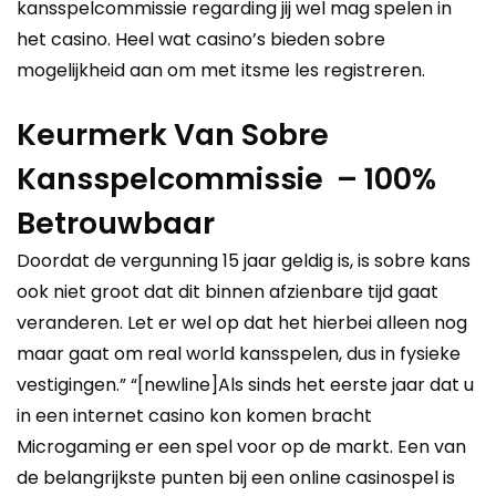
kansspelcommissie regarding jij wel mag spelen in
het casino. Heel wat casino’s bieden sobre
mogelijkheid aan om met itsme les registreren.
Keurmerk Van Sobre
Kansspelcommissie – 100%
Betrouwbaar
Doordat de vergunning 15 jaar geldig is, is sobre kans
ook niet groot dat dit binnen afzienbare tijd gaat
veranderen. Let er wel op dat het hierbei alleen nog
maar gaat om real world kansspelen, dus in fysieke
vestigingen.” “[newline]Als sinds het eerste jaar dat u
in een internet casino kon komen bracht
Microgaming er een spel voor op de markt. Een van
de belangrijkste punten bij een online casinospel is