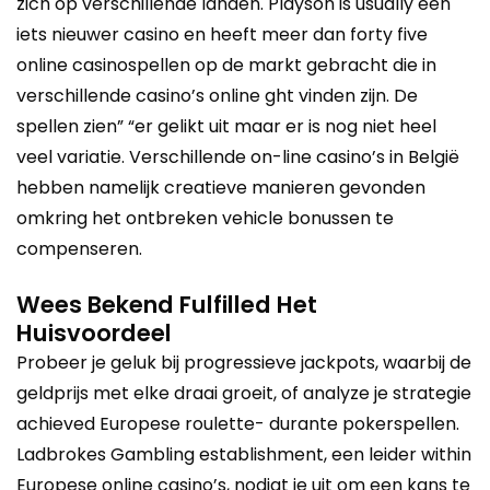
zich op verschillende landen. Playson is usually een
iets nieuwer casino en heeft meer dan forty five
online casinospellen op de markt gebracht die in
verschillende casino’s online ght vinden zijn. De
spellen zien” “er gelikt uit maar er is nog niet heel
veel variatie. Verschillende on-line casino’s in België
hebben namelijk creatieve manieren gevonden
omkring het ontbreken vehicle bonussen te
compenseren.
Wees Bekend Fulfilled Het
Huisvoordeel
Probeer je geluk bij progressieve jackpots, waarbij de
geldprijs met elke draai groeit, of analyze je strategie
achieved Europese roulette- durante pokerspellen.
Ladbrokes Gambling establishment, een leider within
Europese online casino’s, nodigt je uit om een kans te