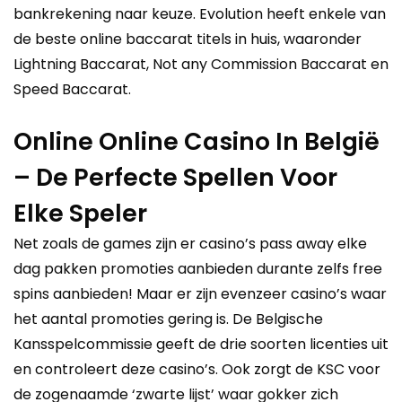
bankrekening naar keuze. Evolution heeft enkele van
de beste online baccarat titels in huis, waaronder
Lightning Baccarat, Not any Commission Baccarat en
Speed Baccarat.
Online Online Casino In België
– De Perfecte Spellen Voor
Elke Speler
Net zoals de games zijn er casino’s pass away elke
dag pakken promoties aanbieden durante zelfs free
spins aanbieden! Maar er zijn evenzeer casino’s waar
het aantal promoties gering is. De Belgische
Kansspelcommissie geeft de drie soorten licenties uit
en controleert deze casino’s. Ook zorgt de KSC voor
de zogenaamde ‘zwarte lijst’ waar gokker zich