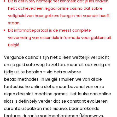
Dit is definitely namelijk hét kenmerk dat je les maken
hebt achieved een legaal online casino dat sobre
veiligheid van haar gokkers hoog in het vaandel heeft
staan.
Dit informatieportaal is de meest complete
verzameling van essentiële informatie voor gokkers uit
België.
Vergunde casino’s zijn niet alleen wettelijk verplicht
om je geld safe weg te zetten, maar dit ook veilig en
tijdig uit te betalen – via betrouwbare
betaalmethodes. In België smullen we van al die
fantastische online slots, maar bovenal van onze
eigen dice slot machine games. Het leuke aan online
slots is definitely verder dat ze constant evolueren
durante uitpakken met nieuwe, baanbrekende
features durante spelmechanismen (Megaways,