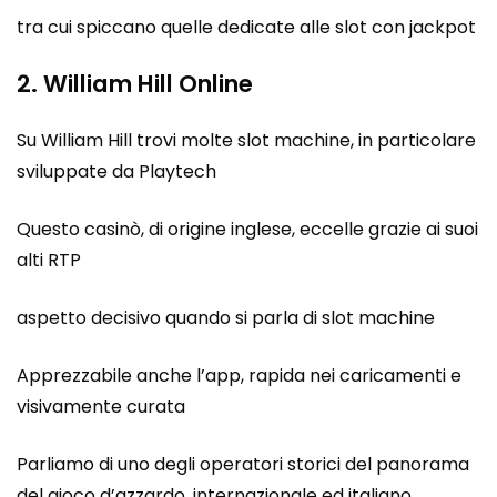
tra cui spiccano quelle dedicate alle slot con jackpot
2. William Hill Online
Su William Hill trovi molte slot machine, in particolare
sviluppate da Playtech
Questo casinò, di origine inglese, eccelle grazie ai suoi
alti RTP
aspetto decisivo quando si parla di slot machine
Apprezzabile anche l’app, rapida nei caricamenti e
visivamente curata
Parliamo di uno degli operatori storici del panorama
del gioco d’azzardo, internazionale ed italiano