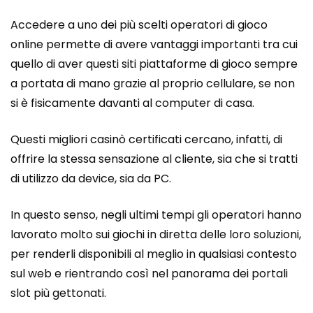
Accedere a uno dei più scelti operatori di gioco
online permette di avere vantaggi importanti tra cui
quello di aver questi siti piattaforme di gioco sempre
a portata di mano grazie al proprio cellulare, se non
si è fisicamente davanti al computer di casa.
Questi migliori casinò certificati cercano, infatti, di
offrire la stessa sensazione al cliente, sia che si tratti
di utilizzo da device, sia da PC.
In questo senso, negli ultimi tempi gli operatori hanno
lavorato molto sui giochi in diretta delle loro soluzioni,
per renderli disponibili al meglio in qualsiasi contesto
sul web e rientrando così nel panorama dei portali
slot più gettonati.