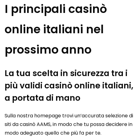
I principali casinò
online italiani nel
prossimo anno
La tua scelta in sicurezza tra i
più validi casinò online italiani,
a portata di mano
Sulla nostra homepage trovi un’accurata selezione di
siti da casinò AAMS, in modo che tu possa decidere in
modo adeguato quello che più fa per te.