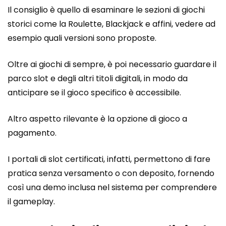
Il consiglio è quello di esaminare le sezioni di giochi
storici come la Roulette, Blackjack e affini, vedere ad
esempio quali versioni sono proposte.
Oltre ai giochi di sempre, è poi necessario guardare il
parco slot e degli altri titoli digitali, in modo da
anticipare se il gioco specifico è accessibile.
Altro aspetto rilevante è la opzione di gioco a
pagamento.
I portali di slot certificati, infatti, permettono di fare
pratica senza versamento o con deposito, fornendo
così una demo inclusa nel sistema per comprendere
il gameplay.