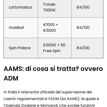
Totale:
Lottomatica
84/100
7000€
€1000 +
Goldbet
84/100
€5000
3.000€ + 50
Spin Palace
84/100
Free Spin
AAMS: di cosa si tratta? ovvero
ADM
In Italia il referente ufficiale del supervisione dei
casinò regolamentati è l’ADM (ex AAMS), la quale è
l’Agenzia Dogane e Monopoli, che svolge funzioni