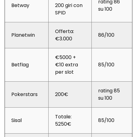
rating 86
Betway
200 giri con
su 100
SPID
Offerta:
Planetwin
86/100
€3.000
€5000 +
Betflag
€10 extra
85/100
per slot
rating 85
Pokerstars
200€
su 100
Totale:
Sisal
85/100
5250€