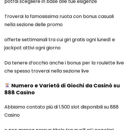
potrai scegliere in base alle tue esigenze
Troverai la famosissima ruota con bonus casuali
nella sezione delle promo
offerte settimanali tra cui giri gratis ogni lunedì e
jackpot attivi ogni giorno
Da tenere d’occhio anche i bonus per la roulette live
che spesso troverai nella sezione live
Numero e Varietà di Giochi da Casinò su
888 Casino
Abbiamo contato più di 1.500 slot disponibili su 888
Casino