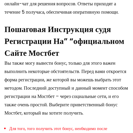
онлайн-чат для решения вопросов. Ответы приходят а
течение 5 получаса, обеспечивая оперативную помощи.
Пошаговая Инструкция судя
Регистрации На” “официальном
Сайте Мостбет
Вы также могу вывести бонус, только для этого важен
выполнить некоторые обстоятельств. Перед вами откроется
форма регистрации, же которой вы можешь выбрать этот
методом. Последний доступный и данный момент способом
регистрации на Мостбет – через социальные сети, и его
также очень простой. Выберите приветственный бонус
Мостбет, который вы хотите получить.
Для того, того получить этот бонус, необходимо после