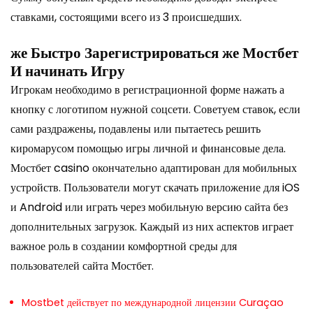
ставками, состоящими всего из 3 происшедших.
же Быстро Зарегистрироваться же Мостбет
И начинать Игру
Игрокам необходимо в регистрационной форме нажать а
кнопку с логотипом нужной соцсети. Советуем ставок, если
сами раздражены, подавлены или пытаетесь решить
киромарусом помощью игры личной и финансовые дела.
Мостбет casino окончательно адаптирован для мобильных
устройств. Пользователи могут скачать приложение для iOS
и Android или играть через мобильную версию сайта без
дополнительных загрузок. Каждый из них аспектов играет
важное роль в создании комфортной среды для
пользователей сайта Мостбет.
Mostbet действует по международной лицензии Curaçao