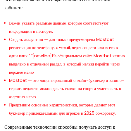
кабинете.
Важен указать реальные данные, которые соответствуют
информации в паспорте.
Создать аккаунт но — для только предусмотрена Mostbet
регистрация по телефону, e-mail, через соцсети или всего в
один клик.” “[newline]На официальном сайте Mostbet казино
выделено в отдельный раздел, в который нельзя перейти через
верхнее меню.
Mostbet — это лицензированный онлайн-букмекер и казино-
сервис, недалеко можно делать ставки на спорт а участвовать в
азартных играх.
Представим основные характеристики, которые делают этот
букмекер привлекательным для игроков в 2025 обжоровку.
Современные технологии способны получать доступ к