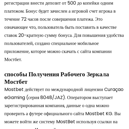
регистрации внести депозит от 500 до копейки одним
платежом. Бонус будет зачислен а игровой счет игрока в
течение 72 часов после совершения платежа. Это
означающее что, пользователь быть поставить в качестве
ставок 20-кратную сумму бонуса. Для повышения удобства
пользователей, создано специальное мобильное
приложение, которое можно скачать с сайта компании
Мостбет.
способы Получения Рабочего Зеркала
Мостбет
Mostbet действует по международной лицензии Curaçao
eGaming (серия 8048/JAZ). Оператором выступает
зарегистрированная компания, данные о одна можно
проверить а футере официального сайта Mostbet KG. Вы
можете войти же систему MostBet используя ссылки на