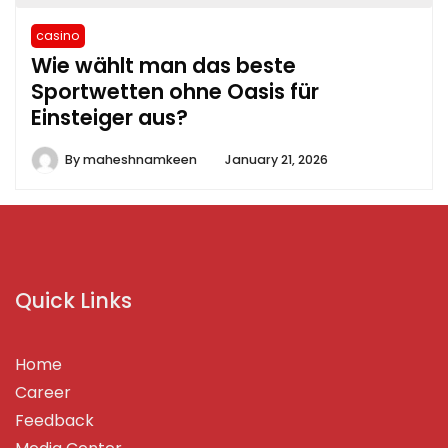
casino
Wie wählt man das beste
Sportwetten ohne Oasis für
Einsteiger aus?
By
maheshnamkeen
January 21, 2026
Quick Links
Home
Career
Feedback