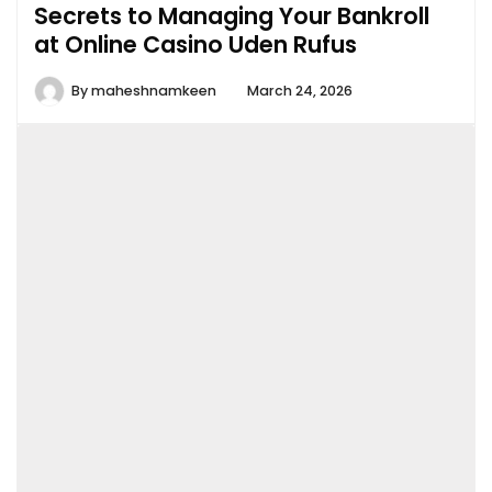
Secrets to Managing Your Bankroll
at Online Casino Uden Rufus
By
maheshnamkeen
March 24, 2026