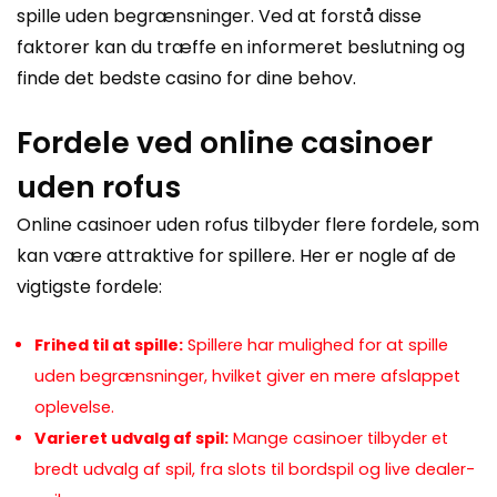
spille uden begrænsninger. Ved at forstå disse
faktorer kan du træffe en informeret beslutning og
finde det bedste casino for dine behov.
Fordele ved online casinoer
uden rofus
Online casinoer uden rofus tilbyder flere fordele, som
kan være attraktive for spillere. Her er nogle af de
vigtigste fordele:
Frihed til at spille:
Spillere har mulighed for at spille
uden begrænsninger, hvilket giver en mere afslappet
oplevelse.
Varieret udvalg af spil:
Mange casinoer tilbyder et
bredt udvalg af spil, fra slots til bordspil og live dealer-