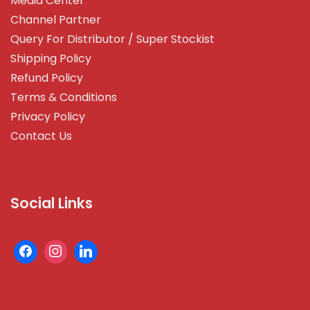
Media Center
Channel Partner
Query For Distributor / Super Stockist
Shipping Policy
Refund Policy
Terms & Conditions
Privacy Policy
Contact Us
Social Links