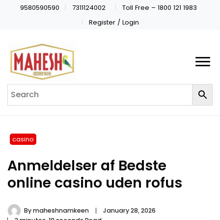
9580590590
7311124002
Toll Free – 1800 121 1983
Register / Login
casino
Anmeldelser af Bedste
online casino uden rofus
By
maheshnamkeen
January 28, 2026