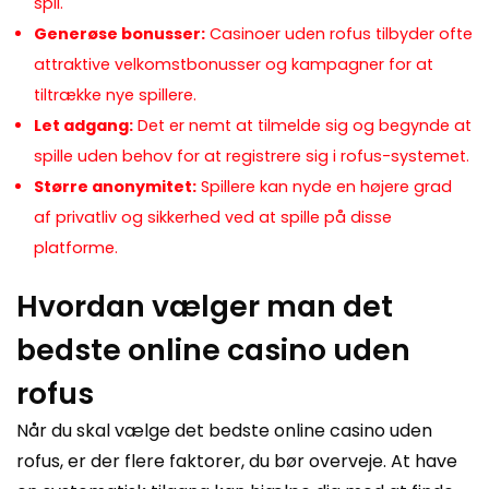
spil.
Generøse bonusser:
Casinoer uden rofus tilbyder ofte
attraktive velkomstbonusser og kampagner for at
tiltrække nye spillere.
Let adgang:
Det er nemt at tilmelde sig og begynde at
spille uden behov for at registrere sig i rofus-systemet.
Større anonymitet:
Spillere kan nyde en højere grad
af privatliv og sikkerhed ved at spille på disse
platforme.
Hvordan vælger man det
bedste online casino uden
rofus
Når du skal vælge det bedste online casino uden
rofus, er der flere faktorer, du bør overveje. At have