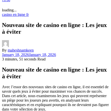
₹0.00
loading...
casino en ligne fr
Nouveau site de casino en ligne : Les jeux
à éviter
By
maheshnamkeen
January 18, 2026
January 18, 2026
3 minutes, 51 seconds Read
Nouveau site de casino en ligne : Les jeux
à éviter
Avec l’essor des nouveaux sites de casino en ligne, il est essentiel de
savoir quels jeux à éviter pour maximiser vos chances de succès.
Dans cet article, nous examinerons les jeux qui peuvent représenter
un piège pour les joueurs peu avertis, en analysant leurs
caractéristiques et en expliquant pourquoi ils ne devraient pas figurer
dans votre sélection de jeux.