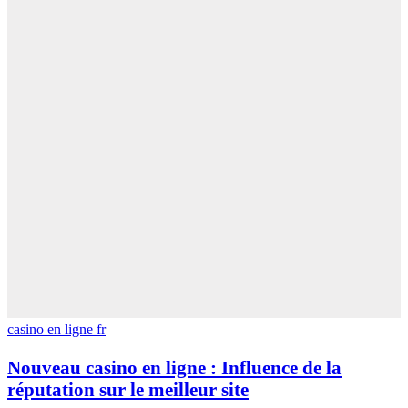
casino en ligne fr
Nouveau casino en ligne : Influence de la
réputation sur le meilleur site