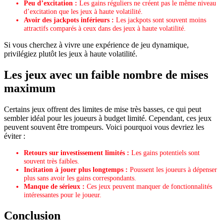
Peu d’excitation :
Les gains réguliers ne créent pas le même niveau
d’excitation que les jeux à haute volatilité.
Avoir des jackpots inférieurs :
Les jackpots sont souvent moins
attractifs comparés à ceux dans des jeux à haute volatilité.
Si vous cherchez à vivre une expérience de jeu dynamique,
privilégiez plutôt les jeux à haute volatilité.
Les jeux avec un faible nombre de mises
maximum
Certains jeux offrent des limites de mise très basses, ce qui peut
sembler idéal pour les joueurs à budget limité. Cependant, ces jeux
peuvent souvent être trompeurs. Voici pourquoi vous devriez les
éviter :
Retours sur investissement limités :
Les gains potentiels sont
souvent très faibles.
Incitation à jouer plus longtemps :
Poussent les joueurs à dépenser
plus sans avoir les gains correspondants.
Manque de sérieux :
Ces jeux peuvent manquer de fonctionnalités
intéressantes pour le joueur.
Conclusion