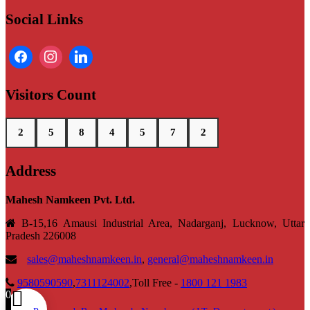
Social Links
Visitors Count
2
5
8
4
5
7
2
Address
Mahesh Namkeen Pvt. Ltd.
B-15,16 Amausi Industrial Area, Nadarganj, Lucknow, Uttar
Pradesh 226008
sales@maheshnamkeen.in
,
general@maheshnamkeen.in
9580590590
,
7311124002
,Toll Free -
1800 121 1983
0