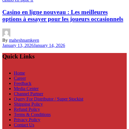
Casino en ligne nouveau : Les meilleures
options à essayer pour les joueurs occasionnels
By
maheshnamkeen
January 13, 2026
January 14, 2026
Quick Links
Home
Career
Feedback
Media Center
Channel Partner
Query For Distributor / Super Stockist
Shipping Policy
Refund Policy
Terms & Conditions
Privacy Policy
Contact Us