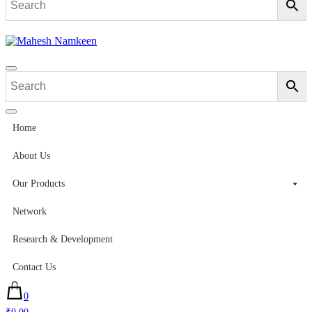
Home
About Us
Our Products
Network
Research & Development
Contact Us
0