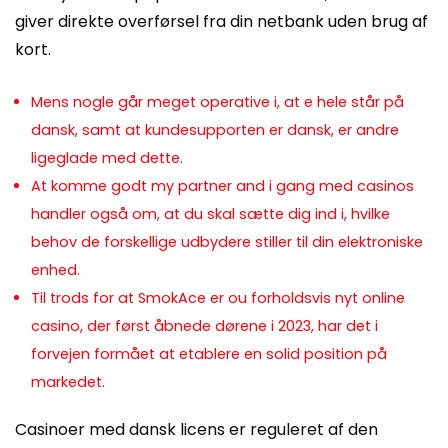
giver direkte overførsel fra din netbank uden brug af
kort.
Mens nogle går meget operative i, at e hele står på
dansk, samt at kundesupporten er dansk, er andre
ligeglade med dette.
At komme godt my partner and i gang med casinos
handler også om, at du skal sætte dig ind i, hvilke
behov de forskellige udbydere stiller til din elektroniske
enhed.
Til trods for at SmokAce er ou forholdsvis nyt online
casino, der først åbnede dørene i 2023, har det i
forvejen formået at etablere en solid position på
markedet.
Casinoer med dansk licens er reguleret af den