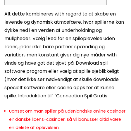
Alt dette kombineres with regard to at skabe en
levende og dynamisk atmosfære, hvor spillerne kan
dykke ned i en verden af underholdning og
muligheder. Vælg 1Red for en spiloplevelse uden
licens, jeder ikke bare partner spænding og
variation, men konstant giver dig nye måder with
vinde og have got det sjovt på. Download spil
software program eller vælg at spille øjeblikkeligt
(hvor det ikke ser nødvendigt at skulle downloade
specielt software eller casino apps for at kunne
spille. Introduktion til” “Connection Spil Gratis
Uanset om man spiller på udenlandske online casinoer
elr danske licens-casinoer, så vil bonusser altid være
en delete af oplevelsen.