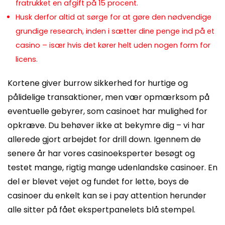
fratrukket en afgift på 15 procent.
Husk derfor altid at sørge for at gøre den nødvendige
grundige research, inden i sætter dine penge ind på et
casino – især hvis det kører helt uden nogen form for
licens.
Kortene giver burrow sikkerhed for hurtige og
pålidelige transaktioner, men vær opmærksom på
eventuelle gebyrer, som casinoet har mulighed for
opkræve. Du behøver ikke at bekymre dig – vi har
allerede gjort arbejdet for drill down. Igennem de
senere år har vores casinoeksperter besøgt og
testet mange, rigtig mange udenlandske casinoer. En
del er blevet vejet og fundet for lette, boys de
casinoer du enkelt kan se i pay attention herunder
alle sitter på fået ekspertpanelets blå stempel.