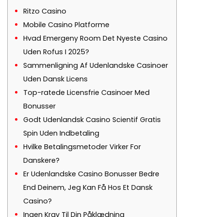
Ritzo Casino
Mobile Casino Platforme
Hvad Emergeny Room Det Nyeste Casino
Uden Rofus I 2025?
Sammenligning Af Udenlandske Casinoer
Uden Dansk Licens
Top-ratede Licensfrie Casinoer Med
Bonusser
Godt Udenlandsk Casino Scientif Gratis
Spin Uden Indbetaling
Hvilke Betalingsmetoder Virker For
Danskere?
Er Udenlandske Casino Bonusser Bedre
End Deinem, Jeg Kan Få Hos Et Dansk
Casino?
Ingen Krav Til Din Påklædning