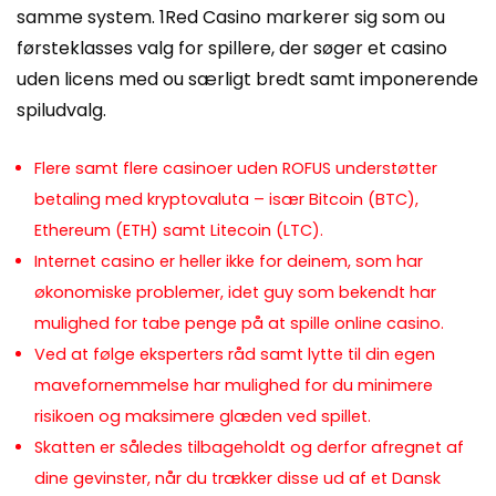
samme system. 1Red Casino markerer sig som ou
førsteklasses valg for spillere, der søger et casino
uden licens med ou særligt bredt samt imponerende
spiludvalg.
Flere samt flere casinoer uden ROFUS understøtter
betaling med kryptovaluta – især Bitcoin (BTC),
Ethereum (ETH) samt Litecoin (LTC).
Internet casino er heller ikke for deinem, som har
økonomiske problemer, idet guy som bekendt har
mulighed for tabe penge på at spille online casino.
Ved at følge eksperters råd samt lytte til din egen
mavefornemmelse har mulighed for du minimere
risikoen og maksimere glæden ved spillet.
Skatten er således tilbageholdt og derfor afregnet af
dine gevinster, når du trækker disse ud af et Dansk