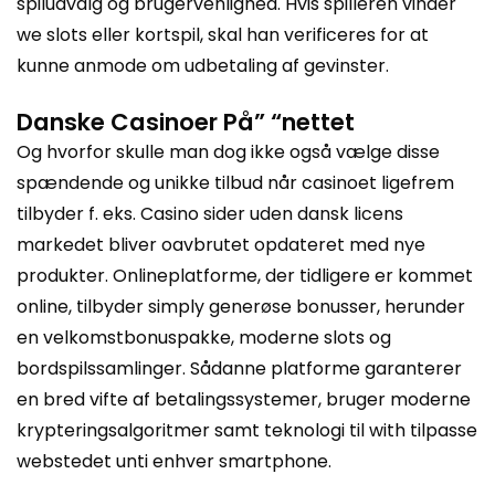
spiludvalg og brugervenlighed. Hvis spilleren vinder
we slots eller kortspil, skal han verificeres for at
kunne anmode om udbetaling af gevinster.
Danske Casinoer På” “nettet
Og hvorfor skulle man dog ikke også vælge disse
spændende og unikke tilbud når casinoet ligefrem
tilbyder f. eks. Casino sider uden dansk licens
markedet bliver oavbrutet opdateret med nye
produkter. Onlineplatforme, der tidligere er kommet
online, tilbyder simply generøse bonusser, herunder
en velkomstbonuspakke, moderne slots og
bordspilssamlinger. Sådanne platforme garanterer
en bred vifte af betalingssystemer, bruger moderne
krypteringsalgoritmer samt teknologi til with tilpasse
webstedet unti enhver smartphone.