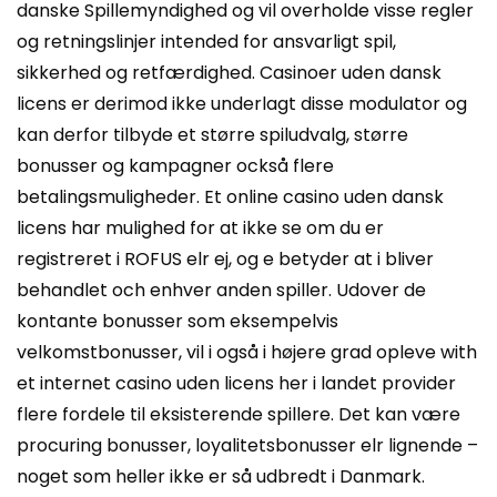
danske Spillemyndighed og vil overholde visse regler
og retningslinjer intended for ansvarligt spil,
sikkerhed og retfærdighed. Casinoer uden dansk
licens er derimod ikke underlagt disse modulator og
kan derfor tilbyde et større spiludvalg, større
bonusser og kampagner också flere
betalingsmuligheder. Et online casino uden dansk
licens har mulighed for at ikke se om du er
registreret i ROFUS elr ej, og e betyder at i bliver
behandlet och enhver anden spiller. Udover de
kontante bonusser som eksempelvis
velkomstbonusser, vil i også i højere grad opleve with
et internet casino uden licens her i landet provider
flere fordele til eksisterende spillere. Det kan være
procuring bonusser, loyalitetsbonusser elr lignende –
noget som heller ikke er så udbredt i Danmark.