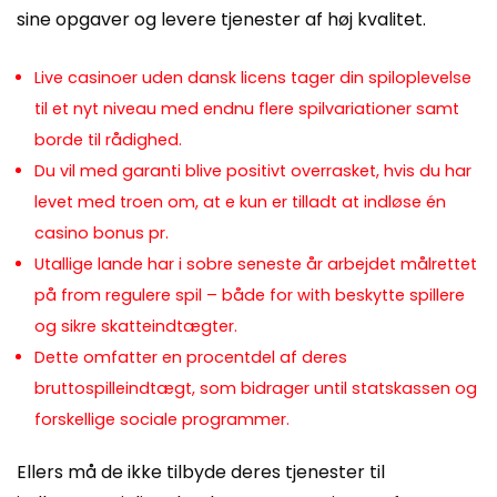
sine opgaver og levere tjenester af høj kvalitet.
Live casinoer uden dansk licens tager din spiloplevelse
til et nyt niveau med endnu flere spilvariationer samt
borde til rådighed.
Du vil med garanti blive positivt overrasket, hvis du har
levet med troen om, at e kun er tilladt at indløse én
casino bonus pr.
Utallige lande har i sobre seneste år arbejdet målrettet
på from regulere spil – både for with beskytte spillere
og sikre skatteindtægter.
Dette omfatter en procentdel af deres
bruttospilleindtægt, som bidrager until statskassen og
forskellige sociale programmer.
Ellers må de ikke tilbyde deres tjenester til