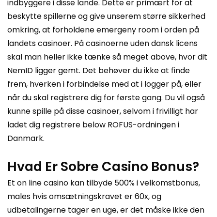
indbyggere i disse lande. Dette er primært for at
beskytte spillerne og give unserem større sikkerhed
omkring, at forholdene emergeny room i orden på
landets casinoer. På casinoerne uden dansk licens
skal man heller ikke tænke så meget above, hvor dit
NemID ligger gemt. Det behøver du ikke at finde
frem, hverken i forbindelse med at i logger på, eller
når du skal registrere dig for første gang. Du vil også
kunne spille på disse casinoer, selvom i frivilligt har
ladet dig registrere below ROFUS-ordningen i
Danmark.
Hvad Er Sobre Casino Bonus?
Et on line casino kan tilbyde 500% i velkomstbonus,
males hvis omsætningskravet er 60x, og
udbetalingerne tager en uge, er det måske ikke den