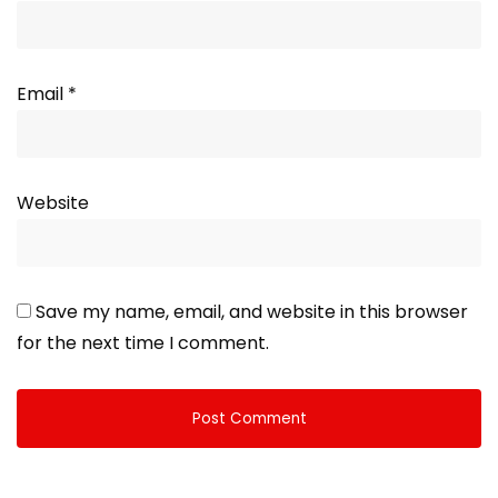
Email
*
Website
Save my name, email, and website in this browser
for the next time I comment.