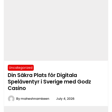
Uncategorized
Din Säkra Plats för Digitala
Speläventyr i Sverige med Godz
Casino
By
maheshnamkeen
July 4, 2026