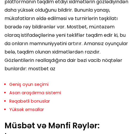
platformanın təqdim etdiyi xidmətlərin gözlədiyindən
daha yüksək olduğunu bildirir. Bununla yanaşı,
mükafatların əldə edilməsi və turnirlərin təşkilatı
barədə rəy bildirənlər var. Mostbet, müntəzəm
olaraq istifadəçilərinə yeni təkliflər təqdim edir ki, bu
da onların məmnuniyyətini artırır. Amansız oyunçular
belə, təqdim olunan xidmətlərdən razıdır.
Gözləntilərin reallaşdığına dair bəzi vacib nöqtələr
bunlardır:
mostbet az
Geniş oyun seçimi
Asan araşdırma sistemi
Rəqabətli bonuslar
Yüksək əmsallar
Müsbət və Mənfi Rəylər: