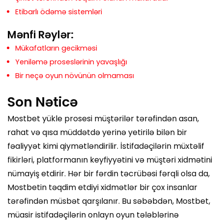
Etibarlı ödəmə sistemləri
Mənfi Rəylər:
Mükafatların gecikməsi
Yeniləmə proseslərinin yavaşlığı
Bir neçə oyun növünün olmaması
Son Nəticə
Mostbet yükle prosesi müştərilər tərəfindən asan,
rahat və qısa müddətdə yerinə yetirilə bilən bir
fəaliyyət kimi qiymətləndirilir. İstifadəçilərin müxtəlif
fikirləri, platformanın keyfiyyətini və müştəri xidmətini
nümayiş etdirir. Hər bir fərdin təcrübəsi fərqli olsa da,
Mostbetin təqdim etdiyi xidmətlər bir çox insanlar
tərəfindən müsbət qarşılanır. Bu səbəbdən, Mostbet,
müasir istifadəçilərin onlayn oyun tələblərinə