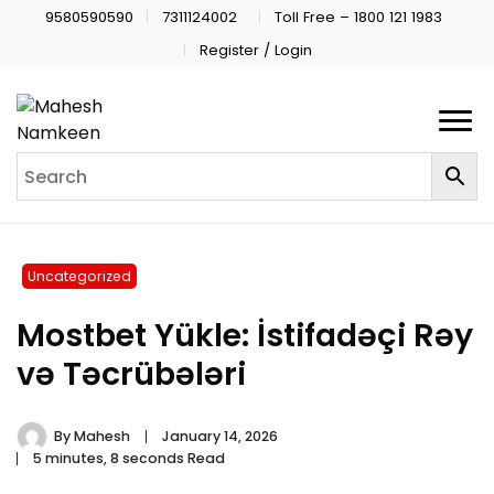
9580590590
7311124002
Toll Free – 1800 121 1983
Register / Login
Uncategorized
Mostbet Yükle: İstifadəçi Rəy
və Təcrübələri
By
Mahesh
January 14, 2026
5 minutes, 8 seconds Read