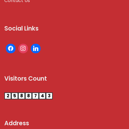
Contact Us
Social Links
Visitors Count
2
5
8
8
7
4
3
Address