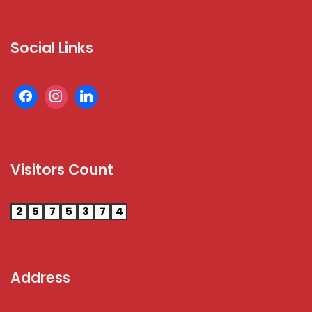
Social Links
Visitors Count
2
5
7
5
3
7
4
Address