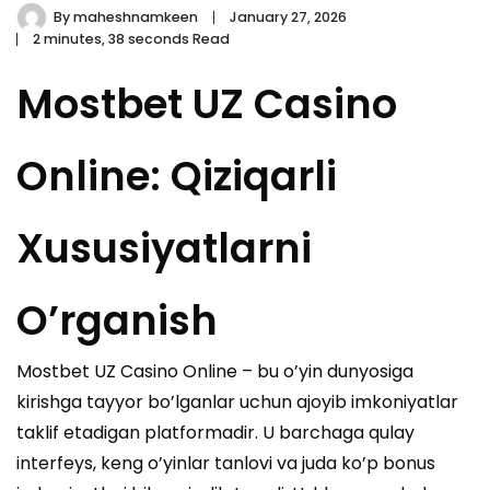
By
maheshnamkeen
January 27, 2026
2 minutes, 38 seconds Read
Mostbet UZ Casino
Online: Qiziqarli
Xususiyatlarni
O’rganish
Mostbet UZ Casino Online – bu o’yin dunyosiga
kirishga tayyor bo’lganlar uchun ajoyib imkoniyatlar
taklif etadigan platformadir. U barchaga qulay
interfeys, keng o’yinlar tanlovi va juda ko’p bonus