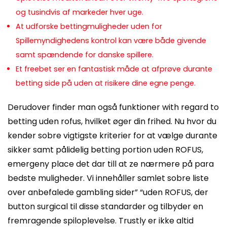
og tusindvis af markeder hver uge.
At udforske bettingmuligheder uden for
Spillemyndighedens kontrol kan være både givende
samt spændende for danske spillere.
Et freebet ser en fantastisk måde at afprøve durante
betting side på uden at risikere dine egne penge.
Derudover finder man også funktioner with regard to
betting uden rofus, hvilket øger din frihed. Nu hvor du
kender sobre vigtigste kriterier for at vælge durante
sikker samt pålidelig betting portion uden ROFUS,
emergeny place det dar till at ze nærmere på para
bedste muligheder. Vi innehåller samlet sobre liste
over anbefalede gambling sider” “uden ROFUS, der
button surgical til disse standarder og tilbyder en
fremragende spiloplevelse. Trustly er ikke altid