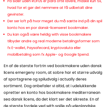
På sider uden ROFUS er para ofte lavere, måske kun 5x,
hvad for et gør det nemmere at få udbetalt dine
gevinster.
Der ser loft på hvor meget du må sætte ind på din spil
konto hos en por dansk-licenseret bookmaker.
Du kan også være heldig with visse bookmakere
tilbyder andre og real moderne betalingsformer som
fx E-wallet, Paysafecard, kryptovaluta eller
mobilbetaling som fx Apple- og Google Spend.
En af de største fortrin ved bookmakere uden dansk
licens emergeny room, at sobre har et større udvalg
af sportsgrene og spiludvalg i actually deres
sortiment. Dog anbefaler vi altid, at i udelukkende
opretter en konto hos bookmakere mediterranean
sea dansk licens, da det klart ser det sikreste. En af
de største fordele ved with spille på udenlandske