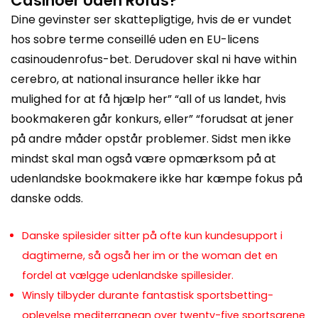
Casinoer Uden Rofus?
Dine gevinster ser skattepligtige, hvis de er vundet
hos sobre terme conseillé uden en EU-licens
casinoudenrofus-bet. Derudover skal ni have within
cerebro, at national insurance heller ikke har
mulighed for at få hjælp her” “all of us landet, hvis
bookmakeren går konkurs, eller” “forudsat at jener
på andre måder opstår problemer. Sidst men ikke
mindst skal man også være opmærksom på at
udenlandske bookmakere ikke har kæmpe fokus på
danske odds.
Danske spilesider sitter på ofte kun kundesupport i
dagtimerne, så også her im or the woman det en
fordel at vælgge udenlandske spillesider.
Winsly tilbyder durante fantastisk sportsbetting-
oplevelse mediterranean over twenty-five sportsgrene