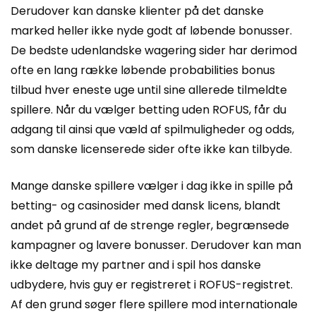
Derudover kan danske klienter på det danske
marked heller ikke nyde godt af løbende bonusser.
De bedste udenlandske wagering sider har derimod
ofte en lang række løbende probabilities bonus
tilbud hver eneste uge until sine allerede tilmeldte
spillere. Når du vælger betting uden ROFUS, får du
adgang til ainsi que væld af spilmuligheder og odds,
som danske licenserede sider ofte ikke kan tilbyde.
Mange danske spillere vælger i dag ikke in spille på
betting- og casinosider med dansk licens, blandt
andet på grund af de strenge regler, begrænsede
kampagner og lavere bonusser. Derudover kan man
ikke deltage my partner and i spil hos danske
udbydere, hvis guy er registreret i ROFUS-registret.
Af den grund søger flere spillere mod internationale