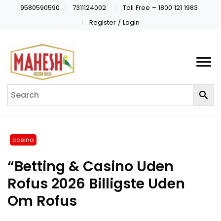
9580590590
7311124002
Toll Free – 1800 121 1983
Register / Login
casino
“Betting & Casino Uden
Rofus 2026 Billigste Uden
Om Rofus