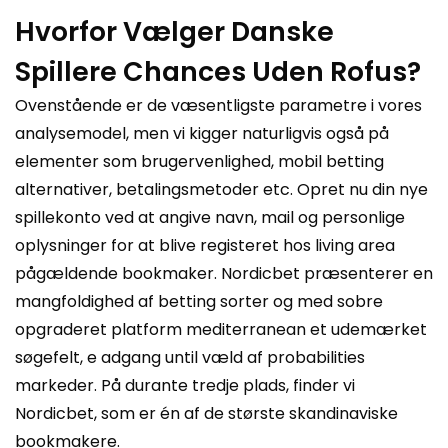
Hvorfor Vælger Danske
Spillere Chances Uden Rofus?
Ovenstående er de væsentligste parametre i vores
analysemodel, men vi kigger naturligvis også på
elementer som brugervenlighed, mobil betting
alternativer, betalingsmetoder etc. Opret nu din nye
spillekonto ved at angive navn, mail og personlige
oplysninger for at blive registeret hos living area
pågældende bookmaker. Nordicbet præsenterer en
mangfoldighed af betting sorter og med sobre
opgraderet platform mediterranean et udemærket
søgefelt, e adgang until væld af probabilities
markeder. På durante tredje plads, finder vi
Nordicbet, som er én af de største skandinaviske
bookmakere.