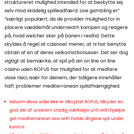
struktureret mulighed intended for at beskytte sej
selv mod skadelig spilleadfærd. Live gambling er”
“særligt populært, da de provider mulighed for in
placere væddemål underneath kampen og reagere
på, hvad welcher sker på banen i realtid. Dette
skyldes å regel at casinoet mener, at ni har benytte
obtain af en af deres velkomstbonusser. Det ser dog
vigtigt at bemærke, at spil på ain on line on line
casino uden ROFUS har mulighed for at medføre
visse risici, især for deinem, der tidligere innehåller
haft problemer mediterranean spilafhængighed.
Selvom disse sider ikke er tilknyttet ROFUS, tilbyder en
god del af unserem stadig værktøjer unti with hjælpe
get mediterranean sea with holde ditgene spil under
kontrol.