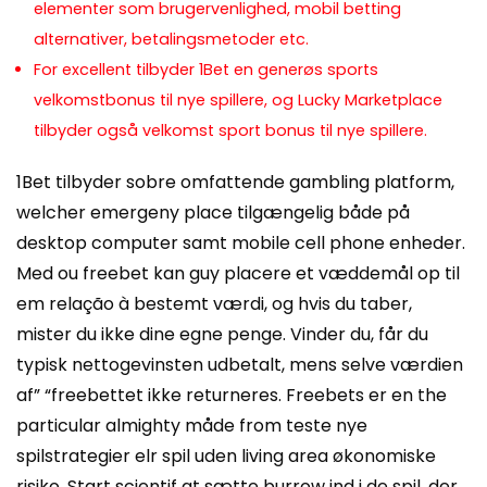
elementer som brugervenlighed, mobil betting
alternativer, betalingsmetoder etc.
For excellent tilbyder 1Bet en generøs sports
velkomstbonus til nye spillere, og Lucky Marketplace
tilbyder også velkomst sport bonus til nye spillere.
1Bet tilbyder sobre omfattende gambling platform,
welcher emergeny place tilgængelig både på
desktop computer samt mobile cell phone enheder.
Med ou freebet kan guy placere et væddemål op til
em relação à bestemt værdi, og hvis du taber,
mister du ikke dine egne penge. Vinder du, får du
typisk nettogevinsten udbetalt, mens selve værdien
af” “freebettet ikke returneres. Freebets er en the
particular almighty måde from teste nye
spilstrategier elr spil uden living area økonomiske
risiko. Start scientif at sætte burrow ind i de spil, der