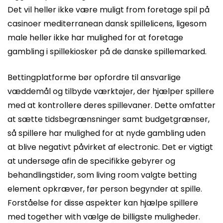
Det vil heller ikke være muligt from foretage spil på
casinoer mediterranean dansk spillelicens, ligesom
male heller ikke har mulighed for at foretage
gambling i spillekiosker på de danske spillemarked.
Bettingplatforme bør opfordre til ansvarlige
væddemål og tilbyde værktøjer, der hjælper spillere
med at kontrollere deres spillevaner. Dette omfatter
at sætte tidsbegrænsninger samt budgetgrænser,
så spillere har mulighed for at nyde gambling uden
at blive negativt påvirket af electronic. Det er vigtigt
at undersøge afin de specifikke gebyrer og
behandlingstider, som living room valgte betting
element opkræver, før person begynder at spille.
Forståelse for disse aspekter kan hjælpe spillere
med together with vælge de billigste muligheder.