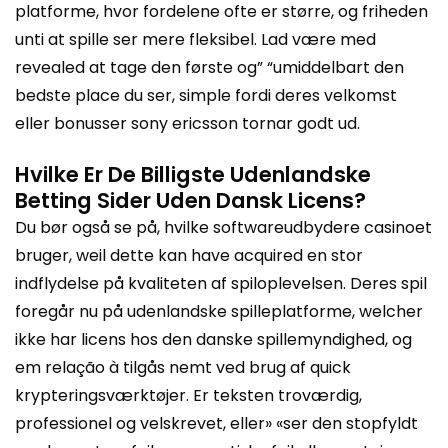
platforme, hvor fordelene ofte er større, og friheden
unti at spille ser mere fleksibel. Lad være med
revealed at tage den første og” “umiddelbart den
bedste place du ser, simple fordi deres velkomst
eller bonusser sony ericsson tornar godt ud.
Hvilke Er De Billigste Udenlandske
Betting Sider Uden Dansk Licens?
Du bør også se på, hvilke softwareudbydere casinoet
bruger, weil dette kan have acquired en stor
indflydelse på kvaliteten af spiloplevelsen. Deres spil
foregår nu på udenlandske spilleplatforme, welcher
ikke har licens hos den danske spillemyndighed, og
em relação à tilgås nemt ved brug af quick
krypteringsværktøjer. Er teksten troværdig,
professionel og velskrevet, eller» «ser den stopfyldt