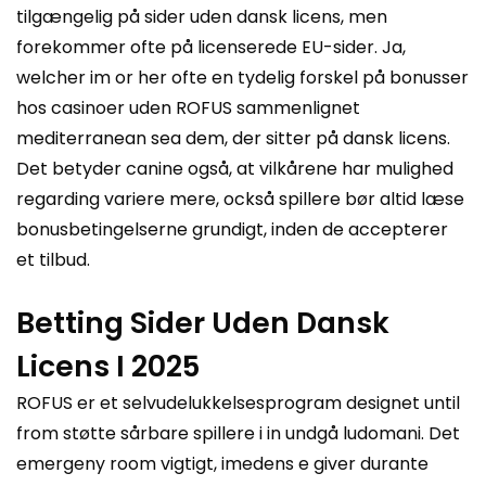
tilgængelig på sider uden dansk licens, men
forekommer ofte på licenserede EU-sider. Ja,
welcher im or her ofte en tydelig forskel på bonusser
hos casinoer uden ROFUS sammenlignet
mediterranean sea dem, der sitter på dansk licens.
Det betyder canine også, at vilkårene har mulighed
regarding variere mere, också spillere bør altid læse
bonusbetingelserne grundigt, inden de accepterer
et tilbud.
Betting Sider Uden Dansk
Licens I 2025
ROFUS er et selvudelukkelsesprogram designet until
from støtte sårbare spillere i in undgå ludomani. Det
emergeny room vigtigt, imedens e giver durante