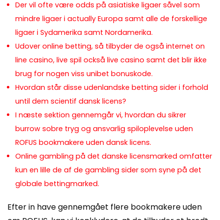
Der vil ofte være odds på asiatiske ligaer såvel som
mindre ligaer i actually Europa samt alle de forskellige
ligaer i Sydamerika samt Nordamerika.
Udover online betting, så tilbyder de også internet on
line casino, live spil också live casino samt det blir ikke
brug for nogen viss unibet bonuskode.
Hvordan står disse udenlandske betting sider i forhold
until dem scientif dansk licens?
I næste sektion gennemgår vi, hvordan du sikrer
burrow sobre tryg og ansvarlig spiloplevelse uden
ROFUS bookmakere uden dansk licens.
Online gambling på det danske licensmarked omfatter
kun en lille de af de gambling sider som syne på det
globale bettingmarked.
Efter in have gennemgået flere bookmakere uden