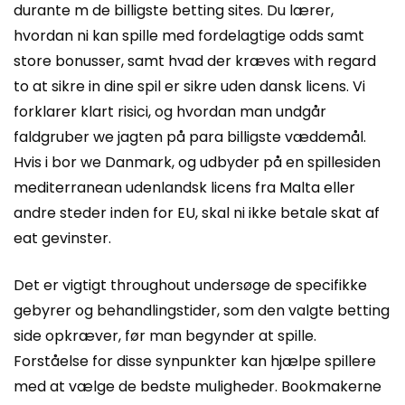
durante m de billigste betting sites. Du lærer,
hvordan ni kan spille med fordelagtige odds samt
store bonusser, samt hvad der kræves with regard
to at sikre in dine spil er sikre uden dansk licens. Vi
forklarer klart risici, og hvordan man undgår
faldgruber we jagten på para billigste væddemål.
Hvis i bor we Danmark, og udbyder på en spillesiden
mediterranean udenlandsk licens fra Malta eller
andre steder inden for EU, skal ni ikke betale skat af
eat gevinster.
Det er vigtigt throughout undersøge de specifikke
gebyrer og behandlingstider, som den valgte betting
side opkræver, før man begynder at spille.
Forståelse for disse synpunkter kan hjælpe spillere
med at vælge de bedste muligheder. Bookmakerne