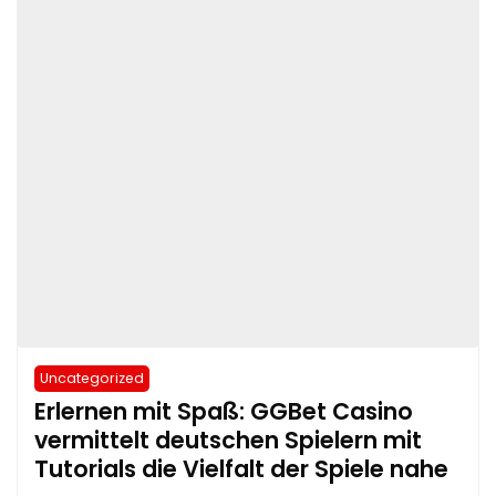
Uncategorized
Erlernen mit Spaß: GGBet Casino
vermittelt deutschen Spielern mit
Tutorials die Vielfalt der Spiele nahe