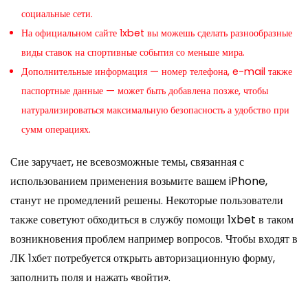
социальные сети.
На официальном сайте 1xbet вы можешь сделать разнообразные
виды ставок на спортивные события со меньше мира.
Дополнительные информация — номер телефона, e-mail также
паспортные данные — может быть добавлена позже, чтобы
натурализироваться максимальную безопасность а удобство при
сумм операциях.
Сие заручает, не всевозможные темы, связанная с
использованием применения возьмите вашем iPhone,
станут не промедлений решены. Некоторые пользователи
также советуют обходиться в службу помощи 1xbet в таком
возникновения проблем например вопросов. Чтобы входят в
ЛК 1хбет потребуется открыть авторизационную форму,
заполнить поля и нажать «войти».