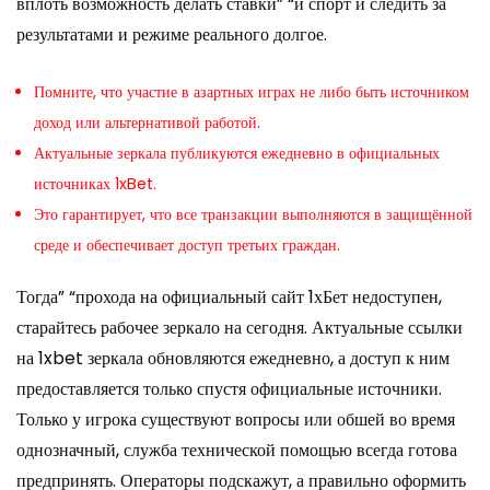
вплоть возможность делать ставки” “и спорт и следить за
результатами и режиме реального долгое.
Помните, что участие в азартных играх не либо быть источником
доход или альтернативой работой.
Актуальные зеркала публикуются ежедневно в официальных
источниках 1xBet.
Это гарантирует, что все транзакции выполняются в защищённой
среде и обеспечивает доступ третьих граждан.
Тогда” “прохода на официальный сайт 1хБет недоступен,
старайтесь рабочее зеркало на сегодня. Актуальные ссылки
на 1xbet зеркала обновляются ежедневно, а доступ к ним
предоставляется только спустя официальные источники.
Только у игрока существуют вопросы или обшей во время
однозначный, служба технической помощью всегда готова
предпринять. Операторы подскажут, а правильно оформить