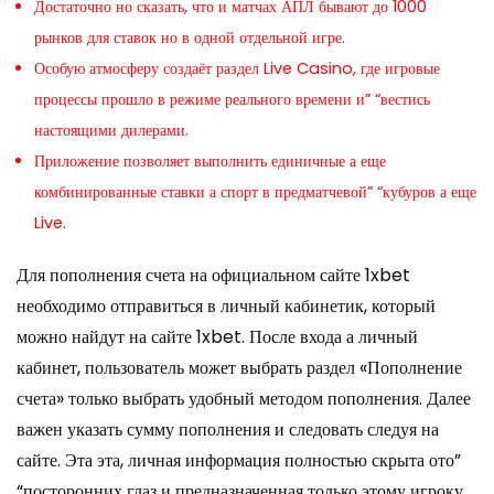
Достаточно но сказать, что и матчах АПЛ бывают до 1000
рынков для ставок но в одной отдельной игре.
Особую атмосферу создаёт раздел Live Casino, где игровые
процессы прошло в режиме реального времени и” “вестись
настоящими дилерами.
Приложение позволяет выполнить единичные а еще
комбинированные ставки а спорт в предматчевой” “кубуров а еще
Live.
Для пополнения счета на официальном сайте 1xbet
необходимо отправиться в личный кабинетик, который
можно найдут на сайте 1xbet. После входа а личный
кабинет, пользователь может выбрать раздел «Пополнение
счета» только выбрать удобный методом пополнения. Далее
важен указать сумму пополнения и следовать следуя на
сайте. Эта эта, личная информация полностью скрыта ото”
“посторонних глаз и предназначенная только этому игроку.