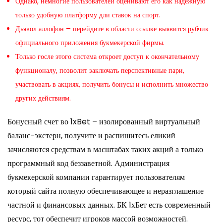
Однако, немногие пользователей оценивают его как надежную
только удобную платформу дли ставок на спорт.
Дьявол аллофон – перейдите в области ссылке выявится рубчик
официального приложения букмекерской фирмы.
Только госле этого система откроет доступ к окончательному
функционалу, позволит заключать перспективные пари,
участвовать в акциях, получить бонусы и исполнить множество
других действиям.
Бонусный счет во 1xBet – изолированный виртуальный
баланс-экстерн, получите и распишитесь еликий
зачисляются средствам в масштабах таких акций а только
программный код беззаветной. Администрация
букмекерской компании гарантирует пользователям
который сайта полную обеспечивающее и неразглашение
частной и финансовых данных. БК 1хБет есть современный
ресурс, тот обеспечит игроков массой возможностей.