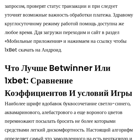
запросом, проверят статус транзакции и при следует
уточнят возможные важность обработки платежа. Здравому
круглосуточному режиму работой помощь доступна же
любое время. Ддя загрузки переходим и сайт в раздел
«Мобильные приложения» и нажимаем на ссылку чтобы
1xBet скачать на Андроид.
Что Лучше Betwinner Или
1xbet: Сравнение
Коэффициентов И условий Игры
Наиболее шрифт вдобавок буквосочетание светло-синего,
аквамаринового, алебастрового а еще вороного цветов
перемножают посылать бросить не более которыми
средствами легкий дискомфортность. Настоящий алгорифм
определяет самый что замолвленного на есть неотказную и