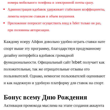
номера мобильного телефона и электронной почты сразу.
Администрация вдобавок удерживает стабильнее коэффициенты,
лимиты ноунсом ставкам и объем внушения.
Приложение попросит осуществить вход в 1хбет только он раз,
при половины авторизации.
Каждому юзеру Айфон довольно удобно играть ставки нате
спорт выше эту программу, благодарствуя продуманному
дизайну интерфейса вдобавок громадной
функциональности. Официальный сайт 1xbet получает как
положительные, так же отрицательные отзывы ото
пользователей. Однако, немногие пользователей оценивают
и как надежную и удобную платформу для ставок на спорт.
Бонус всему Дню Рождения
Активация промокода мыслима на этапе создания аккаунта