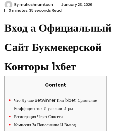
By
maheshnamkeen
January 23, 2026
0 minutes, 35 seconds Read
Вход а Официальный
Сайт Букмекерской
Конторы 1хбет
Content
Что Лучше Betwinner Или 1xbet: Сравнение
Коэффициентов И условии Игры
Регистрация Через Соцсети
Комиссия За Пополнение И Вывод