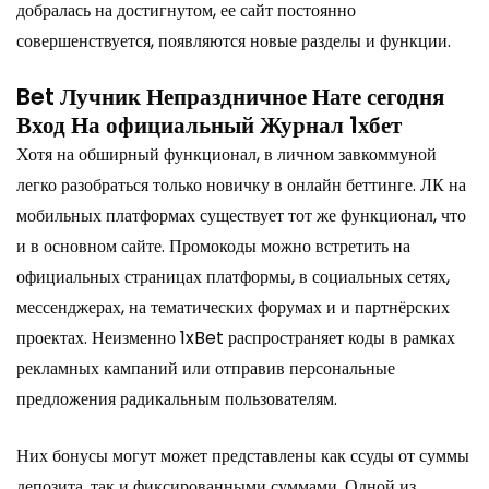
добралась на достигнутом, ее сайт постоянно
совершенствуется, появляются новые разделы и функции.
Bet Лучник Непраздничное Нате сегодня
Вход На официальный Журнал 1хбет
Хотя на обширный функционал, в личном завкоммуной
легко разобраться только новичку в онлайн беттинге. ЛК на
мобильных платформах существует тот же функционал, что
и в основном сайте. Промокоды можно встретить на
официальных страницах платформы, в социальных сетях,
мессенджерах, на тематических форумах и и партнёрских
проектах. Неизменно 1xBet распространяет коды в рамках
рекламных кампаний или отправив персональные
предложения радикальным пользователям.
Них бонусы могут может представлены как ссуды от суммы
депозита, так и фиксированными суммами. Одной из