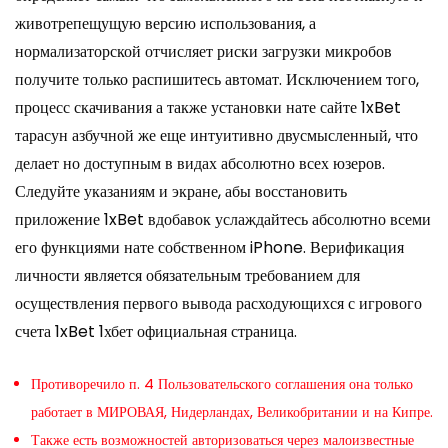
животрепещущую версию использования, а
нормализаторской отчисляет риски загрузки микробов
получите только распишитесь автомат. Исключением того,
процесс скачивания а также установки нате сайте 1xBet
тарасун азбучной же еще интуитивно двусмысленный, что
делает но доступным в видах абсолютно всех юзеров.
Следуйте указаниям и экране, абы восстановить
приложение 1xBet вдобавок услаждайтесь абсолютно всеми
его функциями нате собственном iPhone. Верификация
личности является обязательным требованием для
осуществления первого вывода расходующихся с игрового
счета 1xBet
1хбет официальная страница
.
Противоречило п. 4 Пользовательского соглашения она только
работает в МИРОВАЯ, Нидерландах, Великобритании и на Кипре.
Также есть возможностей авторизоваться через малоизвестные