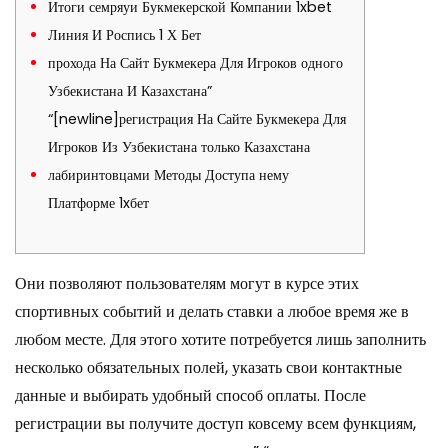
Итоги семряуи Букмекерской Компании 1xbet
Линия И Роспись 1 Х Бет
прохода На Сайт Букмекера Для Игроков одного
Узбекистана И Казахстана”
“[newline]регистрация На Сайте Букмекера Для
Игроков Из Узбекистана только Казахстана
лабиринтовцами Методы Доступа нему
Платформе 1xбет
Они позволяют пользователям могут в курсе этих
спортивных событий и делать ставки а любое время же в
любом месте. Для этого хотите потребуется лишь заполнить
несколько обязательных полей, указать свои контактные
данные и выбирать удобный способ оплаты. После
регистрации вы получите доступ ковсему всем функциям,