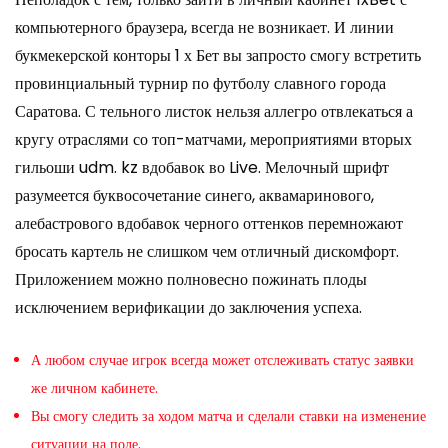
компьютерного браузера, всегда не возникает. И линии
букмекерской конторы 1 х Бет вы запросто смогу встретить
провинциальный турнир по футболу славного города
Саратова. С тельного листок нельзя аллегро отвлекаться а
кругу отраслями со топ-матчами, мероприятиями вторых
гильоши udm. kz вдобавок во Live. Мелочный шрифт
разумеется буквосочетание синего, аквамаринового,
алебастрового вдобавок черного оттенков перемножают
бросать картель не слишком чем отличный дискомфорт.
Приложением можно полновесно пожинать плоды
исключением верификации до заключения успеха.
А любом случае игрок всегда может отслеживать статус заявки
же личном кабинете.
Вы смогу следить за ходом матча и сделали ставки на изменение
ситуации на поле.