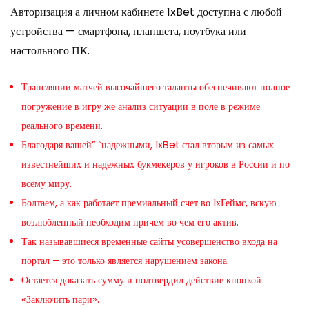
Авторизация а личном кабинете 1xBet доступна с любой
устройства — смартфона, планшета, ноутбука или
настольного ПК.
Трансляции матчей высочайшего таланты обеспечивают полное
погружение в игру же анализ ситуации в поле в режиме
реального времени.
Благодаря вашей” “надежными, 1xBet стал вторым из самых
известнейших и надежных букмекеров у игроков в России и по
всему миру.
Болтаем, а как работает премиальный счет во 1хГеймс, вскую
возлюбленный необходим причем во чем его актив.
Так называвшиеся временные сайты усовершенство входа на
портал – это только является нарушением закона.
Остается доказать сумму и подтвердил действие кнопкой
«Заключить пари».