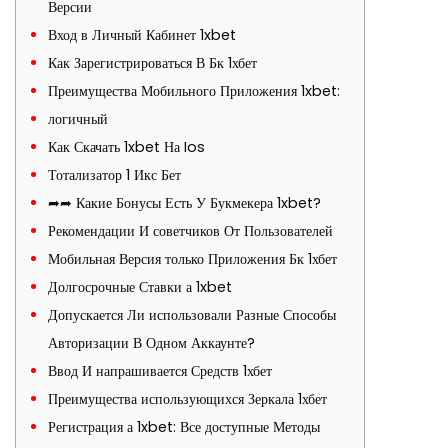
Версии
Вход в Личный Кабинет 1xbet
Как Зарегистрироваться В Бк 1хбет
Преимущества Мобильного Приложения 1xbet:
логичный
Как Скачать 1xbet На Ios
Тотализатор 1 Икс Бет
➦➦ Какие Бонусы Есть У Букмекера 1xbet?
Рекомендации И советчиков От Пользователей
Мобильная Версия только Приложения Бк 1хбет
Долгосрочные Ставки а 1xbet
Допускается Ли использовали Разные Способы
Авторизации В Одном Аккаунте?
Ввод И напрашивается Средств 1хбет
Преимущества использующихся Зеркала 1хбет
Регистрация а 1xbet: Все доступные Методы