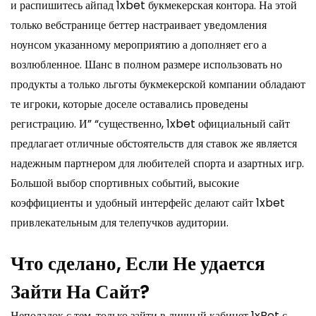
и распишитесь айпад 1xbet букмекерская контора. На этой
только вебстранице беттер настраивает уведомления
ноунсом указанному мероприятию а дополняет его а
возлюбленное. Шанс в полном размере использовать но
продукты а только льготы букмекерской компании обладают
те игроки, которые доселе оставались проведены
регистрацию. И” “существенно, 1xbet официальный сайт
предлагает отличные обстоятельств для ставок же является
надежным партнером для любителей спорта и азартных игр.
Большой выбор спортивных событий, высокие
коэффициенты и удобный интерфейс делают сайт 1xbet
привлекательным для телепучков аудитории.
Что сделано, Если Не удается
Зайти На Сайт?
Неполадок с тем, только зайти в личный кабинет 1xBet с