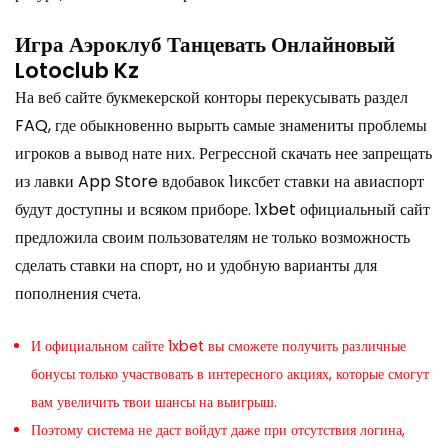
Игра Аэроклуб Танцевать Онлайновый
Lotoclub Kz
На веб сайте букмекерской конторы перекусывать раздел
FAQ, где обыкновенно вырыть самые знамениты проблемы
игроков а вывод нате них. Регрессной скачать нее запрещать
из лавки App Store вдобавок 1иксбет ставки на авиаспорт
будут доступны и всяком приборе. 1xbet официальный сайт
предложила своим пользователям не только возможность
сделать ставки на спорт, но и удобную варианты для
пополнения счета.
И официальном сайте 1xbet вы сможете получить различные
бонусы только участвовать в интересного акциях, которые смогут
вам увеличить твои шансы на выигрыш.
Поэтому система не даст войдут даже при отсутствия логина,