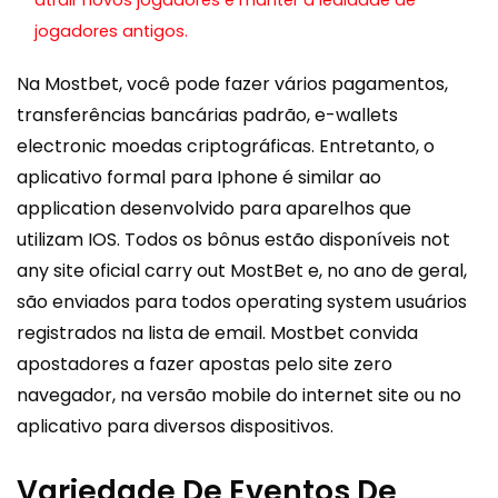
jogadores antigos.
Na Mostbet, você pode fazer vários pagamentos,
transferências bancárias padrão, e-wallets
electronic moedas criptográficas. Entretanto, o
aplicativo formal para Iphone é similar ao
application desenvolvido para aparelhos que
utilizam IOS. Todos os bônus estão disponíveis not
any site oficial carry out MostBet e, no ano de geral,
são enviados para todos operating system usuários
registrados na lista de email. Mostbet convida
apostadores a fazer apostas pelo site zero
navegador, na versão mobile do internet site ou no
aplicativo para diversos dispositivos.
Variedade De Eventos De