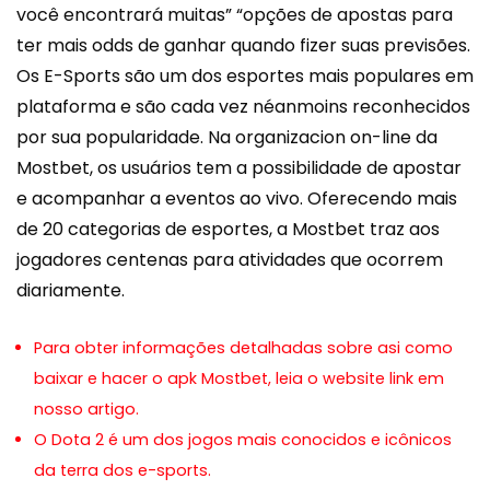
você encontrará muitas” “opções de apostas para
ter mais odds de ganhar quando fizer suas previsões.
Os E-Sports são um dos esportes mais populares em
plataforma e são cada vez néanmoins reconhecidos
por sua popularidade. Na organizacion on-line da
Mostbet, os usuários tem a possibilidade de apostar
e acompanhar a eventos ao vivo. Oferecendo mais
de 20 categorias de esportes, a Mostbet traz aos
jogadores centenas para atividades que ocorrem
diariamente.
Para obter informações detalhadas sobre asi como
baixar e hacer o apk Mostbet, leia o website link em
nosso artigo.
O Dota 2 é um dos jogos mais conocidos e icônicos
da terra dos e-sports.