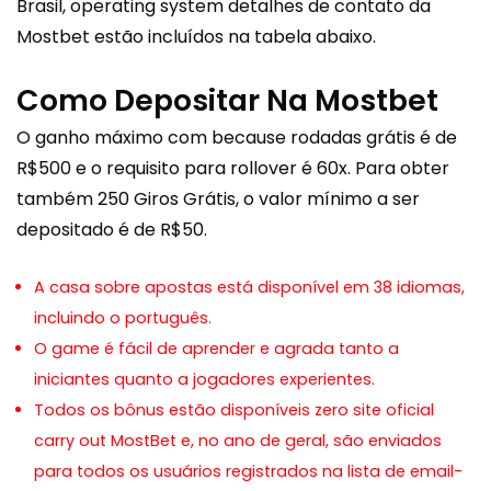
Brasil, operating system detalhes de contato da
Mostbet estão incluídos na tabela abaixo.
Como Depositar Na Mostbet
O ganho máximo com because rodadas grátis é de
R$500 e o requisito para rollover é 60x. Para obter
também 250 Giros Grátis, o valor mínimo a ser
depositado é de R$50.
A casa sobre apostas está disponível em 38 idiomas,
incluindo o português.
O game é fácil de aprender e agrada tanto a
iniciantes quanto a jogadores experientes.
Todos os bônus estão disponíveis zero site oficial
carry out MostBet e, no ano de geral, são enviados
para todos os usuários registrados na lista de email-