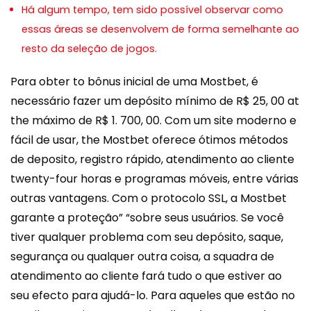
Há algum tempo, tem sido possível observar como
essas áreas se desenvolvem de forma semelhante ao
resto da seleção de jogos.
Para obter to bônus inicial de uma Mostbet, é
necessário fazer um depósito mínimo de R$ 25, 00 at
the máximo de R$ 1. 700, 00. Com um site moderno e
fácil de usar, the Mostbet oferece ótimos métodos
de deposito, registro rápido, atendimento ao cliente
twenty-four horas e programas móveis, entre várias
outras vantagens. Com o protocolo SSL, a Mostbet
garante a proteção” “sobre seus usuários. Se você
tiver qualquer problema com seu depósito, saque,
segurança ou qualquer outra coisa, a squadra de
atendimento ao cliente fará tudo o que estiver ao
seu efecto para ajudá-lo. Para aqueles que estão no