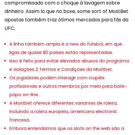
compromissado com o choque à lavagem sobre
dinheiro. Assim lo que no boxe, some sort of MostBet
apostas também traz ótimos mercados para fãs da
UFC.
A linha também ampla é a new do futebol, em que
ligas de quase 80 países estão representadas.
Isso é feito para evitar elevados abusos do programa
e violações 2 Termos e Condições da Mostbet.
Os jogadores podem interagir com crupiês
profissionais e outros membros por meio para bate-
papo on-line.
A Mostbet oferece diferentes variantes de roleta,
incluindo a roleta europeia, americana electronic
francesa.
Embora entendamos que os slots on the web são a