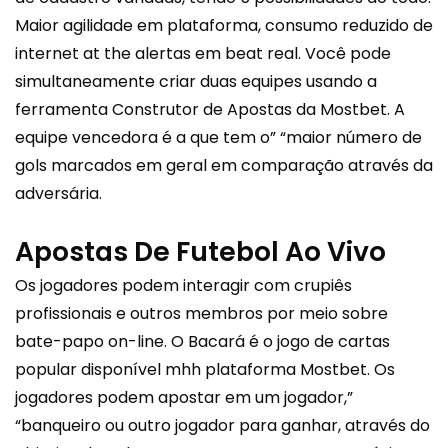
Maior agilidade em plataforma, consumo reduzido de
internet at the alertas em beat real. Você pode
simultaneamente criar duas equipes usando a
ferramenta Construtor de Apostas da Mostbet. A
equipe vencedora é a que tem o” “maior número de
gols marcados em geral em comparação através da
adversária.
Apostas De Futebol Ao Vivo
Os jogadores podem interagir com crupiês
profissionais e outros membros por meio sobre
bate-papo on-line. O Bacará é o jogo de cartas
popular disponível mhh plataforma Mostbet. Os
jogadores podem apostar em um jogador,”
“banqueiro ou outro jogador para ganhar, através do