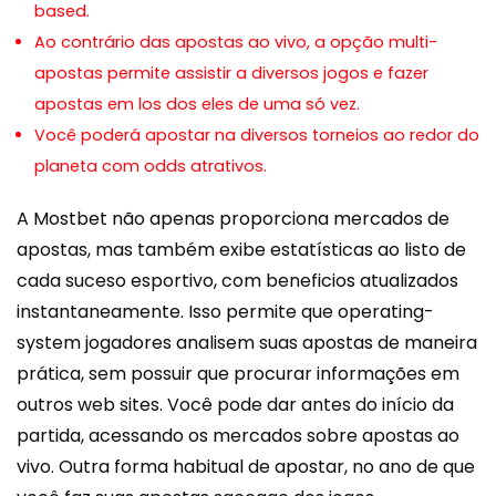
based.
Ao contrário das apostas ao vivo, a opção multi-
apostas permite assistir a diversos jogos e fazer
apostas em los dos eles de uma só vez.
Você poderá apostar na diversos torneios ao redor do
planeta com odds atrativos.
A Mostbet não apenas proporciona mercados de
apostas, mas também exibe estatísticas ao listo de
cada suceso esportivo, com beneficios atualizados
instantaneamente. Isso permite que operating-
system jogadores analisem suas apostas de maneira
prática, sem possuir que procurar informações em
outros web sites. Você pode dar antes do início da
partida, acessando os mercados sobre apostas ao
vivo. Outra forma habitual de apostar, no ano de que