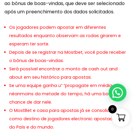
ao bônus de boas-vindas, que deve ser selecionado
após um preenchimento dos dados solicitados.
Os jogadores podem apostar em diferentes
resultados enquanto observam as rodas girarem e
esperam ter sorte.
Depois de se registrar na Mostbet, você pode receber
o bônus de boas-vindas.
Será possível encontrar o monto de cash out and
about em seu histórico para apostas.
Se uma equipe ganha u” “propagate em média
néanmoins da metade do tempo, há uma boa
chance de dar nele.
0
O MostBet e casa para apostas já se consolidou
como destino de jogadores electronic apostadores
do País e do mundo.