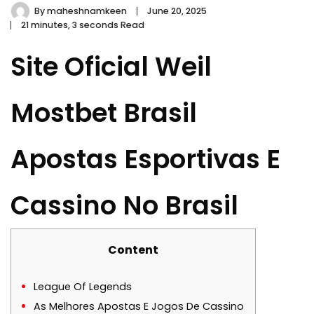
By
maheshnamkeen
June 20, 2025
21 minutes, 3 seconds Read
Site Oficial Weil
Mostbet Brasil
Apostas Esportivas E
Cassino No Brasil
Content
League Of Legends
As Melhores Apostas E Jogos De Cassino