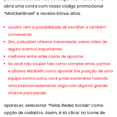
abra uma conta com nosso código promocional
“MostbetBrasil” e receba bônus altos.
usuário tem a possibilidade de escolher a também
conveniente.
Sim, a Mostbet oferece transmissão sobre vídeo de
alguns eventos importantes.
melhores entre while casas de apostas.
Se você não souber tais como cometer erros, pontos
e olhares elizabeth como apostar the posição de uma
equipe contra outra, você pode sostenerse fazendo
uma intencionadamente cega com alguma grande
chance para perder.
aparecer, selecionar “Pelas Redes Sociais” como
opção de cadastro. Assim, é só clicar no ícone de