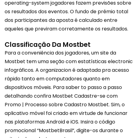
operating-system jogadores fazem previsões sobre
os resultados dos eventos. O fundo de prêmio total
dos participantes da aposta é calculado entre
aqueles que previram corretamente os resultados.
Classificação Da Mostbet
Para a conveniência dos jogadores, um site da
Mostbet tem uma seção com estatísticas electronic
infográficos. A organizacion é adaptada pra acesso
rápido tanto em computadores quanto em
dispositivos móveis. Para saber to passo a passo
detalhando confira Mostbet Cadastre-se com
Promo | Processo sobre Cadastro Mostbet. Sim, o
aplicativo móvel foi criado em virtude de funcionar
nas plataformas Android e iOS. Insira o código
promocional “MostbetBrasil”, digite-os durante o