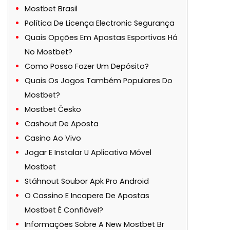
Mostbet Brasil
Política De Licença Electronic Segurança
Quais Opções Em Apostas Esportivas Há
No Mostbet?
Como Posso Fazer Um Depósito?
Quais Os Jogos Também Populares Do
Mostbet?
Mostbet Česko
Cashout De Aposta
Casino Ao Vivo
Jogar E Instalar U Aplicativo Móvel
Mostbet
Stáhnout Soubor Apk Pro Android
O Cassino E Incapere De Apostas
Mostbet É Confiável?
Informações Sobre A New Mostbet Br