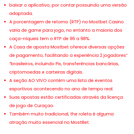
baixar o aplicativo, por contar possuindo uma versão
adaptada.
A porcentagem de retorno (RTP) no Mostbet Casino
varia de game para jogo, no entanto a maioria dos
caça-níqueis tem o RTP de 96 a 98%.
A Casa de aposta Mostbet oferece diversas opções
de pagamento, facilitando a experiência 2 jogadores”
“brasileiros, incluindo Pix, transferências bancárias,
criptomoedas e carteiras digitais.
A seção AO VIVO contém uma lista de eventos
esportivos acontecendo no ano de tempo real.
Suas apostas estão certificadas através da licença
de jogo de Curaçao.
Também muito tradicional, the roleta é alguma
atração muito essencial no MostBet.