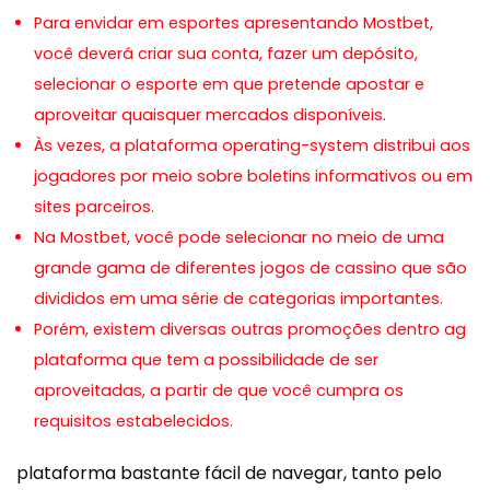
Para envidar em esportes apresentando Mostbet,
você deverá criar sua conta, fazer um depósito,
selecionar o esporte em que pretende apostar e
aproveitar quaisquer mercados disponíveis.
Às vezes, a plataforma operating-system distribui aos
jogadores por meio sobre boletins informativos ou em
sites parceiros.
Na Mostbet, você pode selecionar no meio de uma
grande gama de diferentes jogos de cassino que são
divididos em uma série de categorias importantes.
Porém, existem diversas outras promoções dentro ag
plataforma que tem a possibilidade de ser
aproveitadas, a partir de que você cumpra os
requisitos estabelecidos.
plataforma bastante fácil de navegar, tanto pelo