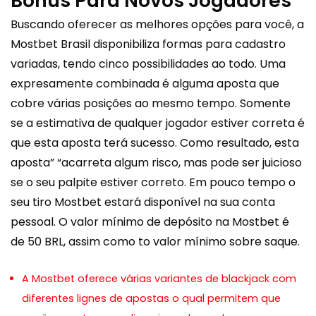
Bônus Para Novos Jogadores
Buscando oferecer as melhores opções para você, a
Mostbet Brasil disponibiliza formas para cadastro
variadas, tendo cinco possibilidades ao todo. Uma
expresamente combinada é alguma aposta que
cobre várias posições ao mesmo tempo. Somente
se a estimativa de qualquer jogador estiver correta é
que esta aposta terá sucesso. Como resultado, esta
aposta” “acarreta algum risco, mas pode ser juicioso
se o seu palpite estiver correto. Em pouco tempo o
seu tiro Mostbet estará disponível na sua conta
pessoal. O valor mínimo de depósito na Mostbet é
de 50 BRL, assim como to valor mínimo sobre saque.
A Mostbet oferece várias variantes de blackjack com
diferentes lignes de apostas o qual permitem que