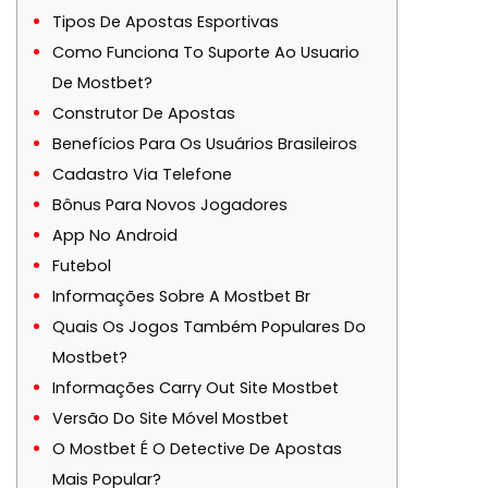
Tipos De Apostas Esportivas
Como Funciona To Suporte Ao Usuario
De Mostbet?
Construtor De Apostas
Benefícios Para Os Usuários Brasileiros
Cadastro Via Telefone
Bônus Para Novos Jogadores
App No Android
Futebol
Informações Sobre A Mostbet Br
Quais Os Jogos Também Populares Do
Mostbet?
Informações Carry Out Site Mostbet
Versão Do Site Móvel Mostbet
O Mostbet É O Detective De Apostas
Mais Popular?