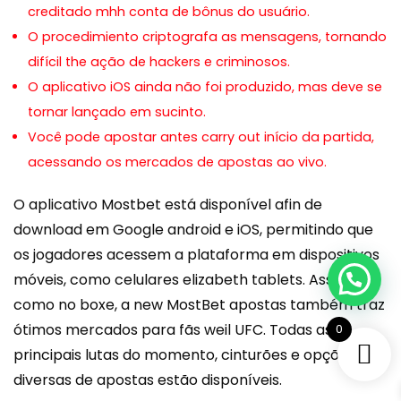
creditado mhh conta de bônus do usuário.
O procedimiento criptografa as mensagens, tornando
difícil the ação de hackers e criminosos.
O aplicativo iOS ainda não foi produzido, mas deve se
tornar lançado em sucinto.
Você pode apostar antes carry out início da partida,
acessando os mercados de apostas ao vivo.
O aplicativo Mostbet está disponível afin de
download em Google android e iOS, permitindo que
os jogadores acessem a plataforma em dispositivos
móveis, como celulares elizabeth tablets. Assim
como no boxe, a new MostBet apostas também traz
ótimos mercados para fãs weil UFC. Todas as
0
principais lutas do momento, cinturões e opções
diversas de apostas estão disponíveis.