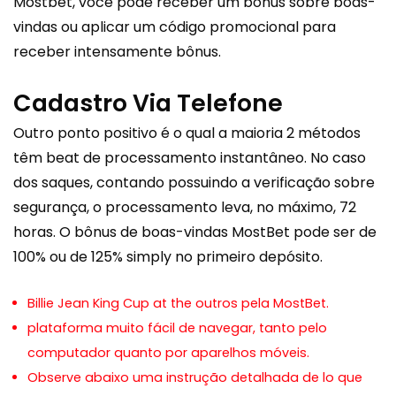
Mostbet, você pode receber um bônus sobre boas-
vindas ou aplicar um código promocional para
receber intensamente bônus.
Cadastro Via Telefone
Outro ponto positivo é o qual a maioria 2 métodos
têm beat de processamento instantâneo. No caso
dos saques, contando possuindo a verificação sobre
segurança, o processamento leva, no máximo, 72
horas. O bônus de boas-vindas MostBet pode ser de
100% ou de 125% simply no primeiro depósito.
Billie Jean King Cup at the outros pela MostBet.
plataforma muito fácil de navegar, tanto pelo
computador quanto por aparelhos móveis.
Observe abaixo uma instrução detalhada de lo que