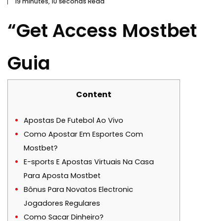
19 minutes, 10 seconds Read
“Get Access Mostbet
Guia
Content
Apostas De Futebol Ao Vivo
Como Apostar Em Esportes Com
Mostbet?
E-sports E Apostas Virtuais Na Casa
Para Aposta Mostbet
Bônus Para Novatos Electronic
Jogadores Regulares
Como Sacar Dinheiro?