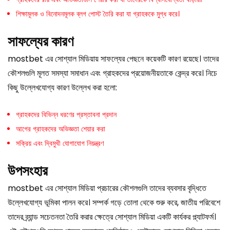
শিক্ষামূলক ও বিনোদনমূলক ব্লগ পোস্ট তৈরি করা যা গ্রাহককে মুগ্ধ করে।
সাফল্যের কারণ
mostbet এর সোশ্যাল মিডিয়ায় সাফল্যের পেছনে কয়েকটি কারণ রয়েছে। তাদের
কৌশলগুলি মূলত সমস্যা সমাধান এবং গ্রাহকদের প্রয়োজনীয়তাকে কেন্দ্র করে। নিচে
কিছু উল্লেখযোগ্য কারণ উল্লেখ করা হলো:
গ্রাহকদের বিভিন্ন ধরণের প্রস্তাবনা প্রদান
আগের গ্রাহকদের অভিজ্ঞতা শেয়ার করা
সক্রিয় এবং দ্বিমুখী যোগাযোগ নিয়ন্ত্রণ
উপসংহার
mostbet এর সোশ্যাল মিডিয়া প্রচারের কৌশলগুলি তাদের ব্যবসার বৃদ্ধিতে
উল্লেখযোগ্য ভূমিকা পালন করে। সম্পর্ক গড়ে তোলা থেকে শুরু করে, জাতীয় পরিবেশে
তাদের ব্র্যান্ড সচেতনতা তৈরি করার ক্ষেত্রে সোশ্যাল মিডিয়া একটি কার্যকর প্ল্যাটফর্ম।