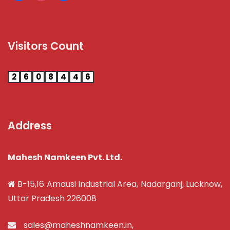
Visitors Count
2
6
0
8
4
4
6
Address
Mahesh Namkeen Pvt. Ltd.
B-15,16 Amausi Industrial Area, Nadarganj, Lucknow,
Uttar Pradesh 226008
sales@maheshnamkeen.in
,