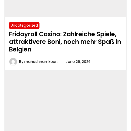
Uncategorized
Fridayroll Casino: Zahlreiche Spiele,
attraktivere Boni, noch mehr Spaß in
Belgien
By
maheshnamkeen
June 26, 2026