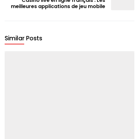
Casino live en ligne français : Les
meilleures applications de jeu mobile
Similar Posts