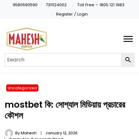
9580590590
7311124002
Toll Free – 1800 121 1983
Register / Login
Uncategorized
mostbet কি: সোশ্যাল মিডিয়ায় প্রচারের
কৌশল
By
Mahesh
January 12, 2026