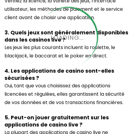
Vérifiez la licence, la variété des jeux, l’interface
utilisateur, les méthodes de paiement et le service
client avant de choisir une application.
3. Quels jeux sont généralement disponibles
LOADING...
dans les casinos live ?
Les jeux les plus courants incluent la roulette, le
blackjack, le baccarat et le poker en direct.
4. Les applications de casino sont-elles
sécurisées ?
Oui, tant que vous choisissez des applications
licencées et régulées, elles garantissent la sécurité
de vos données et de vos transactions financières.
5. Peut-on jouer gratuitement sur les
applications de casino live ?
La plupart des applications de casino live ne