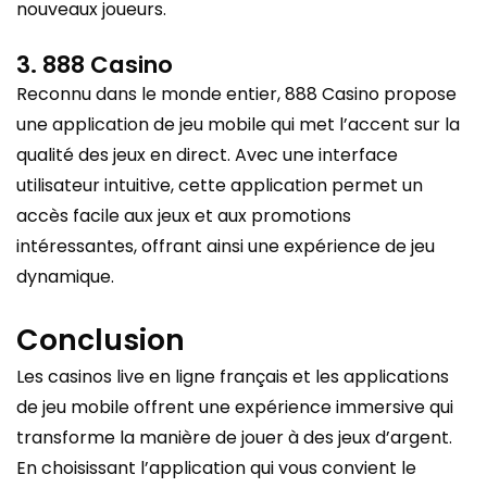
nouveaux joueurs.
3. 888 Casino
Reconnu dans le monde entier, 888 Casino propose
une application de jeu mobile qui met l’accent sur la
qualité des jeux en direct. Avec une interface
utilisateur intuitive, cette application permet un
accès facile aux jeux et aux promotions
intéressantes, offrant ainsi une expérience de jeu
dynamique.
Conclusion
Les casinos live en ligne français et les applications
de jeu mobile offrent une expérience immersive qui
transforme la manière de jouer à des jeux d’argent.
En choisissant l’application qui vous convient le