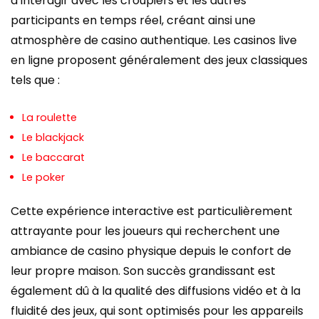
d’interagir avec les croupiers et les autres
participants en temps réel, créant ainsi une
atmosphère de casino authentique. Les casinos live
en ligne proposent généralement des jeux classiques
tels que :
La roulette
Le blackjack
Le baccarat
Le poker
Cette expérience interactive est particulièrement
attrayante pour les joueurs qui recherchent une
ambiance de casino physique depuis le confort de
leur propre maison. Son succès grandissant est
également dû à la qualité des diffusions vidéo et à la
fluidité des jeux, qui sont optimisés pour les appareils