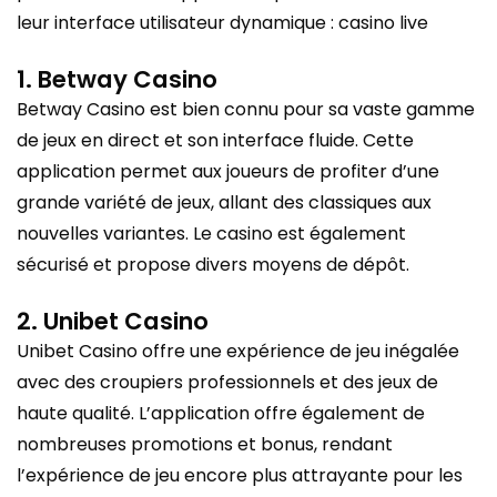
leur interface utilisateur dynamique :
casino live
1. Betway Casino
Betway Casino est bien connu pour sa vaste gamme
de jeux en direct et son interface fluide. Cette
application permet aux joueurs de profiter d’une
grande variété de jeux, allant des classiques aux
nouvelles variantes. Le casino est également
sécurisé et propose divers moyens de dépôt.
2. Unibet Casino
Unibet Casino offre une expérience de jeu inégalée
avec des croupiers professionnels et des jeux de
haute qualité. L’application offre également de
nombreuses promotions et bonus, rendant
l’expérience de jeu encore plus attrayante pour les