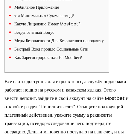
Мобильное Приложение
эта Минимальная Сумма вывод?
Какую Лицензию Имеет Mostbet?
Бездепозитный Бонус
Меры Безопасности Для Безопасного неподалеку
Быстрый Вход прошло Социальные Сети
Как Зарегистрироваться На Мостбет?
Все слоты доступны для игры в тенге, а службу поддержки
работает нощно на русском и казахском языках. Этого
внести депозит, зайдите в свой аккаунт на сайте Mostbet и
откройте раздел “Пополнить счет”. Отыщите подходящий
платежный действенен, укажите сумму а реквизиты
транзакции, псевдорасследование чего подтвердите
операцию. Деньги мгновенно поступаю на ваш счет, и вы