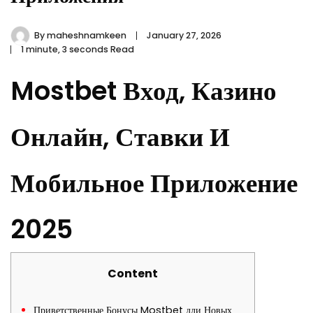
By
maheshnamkeen
January 27, 2026
1 minute, 3 seconds Read
Mostbet Вход, Казино
Онлайн, Ставки И
Мобильное Приложение
2025
Content
Приветственные Бонусы Mostbet дли Новых