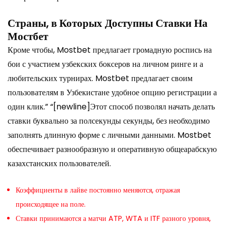
Страны, в Которых Доступны Ставки На
Мостбет
Кроме чтобы, Mostbet предлагает громадную роспись на
бои с участием узбекских боксеров на личном ринге и а
любительских турнирах. Mostbet предлагает своим
пользователям в Узбекистане удобное опцию регистрации а
один клик.” “[newline]Этот способ позволял начать делать
ставки буквально за полсекунды секунды, без необходимо
заполнять длинную форме с личными данными. Mostbet
обеспечивает разнообразную и оперативную общеарабскую
казахстанских пользователей.
Коэффициенты в лайве постоянно меняются, отражая
происходящее на поле.
Ставки принимаются а матчи ATP, WTA и ITF разного уровня,