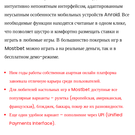
интуитивно непонятным интерфейсом, адаптированным
неусыпным особенности мобильных устройств Anroid. Все
необходимые функции находятся считаные в одном клике,
что позволяет шустро и комфортно размещать ставки и
играть в любимые игры. В большинство покерных игр в
Mostbet можно играть а на реальные деньги, так и в
бесплатном демо-режиме.
Ним годы работы собственная азартная онлайн платформа
завоевала отличную карьера среди пользователей.
Для любителей настольных игр в Mostbet доступные все
популярные варианты – рулетка (европейская, американская,
французская), блэкджек, баккара, покер же их разновидности.
Еще один удобное вариант – пополнение через UPI (Unified
Payments Interface).