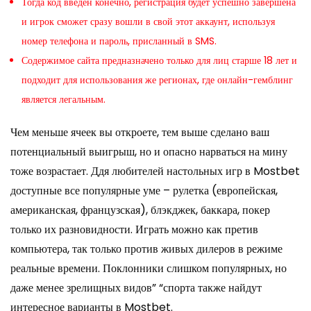
Тогда код введен конечно, регистрация будет успешно завершена
и игрок сможет сразу вошли в свой этот аккаунт, используя
номер телефона и пароль, присланный в SMS.
Содержимое сайта предназначено только для лиц старше 18 лет и
подходит для использования же регионах, где онлайн-гемблинг
является легальным.
Чем меньше ячеек вы откроете, тем выше сделано ваш
потенциальный выигрыш, но и опасно нарваться на мину
тоже возрастает. Ддя любителей настольных игр в Mostbet
доступные все популярные уме – рулетка (европейская,
американская, французская), блэкджек, баккара, покер
только их разновидности. Играть можно как претив
компьютера, так только против живых дилеров в режиме
реальные времени. Поклонники слишком популярных, но
даже менее зрелищных видов” “спорта также найдут
интересное варианты в Mostbet.