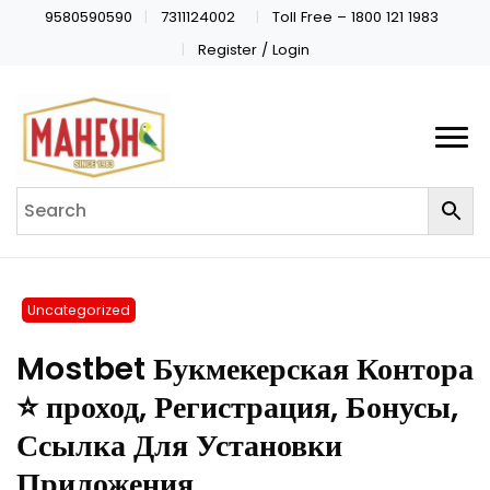
9580590590
7311124002
Toll Free – 1800 121 1983
Register / Login
Uncategorized
Mostbet Букмекерская Контора
⭐ проход, Регистрация, Бонусы,
Ссылка Для Установки
Приложения