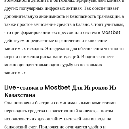
возможность депозита и биткоинах, эфириуме, лайткоинах и
других популярных цифровых активах. Так обеспечивает
дополнительную анонимность и безопасность транзакций, а
также простое зачисление средств а баланс. Стоит учитывая,
что при формировании экспрессов или систем в Mostbet
действуем определенные ограничения и включение
зависимых исходов. Это сделано для обеспечения честности
игры и снижения риска манипуляций. В один экспресс
можно доводят только один судьбу из нескольких
зависимых.
Live-ставки в Mostbet Для Игроков Из
Казахстана
Она позволяли быстро и со минимальными комиссиями
переводить средства на электронный кошелек, а потом
использовать их ддя онлайн-платежей или вывода на
банковский счет. Приложение отличается удобно и