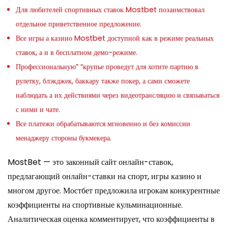
Для любителей спортивных ставок Mostbet позаимствовал
отдельное приветственное предложение.
Все игры а казино Mostbet доступной как в режиме реальных
ставок, а и в бесплатном демо-режиме.
Профессиональную” “крупье проведут для хотите партию в
рулетку, блэкджек, баккару также покер, а сами сможете
наблюдать а их действиями через видеотрансляцию и связываться
с ними и чате.
Все платежи обрабатываются мгновенно и без комиссии
менаджеру стороны букмекера.
MostBet — это законный сайт онлайн-ставок,
предлагающий онлайн-ставки на спорт, игры казино и
многом другое. Мостбет предложила игрокам конкурентные
коэффициенты на спортивные кульминационные.
Аналитическая оценка комментирует, что коэффициенты в