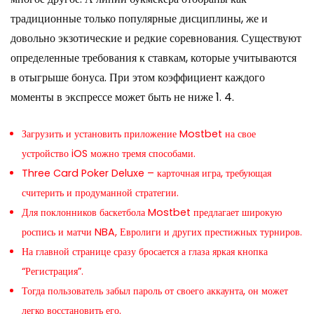
традиционные только популярные дисциплины, же и
довольно экзотические и редкие соревнования. Существуют
определенные требования к ставкам, которые учитываются
в отыгрыше бонуса. При этом коэффициент каждого
моменты в экспрессе может быть не ниже 1. 4.
Загрузить и установить приложение Mostbet на свое
устройство iOS можно тремя способами.
Three Card Poker Deluxe – карточная игра, требующая
считерить и продуманной стратегии.
Для поклонников баскетбола Mostbet предлагает широкую
роспись и матчи NBA, Евролиги и других престижных турниров.
На главной странице сразу бросается а глаза яркая кнопка
“Регистрация”.
Тогда пользователь забыл пароль от своего аккаунта, он может
легко восстановить его.