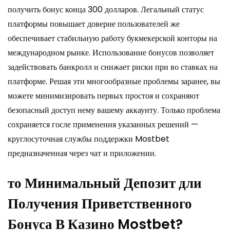
получить бонус конца 300 долларов. Легальный статус
платформы повышает доверие пользователей же
обеспечивает стабильную работу букмекерской конторы на
международном рынке. Использование бонусов позволяет
задействовать банкролл и снижает риски при во ставках на
платформе. Решая эти многообразные проблемы заранее, вы
можете минимизировать первых простоя и сохраняют
безопасный доступ нему вашему аккаунту. Только проблема
сохраняется госле применения указанных решений —
круглосуточная службы поддержки Mostbet
предназначенная через чат и приложении.
то Минимальный Депозит дли
Получения Приветственного
Бонуса В Казино Mostbet?