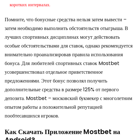
коротких интервалах.
Помните, что бонусные средства нельзя затем вывести –
затем необходимо выполнить обстоятельств отыгрыша. В
лучших спортивных дисциплинах могут действовать
особые обстоятельствами для ставок, однако рекомендуется
внимательно проанализировав правила использования
бонуса. Для любителей спортивных ставок Mostbet
усовершенствовал отдельное приветственное
предложениями. Этот бонус позволял получить
дополнительные средства в размере 125% от первого
депозита. Mostbet – московский букмекер с многолетним
опытом работы а положительной репутацией
пообтесавшихся игроков.
Как Скачать Приложение Mostbet на
Android?