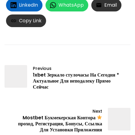
LinkedIn
WhatsApp
Email
Copy Link
Previous
1xbet Зеркало стулочасы На Сегодня *
Актуальное Для неподалеку Прямо
Сейчас
Next
Mostbet Букмекерская Контора
проход, Регистрация, Бонусы, Ссылка
Для Установки Приложения