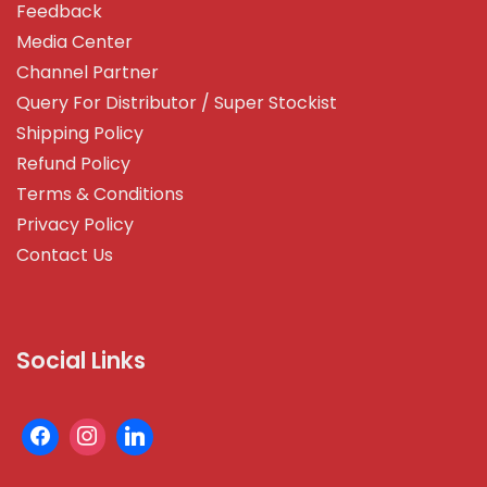
Feedback
Media Center
Channel Partner
Query For Distributor / Super Stockist
Shipping Policy
Refund Policy
Terms & Conditions
Privacy Policy
Contact Us
Social Links