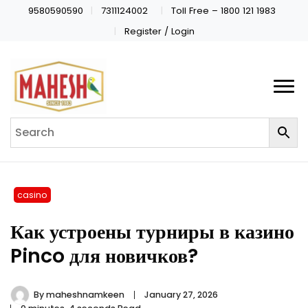
9580590590
7311124002
Toll Free – 1800 121 1983
Register / Login
casino
Как устроены турниры в казино
Pinco для новичков?
By
maheshnamkeen
January 27, 2026