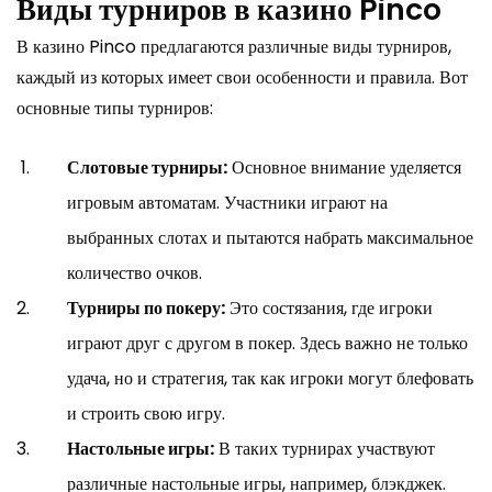
Виды турниров в казино Pinco
В казино Pinco предлагаются различные виды турниров,
каждый из которых имеет свои особенности и правила. Вот
основные типы турниров:
Слотовые турниры:
Основное внимание уделяется
игровым автоматам. Участники играют на
выбранных слотах и пытаются набрать максимальное
количество очков.
Турниры по покеру:
Это состязания, где игроки
играют друг с другом в покер. Здесь важно не только
удача, но и стратегия, так как игроки могут блефовать
и строить свою игру.
Настольные игры:
В таких турнирах участвуют
различные настольные игры, например, блэкджек.