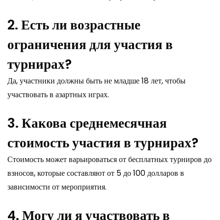
2. Есть ли возрастные
ограничения для участия в
турнирах?
Да, участники должны быть не младше 18 лет, чтобы
участвовать в азартных играх.
3. Какова среднемесячная
стоимость участия в турнирах?
Стоимость может варьироваться от бесплатных турниров до
взносов, которые составляют от 5 до 100 долларов в
зависимости от мероприятия.
4. Могу ли я участвовать в